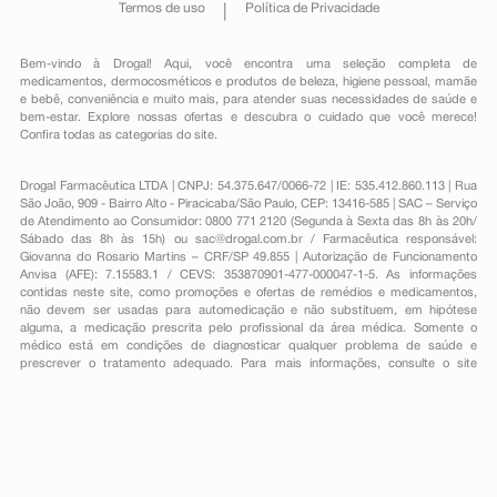
Termos de uso
Política de Privacidade
Bem-vindo à Drogal! Aqui, você encontra uma seleção completa de
medicamentos
,
dermocosméticos e produtos de beleza
,
higiene pessoal
,
mamãe
e bebê
,
conveniência
e muito mais, para atender suas necessidades de saúde e
bem-estar. Explore nossas ofertas e descubra o cuidado que você merece!
Confira todas as categorias do site.
Drogal Farmacêutica LTDA | CNPJ: 54.375.647/0066-72 | IE: 535.412.860.113 | Rua
São João, 909 - Bairro Alto - Piracicaba/São Paulo, CEP: 13416-585 | SAC – Serviço
de Atendimento ao Consumidor: 0800 771 2120 (Segunda à Sexta das 8h às 20h/
Sábado das 8h às 15h) ou
sac@drogal.com.br
/ Farmacêutica responsável:
Giovanna do Rosario Martins – CRF/SP 49.855 | Autorização de Funcionamento
Anvisa (AFE): 7.15583.1 / CEVS: 353870901-477-000047-1-5. As informações
contidas neste site, como promoções e ofertas de remédios e medicamentos,
não devem ser usadas para automedicação e não substituem, em hipótese
alguma, a medicação prescrita pelo profissional da área médica. Somente o
médico está em condições de diagnosticar qualquer problema de saúde e
prescrever o tratamento adequado. Para mais informações, consulte o site
Anvisa. As fotos contidas em nosso site são meramente ilustrativas. Promoções e
preços são válidos apenas para compras on-line, caso haja disponibilidade e
estão sujeitos a alterações no decorrer do dia. Todos os direitos reservados.
Powered by