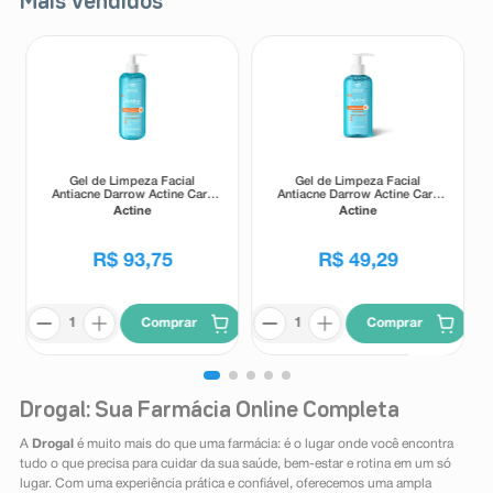
Mais Vendidos
Gel de Limpeza Facial
Gel de Limpeza Facial
Antiacne Darrow Actine Care
Antiacne Darrow Actine Care
Alta Tolerância 400g
Alta Tolerância 140g
Actine
Actine
R$
93
,
75
R$
49
,
29
Comprar
Comprar
Drogal: Sua Farmácia Online Completa
A
Drogal
é muito mais do que uma farmácia: é o lugar onde você encontra
tudo o que precisa para cuidar da sua saúde, bem-estar e rotina em um só
lugar. Com uma experiência prática e confiável, oferecemos uma ampla