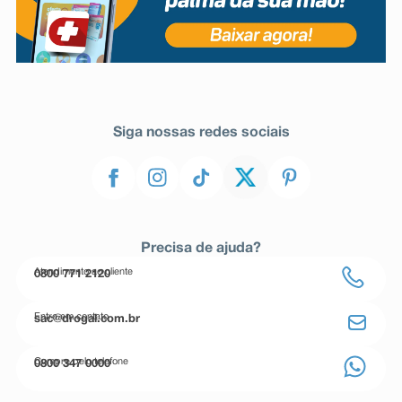
Siga nossas redes sociais
Precisa de ajuda?
Atendimento ao cliente
0800 771 2120
Entre em contato
sac@drogal.com.br
Compre pelo telefone
0800 347 0000