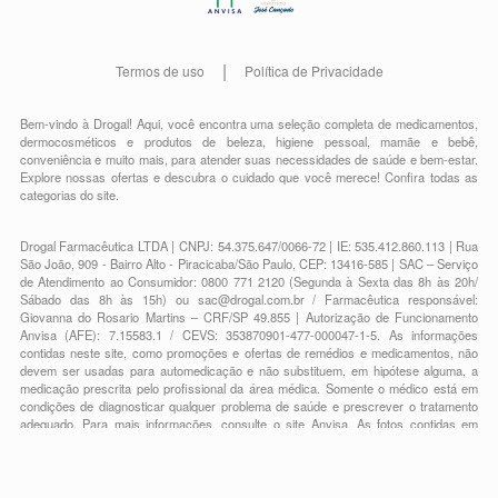
Termos de uso
Política de Privacidade
Bem-vindo à Drogal! Aqui, você encontra uma seleção completa de
medicamentos
,
dermocosméticos e produtos de beleza
,
higiene pessoal
,
mamãe e bebê
,
conveniência
e muito mais, para atender suas necessidades de saúde e bem-estar.
Explore nossas ofertas e descubra o cuidado que você merece!
Confira todas as
categorias do site.
Drogal Farmacêutica LTDA | CNPJ: 54.375.647/0066-72 | IE: 535.412.860.113 | Rua
São João, 909 - Bairro Alto - Piracicaba/São Paulo, CEP: 13416-585 | SAC – Serviço
de Atendimento ao Consumidor: 0800 771 2120 (Segunda à Sexta das 8h às 20h/
Sábado das 8h às 15h) ou
sac@drogal.com.br
/ Farmacêutica responsável:
Giovanna do Rosario Martins – CRF/SP 49.855 | Autorização de Funcionamento
Anvisa (AFE): 7.15583.1 / CEVS: 353870901-477-000047-1-5. As informações
contidas neste site, como promoções e ofertas de remédios e medicamentos, não
devem ser usadas para automedicação e não substituem, em hipótese alguma, a
medicação prescrita pelo profissional da área médica. Somente o médico está em
condições de diagnosticar qualquer problema de saúde e prescrever o tratamento
adequado. Para mais informações, consulte o site Anvisa. As fotos contidas em
nosso site são meramente ilustrativas. Promoções e preços são válidos apenas
para compras on-line, caso haja disponibilidade e estão sujeitos a alterações no
decorrer do dia. Todos os direitos reservados.