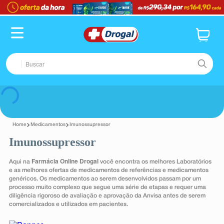
TERMOS MAIS BUSCADOS
1
º
fralda
2
º
pampers confort sec max
Buscar
3
º
dipirona
4
º
lenço umedecido
TERMOS MAIS BUSCADOS
Voltar
5
º
tadalafila
1
º
fralda
6
º
minoxidil
Medicamentos
Imunossupressor
2
º
pampers confort sec max
Imunossupressor
7
º
desodorante
3
º
dipirona
8
º
absorvente
Farmácia Online Drogal
Aqui na
você encontra os melhores Laboratórios
4
º
lenço umedecido
e as melhores ofertas de medicamentos de referências e medicamentos
9
º
teste gravidez
genéricos. Os medicamentos ao serem desenvolvidos passam por um
5
º
tadalafila
processo muito complexo que segue uma série de etapas e requer uma
10
º
esmalte
diligência rigoroso de avaliação e aprovação da Anvisa antes de serem
6
º
minoxidil
comercializados e utilizados em pacientes.
7
º
desodorante