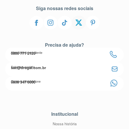
Siga nossas redes sociais
Precisa de ajuda?
Atendimento ao cliente
0800 771 2120
Entre em contato
sac@drogal.com.br
Compre pelo telefone
0800 347 0000
Institucional
Nossa história