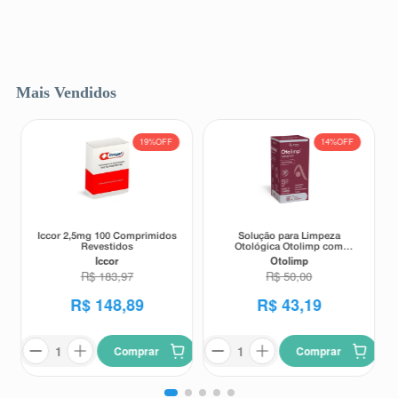
Mais Vendidos
19%
OFF
14%
OFF
Iccor 2,5mg 100 Comprimidos
Solução para Limpeza
Revestidos
Otológica Otolimp com
Gotejador 2ml
Iccor
Otolimp
R$
183
,
97
R$
50
,
00
R$
148
,
89
R$
43
,
19
Comprar
Comprar