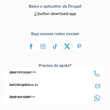
Baixe o aplicativo da Drogal!
Siga nossas redes sociais
Precisa de ajuda?
Atendimento ao cliente
0800 771 2120
Entre em contato
sac@drogal.com.br
Compre pelo telefone
0800 347 0000