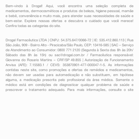
Bem-vindo à Drogal! Aqui, você encontra uma seleção completa de
medicamentos
,
dermocosméticos e produtos de beleza
,
higiene pessoal
,
mamãe
e bebê
,
conveniência
e muito mais, para atender suas necessidades de saúde e
bem-estar. Explore nossas ofertas e descubra o cuidado que você merece!
Confira todas as categorias do site.
Drogal Farmacêutica LTDA | CNPJ: 54.375.647/0066-72 | IE: 535.412.860.113 | Rua
São João, 909 - Bairro Alto - Piracicaba/São Paulo, CEP: 13416-585 | SAC – Serviço
de Atendimento ao Consumidor: 0800 771 2120 (Segunda à Sexta das 8h às 20h/
Sábado das 8h às 15h) ou
sac@drogal.com.br
/ Farmacêutica responsável:
Giovanna do Rosario Martins – CRF/SP 49.855 | Autorização de Funcionamento
Anvisa (AFE): 7.15583.1 / CEVS: 353870901-477-000047-1-5. As informações
contidas neste site, como promoções e ofertas de remédios e medicamentos,
não devem ser usadas para automedicação e não substituem, em hipótese
alguma, a medicação prescrita pelo profissional da área médica. Somente o
médico está em condições de diagnosticar qualquer problema de saúde e
prescrever o tratamento adequado. Para mais informações, consulte o site
Anvisa. As fotos contidas em nosso site são meramente ilustrativas. Promoções e
preços são válidos apenas para compras on-line, caso haja disponibilidade e
estão sujeitos a alterações no decorrer do dia. Todos os direitos reservados.
Powered by