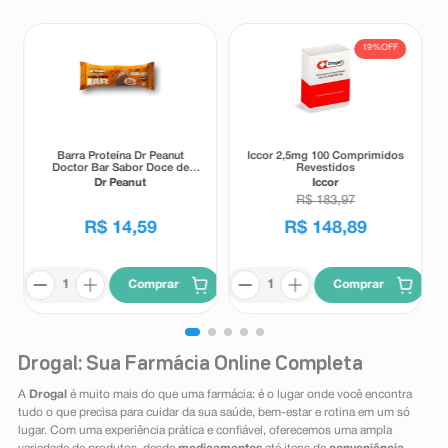
19%
OFF
Barra Proteína Dr Peanut
Iccor 2,5mg 100 Comprimidos
Doctor Bar Sabor Doce de
Revestidos
Leite 62g
Dr Peanut
Iccor
R$
183
,
97
R$
14
,
59
R$
148
,
89
Comprar
Comprar
Drogal: Sua Farmácia Online Completa
A
Drogal
é muito mais do que uma farmácia: é o lugar onde você encontra
tudo o que precisa para cuidar da sua saúde, bem-estar e rotina em um só
lugar. Com uma experiência prática e confiável, oferecemos uma ampla