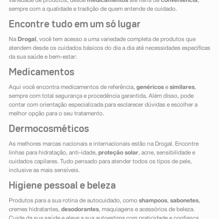
variedade de produtos, desde
medicamentos
até itens de
conveniência
,
sempre com a qualidade e tradição de quem entende de cuidado.
Encontre tudo em um só lugar
Na
Drogal
, você tem acesso a uma variedade completa de produtos que
atendem desde os cuidados básicos do dia a dia até necessidades específicas
da sua saúde e bem-estar:
Medicamentos
Aqui você encontra medicamentos de referência,
genéricos
e
similares
,
sempre com total segurança e procedência garantida. Além disso, pode
contar com orientação especializada para esclarecer dúvidas e escolher a
melhor opção para o seu tratamento.
Dermocosméticos
As melhores marcas nacionais e internacionais estão na Drogal. Encontre
linhas para hidratação, anti-idade,
proteção solar
, acne, sensibilidade e
cuidados capilares. Tudo pensado para atender todos os tipos de pele,
inclusive as mais sensíveis.
Higiene pessoal e beleza
Produtos para a sua rotina de autocuidado, como
shampoos
,
sabonetes
,
cremes hidratantes,
desodorantes
, maquiagens e acessórios de beleza.
Cuide da sua saúde e eleve a sua autoestima com praticidade e confiança.