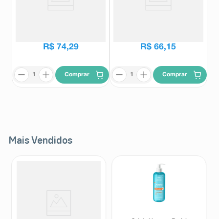
Muleta Canadense Fixa
Bengala T Medicate MD162 com
Medicate MD131 Cinza
Regulagem de Altura Preta
Medicate
Medicate
R$
74
,
29
R$
66
,
15
Comprar
Comprar
Mais Vendidos