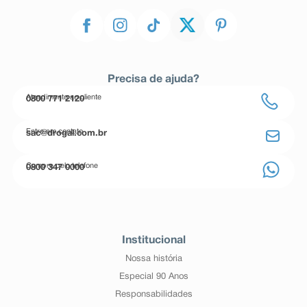
Precisa de ajuda?
Atendimento ao cliente
0800 771 2120
Entre em contato
sac@drogal.com.br
Compre pelo telefone
0800 347 0000
Institucional
Nossa história
Especial 90 Anos
Responsabilidades