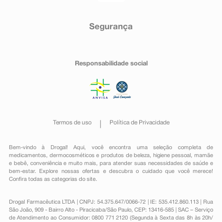
Segurança
Responsabilidade social
Termos de uso
Política de Privacidade
Bem-vindo à Drogal! Aqui, você encontra uma seleção completa de
medicamentos
,
dermocosméticos e produtos de beleza
,
higiene pessoal
,
mamãe
e bebê
,
conveniência
e muito mais, para atender suas necessidades de saúde e
bem-estar. Explore nossas ofertas e descubra o cuidado que você merece!
Confira todas as categorias do site.
Drogal Farmacêutica LTDA | CNPJ: 54.375.647/0066-72 | IE: 535.412.860.113 | Rua
São João, 909 - Bairro Alto - Piracicaba/São Paulo, CEP: 13416-585 | SAC – Serviço
de Atendimento ao Consumidor: 0800 771 2120 (Segunda à Sexta das 8h às 20h/