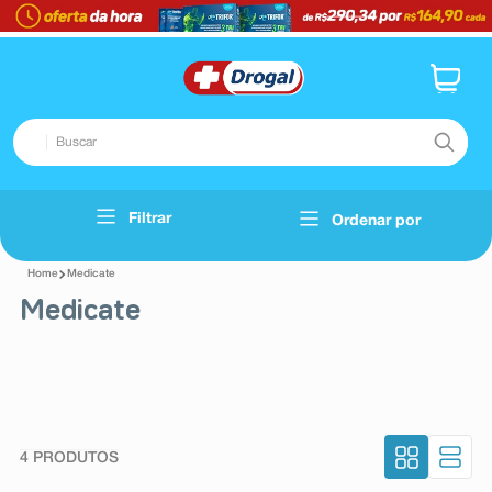
Buscar
TERMOS MAIS BUSCADOS
Filtrar
Ordenar por
Voltar
1
º
fralda
Medicate
2
º
dipirona
Medicate
3
º
lenço umedecido
4
º
tadalafila
5
º
minoxidil
6
º
desodorante
4
PRODUTOS
7
º
esmalte