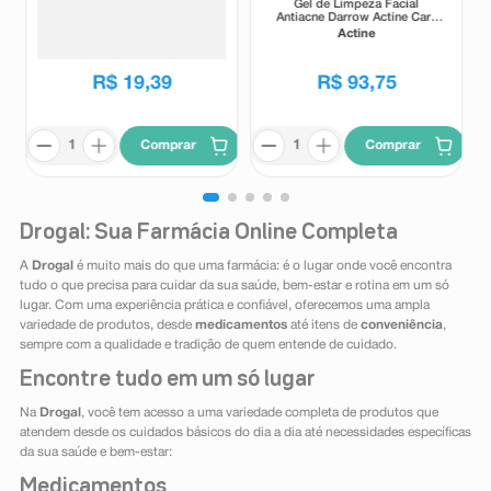
Delineador Líquido Ruby Rose
Gel de Limpeza Facial
Popstar 2000 Vibe Eyes Don' t
Antiacne Darrow Actine Care
Lie Preto 5,5g
Alta Tolerância 400g
Ruby Rose
Actine
R$
19
,
39
R$
93
,
75
Comprar
Comprar
Drogal: Sua Farmácia Online Completa
A
Drogal
é muito mais do que uma farmácia: é o lugar onde você encontra
tudo o que precisa para cuidar da sua saúde, bem-estar e rotina em um só
lugar. Com uma experiência prática e confiável, oferecemos uma ampla
variedade de produtos, desde
medicamentos
até itens de
conveniência
,
sempre com a qualidade e tradição de quem entende de cuidado.
Encontre tudo em um só lugar
Na
Drogal
, você tem acesso a uma variedade completa de produtos que
atendem desde os cuidados básicos do dia a dia até necessidades específicas
da sua saúde e bem-estar:
Medicamentos