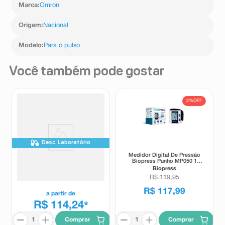
Marca
:
Omron
Origem
:
Nacional
Modelo
:
Para o pulso
Você também pode gostar
2%
OFF
Desc. Laboratório
Medidor Digital de Pressão
Medidor Digital De Pressão
Arterial Omron HEM-6181 1
Biopress Punho MP050 1
Unidade
Unidade
Omron
Biopress
R$
119
,
95
R$
117
,
99
a partir de
R$ 114,24
*
Comprar
Comprar