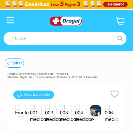
Buscar
TERMOS MAIS BUSCADOS
Voltar
1
º
fralda
Eletrônicos
Aparelho de Pressão
2
º
pampers confort sec max
Medidor Digital de Pressão Arterial Omron HEM-6181 1 Unidade
3
º
dipirona
Desc. Laboratório
4
º
lenço umedecido
5
º
tadalafila
6
º
minoxidil
7
º
desodorante