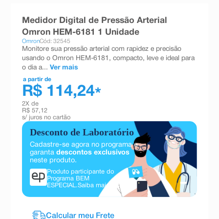
8
º
teste gravidez
Medidor Digital de Pressão Arterial
9
º
esmalte
Omron HEM-6181 1 Unidade
Omron
Cód: 32545
10
º
absorvente
Monitore sua pressão arterial com rapidez e precisão
usando o Omron HEM-6181, compacto, leve e ideal para
o dia a...
Ver mais
a partir de
R$ 114,24
*
2
X de
R$ 57,12
s/ juros no cartão
Desconto de Laboratório
Cadastre-se agora no programa e
garanta
descontos exclusivos
neste produto.
Produto participante do
Programa BEM
ESPECIAL.
Saiba mais