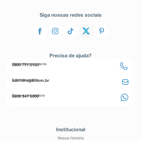
Siga nossas redes sociais
Precisa de ajuda?
Atendimento ao cliente
0800 771 2120
Entre em contato
sac@drogal.com.br
Compre pelo telefone
0800 347 0000
Institucional
Nossa história