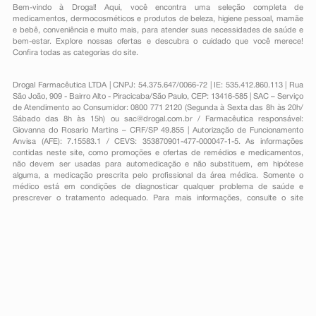
Bem-vindo à Drogal! Aqui, você encontra uma seleção completa de
medicamentos
,
dermocosméticos e produtos de beleza
,
higiene pessoal
,
mamãe
e bebê
,
conveniência
e muito mais, para atender suas necessidades de saúde e
bem-estar. Explore nossas ofertas e descubra o cuidado que você merece!
Confira todas as categorias do site.
Drogal Farmacêutica LTDA | CNPJ: 54.375.647/0066-72 | IE: 535.412.860.113 | Rua
São João, 909 - Bairro Alto - Piracicaba/São Paulo, CEP: 13416-585 | SAC – Serviço
de Atendimento ao Consumidor: 0800 771 2120 (Segunda à Sexta das 8h às 20h/
Sábado das 8h às 15h) ou
sac@drogal.com.br
/ Farmacêutica responsável:
Giovanna do Rosario Martins – CRF/SP 49.855 | Autorização de Funcionamento
Anvisa (AFE): 7.15583.1 / CEVS: 353870901-477-000047-1-5. As informações
contidas neste site, como promoções e ofertas de remédios e medicamentos,
não devem ser usadas para automedicação e não substituem, em hipótese
alguma, a medicação prescrita pelo profissional da área médica. Somente o
médico está em condições de diagnosticar qualquer problema de saúde e
prescrever o tratamento adequado. Para mais informações, consulte o site
Anvisa. As fotos contidas em nosso site são meramente ilustrativas. Promoções e
preços são válidos apenas para compras on-line, caso haja disponibilidade e
estão sujeitos a alterações no decorrer do dia. Todos os direitos reservados.
Powered by