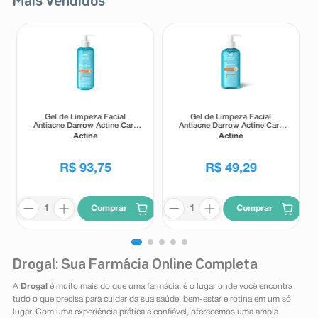
Mais Vendidos
Gel de Limpeza Facial
Gel de Limpeza Facial
Antiacne Darrow Actine Care
Antiacne Darrow Actine Care
Alta Tolerância 400g
Alta Tolerância 140g
Actine
Actine
R$
93
,
75
R$
49
,
29
Comprar
Comprar
Drogal: Sua Farmácia Online Completa
A
Drogal
é muito mais do que uma farmácia: é o lugar onde você encontra
tudo o que precisa para cuidar da sua saúde, bem-estar e rotina em um só
lugar. Com uma experiência prática e confiável, oferecemos uma ampla