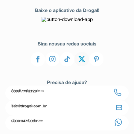
Baixe o aplicativo da Drogal!
Siga nossas redes sociais
Precisa de ajuda?
Atendimento ao cliente
0800 771 2120
Entre em contato
sac@drogal.com.br
Compre pelo telefone
0800 347 0000