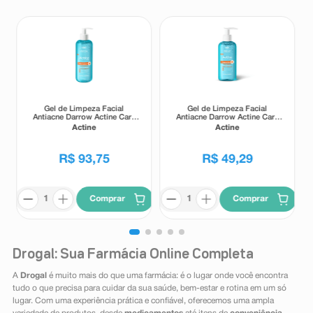
Gel de Limpeza Facial
Gel de Limpeza Facial
Antiacne Darrow Actine Care
Antiacne Darrow Actine Care
Alta Tolerância 400g
Alta Tolerância 140g
Actine
Actine
R$
93
,
75
R$
49
,
29
Comprar
Comprar
Drogal: Sua Farmácia Online Completa
A
Drogal
é muito mais do que uma farmácia: é o lugar onde você encontra
tudo o que precisa para cuidar da sua saúde, bem-estar e rotina em um só
lugar. Com uma experiência prática e confiável, oferecemos uma ampla