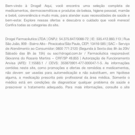
Bem-vindo à Drogal! Aqui, você encontra uma seleção completa de
medicamentos
,
dermocosméticos e produtos de beleza
,
higiene pessoal
,
mamãe
e bebê
,
conveniência
e muito mais, para atender suas necessidades de saúde e
bem-estar. Explore nossas ofertas e descubra o cuidado que você merece!
Confira todas as categorias do site.
Drogal Farmacêutica LTDA | CNPJ: 54.375.647/0066-72 | IE: 535.412.860.113 | Rua
São João, 909 - Bairro Alto - Piracicaba/São Paulo, CEP: 13416-585 | SAC – Serviço
de Atendimento ao Consumidor: 0800 771 2120 (Segunda à Sexta das 8h às 20h/
Sábado das 8h às 15h) ou
sac@drogal.com.br
/ Farmacêutica responsável:
Giovanna do Rosario Martins – CRF/SP 49.855 | Autorização de Funcionamento
Anvisa (AFE): 7.15583.1 / CEVS: 353870901-477-000047-1-5. As informações
contidas neste site, como promoções e ofertas de remédios e medicamentos,
não devem ser usadas para automedicação e não substituem, em hipótese
alguma, a medicação prescrita pelo profissional da área médica. Somente o
médico está em condições de diagnosticar qualquer problema de saúde e
prescrever o tratamento adequado. Para mais informações, consulte o site
Anvisa. As fotos contidas em nosso site são meramente ilustrativas. Promoções e
preços são válidos apenas para compras on-line, caso haja disponibilidade e
estão sujeitos a alterações no decorrer do dia. Todos os direitos reservados.
Powered by