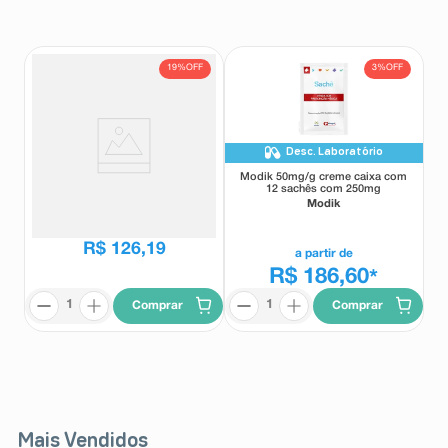
8
º
teste gravidez
9
º
esmalte
19%
OFF
3%
OFF
10
º
absorvente
Desc. Laboratório
Modik 50mg/g creme caixa com
Modik 50mg/g creme caixa com
6 sachês com 250mg
12 sachês com 250mg
Modik
Modik
R$
155
,
91
R$
126
,
19
a partir de
R$ 186,60
*
Comprar
Comprar
Mais Vendidos