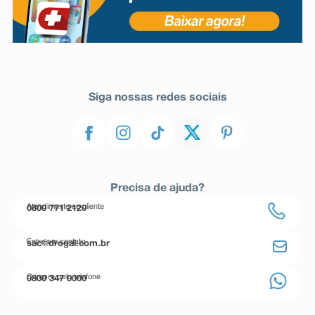
Siga nossas redes sociais
Precisa de ajuda?
Atendimento ao cliente
0800 771 2120
Entre em contato
sac@drogal.com.br
Compre pelo telefone
0800 347 0000