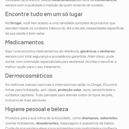
variedade de produtos, desde
medicamentos
até itens de
conveniência
,
sempre com a qualidade e tradição de quem entende de cuidado.
Encontre tudo em um só lugar
Na
Drogal
, você tem acesso a uma variedade completa de produtos que
atendem desde os cuidados básicos do dia a dia até necessidades específicas
da sua saúde e bem-estar:
Medicamentos
Aqui você encontra medicamentos de referência,
genéricos
e
similares
,
sempre com total segurança e procedência garantida. Além disso, pode
contar com orientação especializada para esclarecer dúvidas e escolher a
melhor opção para o seu tratamento.
Dermocosméticos
As melhores marcas nacionais e internacionais estão na Drogal. Encontre
linhas para hidratação, anti-idade,
proteção solar
, acne, sensibilidade e
cuidados capilares. Tudo pensado para atender todos os tipos de pele,
inclusive as mais sensíveis.
Higiene pessoal e beleza
Produtos para a sua rotina de autocuidado, como
shampoos
,
sabonetes
,
cremes hidratantes,
desodorantes
, maquiagens e acessórios de beleza.
Cuide da sua saúde e eleve a sua autoestima com praticidade e confiança.