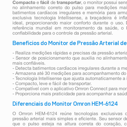
Compacto
e
fácil
de
transportar
, o monitor possui sen
no alinhamento correto do pulso para medições mai
batimentos cardíacos irregulares e memória para ar
exclusiva tecnologia Intellisense, a braçadeira é i
ideal, proporcionando maior conforto durante o uso
referência mundial em monitoramento da saúde, o 
confiabilidade para o controle da pressão arterial.
Benefícios do Monitor de Pressão Arterial 
- Realiza medições rápidas e precisas da pressão arteria
- Sensor de posicionamento que auxilia no alinhamento
mais confiáveis.
- Detecta batimentos cardíacos irregulares durante a m
- Armazena até 30 medições para acompanhamento do h
- Tecnologia Intellisense que ajusta automaticamente a 
- Compacto, leve e fácil de transportar.
- Compatível com o aplicativo Omron Connect para moni
- Proporciona mais praticidade para acompanhar a saúd
Diferenciais do Monitor Omron HEM-6124
O Omron HEM-6124 reúne tecnologias exclusivas 
pressão arterial mais simples e eficiente. Seu sensor 
que o pulso esteja na altura correta do coração, 