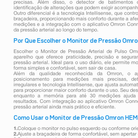
precisas. Além disso, o detector de batimentos ca
identificação de alterações que podem exigir acompa
Outro diferencial é a tecnologia Intellisense, que cont
braçadeira, proporcionando mais conforto durante a af
medições e a integração com o aplicativo Omron Con
da pressão arterial ao longo do tempo.
Por Que Escolher o Monitor de Pressão Omr
Escolher o Monitor de Pressão Arterial de Pulso O
aparelho que oferece praticidade, precisão e segu
pressão arterial. Ideal para o uso diário, ele permite 
forma simples e confortável, sem sair de casa.
Além da qualidade reconhecida da Omron, o a
posicionamento para medições mais precisas, det
irregulares e tecnologia Intellisense, que ajusta autom
para proporcionar maior conforto durante o uso. Seu des
enquanto a memória para até 30 medições ajuda
resultados. Com integração ao aplicativo Omron Conne
pressão arterial ainda mais prático e eficiente.
Como Usar o Monitor de Pressão Omron HE
1.
Coloque o monitor no pulso esquerdo ou conforme orie
2.
Ajuste a braçadeira de forma confortável, sem aperta