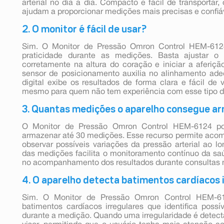
arterial no dia a dia. Compacto e fácil de transportar
ajudam a proporcionar medições mais precisas e confiá
2. O monitor é fácil de usar?
Sim. O Monitor de Pressão Omron Control HEM-6124 
praticidade durante as medições. Basta ajustar o 
corretamente na altura do coração e iniciar a aferi
sensor de posicionamento auxilia no alinhamento ade
digital exibe os resultados de forma clara e fácil de 
mesmo para quem não tem experiência com esse tipo 
3. Quantas medições o aparelho consegue a
O Monitor de Pressão Omron Control HEM-6124 po
armazenar até 30 medições. Esse recurso permite acomp
observar possíveis variações da pressão arterial ao
das medições facilita o monitoramento contínuo da saú
no acompanhamento dos resultados durante consultas 
4. O aparelho detecta batimentos cardíacos 
Sim. O Monitor de Pressão Omron Control HEM-6
batimentos cardíacos irregulares que identifica possí
durante a medição. Quando uma irregularidade é detecta