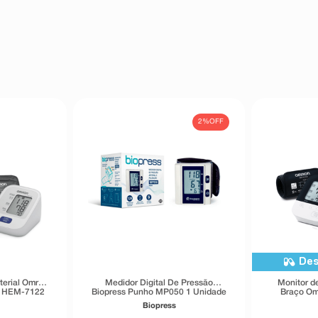
2%
OFF
Des
terial Omron
Medidor Digital De Pressão
Monitor de
o HEM-7122
Biopress Punho MP050 1 Unidade
Braço Om
Biopress