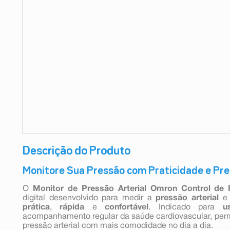
9
º
absorvente
10
º
shampoo
Descrição do Produto
Monitore Sua Pressão com Praticidade e Pr
O
Monitor de Pressão Arterial Omron Control de
digital desenvolvido para medir a
pressão arterial
e
prática
,
rápida
e
confortável
. Indicado para
u
acompanhamento regular da saúde cardiovascular, perm
pressão arterial com mais comodidade no dia a dia.