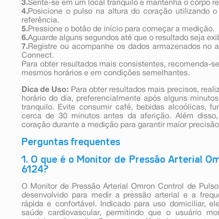
3.
Sente-se em um local tranquilo e mantenha o corpo re
4.
Posicione o pulso na altura do coração utilizando
referência.
5.
Pressione o botão de início para começar a medição.
6.
Aguarde alguns segundos até que o resultado seja exib
7.
Registre ou acompanhe os dados armazenados no ap
Connect.
Para obter resultados mais consistentes, recomenda-s
mesmos horários e em condições semelhantes.
Dica de Uso:
Para obter resultados mais precisos, rea
horário do dia, preferencialmente após alguns minu
tranquilo. Evite consumir café, bebidas alcoólicas, fu
cerca de 30 minutos antes da aferição. Além disso
coração durante a medição para garantir maior precisão
Perguntas frequentes
1. O que é o Monitor de Pressão Arterial O
6124?
O Monitor de Pressão Arterial Omron Control de Puls
desenvolvido para medir a pressão arterial e a frequ
rápida e confortável. Indicado para uso domiciliar, 
saúde cardiovascular, permitindo que o usuário mo