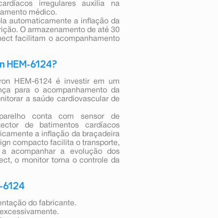
rdíacos irregulares auxilia na
nhamento médico.
rola automaticamente a inflação da
erição. O armazenamento de até 30
nect facilitam o acompanhamento
on HEM-6124?
mron HEM-6124 é investir em um
rança para o acompanhamento da
monitorar a saúde cardiovascular de
parelho conta com sensor de
ector de batimentos cardíacos
aticamente a inflação da braçadeira
ign compacto facilita o transporte,
 a acompanhar a evolução dos
ct, o monitor torna o controle da
M-6124
ntação do fabricante.
r excessivamente.