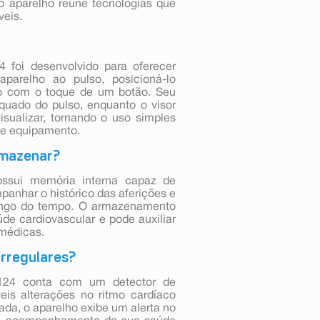
, o aparelho reúne tecnologias que
veis.
foi desenvolvido para oferecer
aparelho ao pulso, posicioná-lo
ção com o toque de um botão. Seu
quado do pulso, enquanto o visor
visualizar, tornando o uso simples
de equipamento.
rmazenar?
ssui memória interna capaz de
anhar o histórico das aferições e
 longo do tempo. O armazenamento
de cardiovascular e pode auxiliar
médicas.
irregulares?
124 conta com um detector de
veis alterações no ritmo cardíaco
da, o aparelho exibe um alerta no