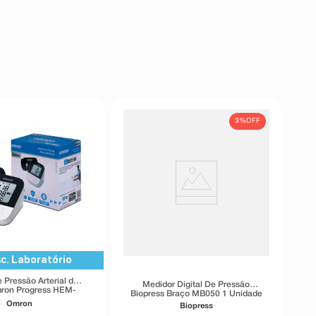
3%
OFF
c. Laboratório
 Pressão Arterial de
Medidor Digital De Pressão
ron Progress HEM-
Biopress Braço MB050 1 Unidade
7156T
Omron
Biopress