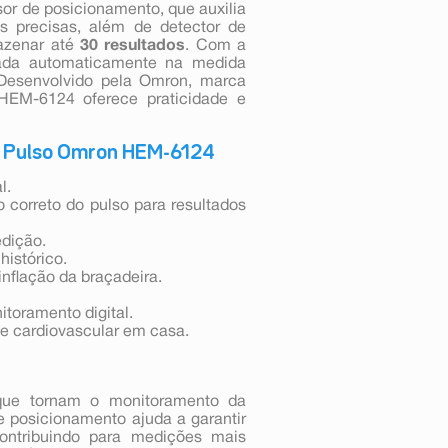
sor de posicionamento, que auxilia
s precisas, além de detector de
mazenar até
30 resultados
. Com a
nflada automaticamente na medida
. Desenvolvido pela Omron, marca
HEM-6124 oferece praticidade e
de Pulso Omron HEM-6124
l.
 correto do pulso para resultados
edição.
istórico.
inflação da braçadeira.
toramento digital.
e cardiovascular em casa.
que tornam o monitoramento da
de posicionamento ajuda a garantir
contribuindo para medições mais