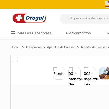
O que você está buscando? 
TERMOS MAIS BUSCADOS
Medicamentos
D
1
º
fralda
Eletrônicos
Aparelho de Pressão
Monitor de Pressão 
2
º
dipirona
3
º
lenço umedecido
4
º
tadalafila
5
º
minoxidil
6
º
desodorante
7
º
teste gravidez
8
º
esmalte