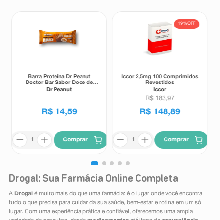
19%
OFF
Barra Proteína Dr Peanut
Iccor 2,5mg 100 Comprimidos
Doctor Bar Sabor Doce de
Revestidos
Leite 62g
Dr Peanut
Iccor
R$
183
,
97
R$
14
,
59
R$
148
,
89
Comprar
Comprar
Drogal: Sua Farmácia Online Completa
A
Drogal
é muito mais do que uma farmácia: é o lugar onde você encontra
tudo o que precisa para cuidar da sua saúde, bem-estar e rotina em um só
lugar. Com uma experiência prática e confiável, oferecemos uma ampla