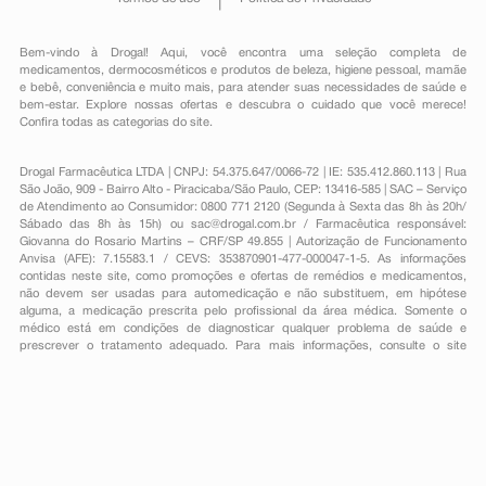
Bem-vindo à Drogal! Aqui, você encontra uma seleção completa de
medicamentos
,
dermocosméticos e produtos de beleza
,
higiene pessoal
,
mamãe
e bebê
,
conveniência
e muito mais, para atender suas necessidades de saúde e
bem-estar. Explore nossas ofertas e descubra o cuidado que você merece!
Confira todas as categorias do site.
Drogal Farmacêutica LTDA | CNPJ: 54.375.647/0066-72 | IE: 535.412.860.113 | Rua
São João, 909 - Bairro Alto - Piracicaba/São Paulo, CEP: 13416-585 | SAC – Serviço
de Atendimento ao Consumidor: 0800 771 2120 (Segunda à Sexta das 8h às 20h/
Sábado das 8h às 15h) ou
sac@drogal.com.br
/ Farmacêutica responsável:
Giovanna do Rosario Martins – CRF/SP 49.855 | Autorização de Funcionamento
Anvisa (AFE): 7.15583.1 / CEVS: 353870901-477-000047-1-5. As informações
contidas neste site, como promoções e ofertas de remédios e medicamentos,
não devem ser usadas para automedicação e não substituem, em hipótese
alguma, a medicação prescrita pelo profissional da área médica. Somente o
médico está em condições de diagnosticar qualquer problema de saúde e
prescrever o tratamento adequado. Para mais informações, consulte o site
Anvisa. As fotos contidas em nosso site são meramente ilustrativas. Promoções e
preços são válidos apenas para compras on-line, caso haja disponibilidade e
estão sujeitos a alterações no decorrer do dia. Todos os direitos reservados.
Powered by