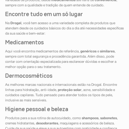
variedade de produtos, desde
medicamentos
até itens de
conveniência
,
sempre com a qualidade e tradição de quem entende de cuidado.
Encontre tudo em um só lugar
Na
Drogal
, você tem acesso a uma variedade completa de produtos que
atendem desde os cuidados básicos do dia a dia até necessidades específicas
da sua saúde e bem-estar:
Medicamentos
Aqui você encontra medicamentos de referência,
genéricos
e
similares
,
sempre com total segurança e procedência garantida. Além disso, pode
contar com orientação especializada para esclarecer dúvidas e escolher a
melhor opção para o seu tratamento.
Dermocosméticos
As melhores marcas nacionais e internacionais estão na Drogal. Encontre
linhas para hidratação, anti-idade,
proteção solar
, acne, sensibilidade e
cuidados capilares. Tudo pensado para atender todos os tipos de pele,
inclusive as mais sensíveis.
Higiene pessoal e beleza
Produtos para a sua rotina de autocuidado, como
shampoos
,
sabonetes
,
cremes hidratantes,
desodorantes
, maquiagens e acessórios de beleza.
Cuide da sua saúde e eleve a sua autoestima com praticidade e confiança.