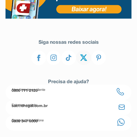
Siga nossas redes sociais
Precisa de ajuda?
Atendimento ao cliente
0800 771 2120
Entre em contato
sac@drogal.com.br
Compre pelo telefone
0800 347 0000