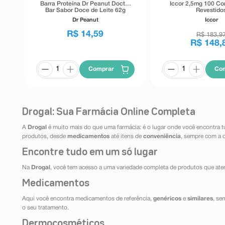
Barra Proteína Dr Peanut Doctor
Iccor 2,5mg 100 C
Bar Sabor Doce de Leite 62g
Revestido
Dr Peanut
Iccor
R$
14
,
59
R$
183
,
9
R$
148
,
Comprar
Co
Drogal: Sua Farmácia Online Completa
A
Drogal
é muito mais do que uma farmácia: é o lugar onde você encontra t
produtos, desde
medicamentos
até itens de
conveniência
, sempre com a 
Encontre tudo em um só lugar
Na
Drogal
, você tem acesso a uma variedade completa de produtos que aten
Medicamentos
Aqui você encontra medicamentos de referência,
genéricos
e
similares
, se
o seu tratamento.
Dermocosméticos