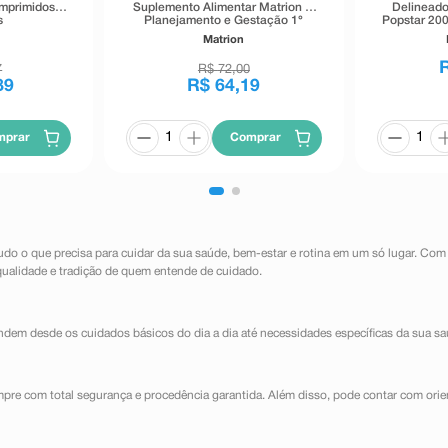
omprimidos
Suplemento Alimentar Matrion D
Delineado
s
Planejamento e Gestação 1°
Popstar 200
Trimestre 30 Comprimidos
Matrion
Revestidos
7
R$
72
,
00
89
R$
64
,
19
mprar
Comprar
udo o que precisa para cuidar da sua saúde, bem-estar e rotina em um só lugar. Com
qualidade e tradição de quem entende de cuidado.
dem desde os cuidados básicos do dia a dia até necessidades específicas da sua sa
mpre com total segurança e procedência garantida. Além disso, pode contar com orie