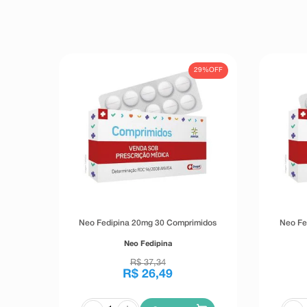
29%
OFF
Neo Fedipina 20mg 30 Comprimidos
Neo Fe
Neo Fedipina
R$
37
,
34
R$
26
,
49