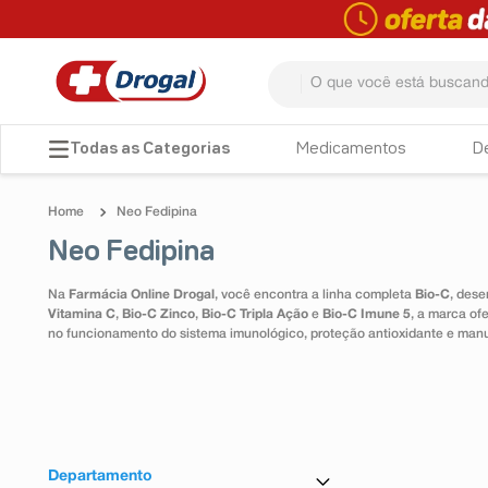
O que você está buscando? 
TERMOS MAIS BUSCADOS
Medicamentos
D
1
º
fralda
Neo Fedipina
2
º
pampers confort sec max
Neo Fedipina
3
º
dipirona
Na
Farmácia Online Drogal
, você encontra a linha completa
Bio-C
, dese
4
º
lenço umedecido
Vitamina C
,
Bio-C Zinco
,
Bio-C Tripla Ação
e
Bio-C Imune 5
, a marca of
no funcionamento do sistema imunológico, proteção antioxidante e man
5
º
tadalafila
6
º
minoxidil
7
º
desodorante
8
º
absorvente
Departamento