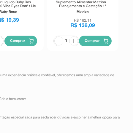
r Líquido Ruby Rose
Suplemento Alimentar Matrion D
0 Vibe Eyes Don' t Lie
Planejamento e Gestação 1°
Preto 5,5g
Trimestre 90 Comprimidos
Ruby Rose
Matrion
Revestidos
R$
19
,
39
R$
162
,
11
R$
138
,
09
Comprar
Comprar
 uma experiência prática e confiável, oferecemos uma ampla variedade de
úde e bem-estar:
ntação especializada para esclarecer dúvidas e escolher a melhor opção para