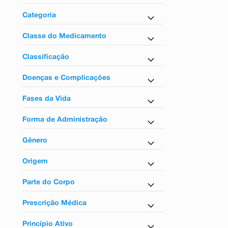
9
º
teste gravidez
Medicamentos
Categoria
10
º
esmalte
Anti-Hipertensivo
Classe do Medicamento
Anti-hipertensivos
Classificação
Tarja vermelha
Doenças e Complicações
Para pressão alta
Fases da Vida
Para adultos
Forma de Administração
Uso oral
Gênero
Unissex
Origem
Nacional
Parte do Corpo
Para o sistema circulatório
Prescrição Médica
Sim
Princípio Ativo