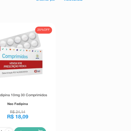
25%
OFF
dipina 10mg 30 Comprimidos
Neo Fedipina
R$
24
,
14
R$
18
,
09