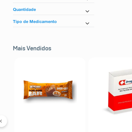
Nifedipino
Quantidade
30 Cápsulas
Tipo de Medicamento
30 Comprimidos
Similar
Mais Vendidos
 &
5%