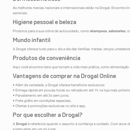
As melhores marcas nacionais e internacionais estão na Drogal. Encontre lin
sensíveis.
Higiene pessoal e beleza
Produtos para a sua rotina de autocuidado, como
shampoos
,
sabonetes
, 
Mundo infantil
A Drogal oferece tudo para o dia a dia das famílias: fraldas, lenços umedeci
Produtos de conveniência
Aqui você encontra itens que tornam a vida mais prática, como alimentação r
Vantagens de comprar na Drogal Online
• Além da variedade, a Drogal oferece benefícios exclusivos:
• Entrega rápida em poucas horas ou retirada em até 1h na loja mais próxim
• Parcelamento em até 3x sem juros;
• Frete grátis em condições especiais;
• Ofertas e promoções exclusivas no site e app.
Por que escolher a Drogal?
A
Drogal
é referência quando o assunto é confiança e cuidado. Com anos d
e bem-estar em um só lugar.