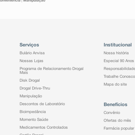
onveniência
|
Manipulação
Serviços
Institucional
Bulário Anvisa
Nossa história
Nossas Lojas
Especial 90 Anos
Programa de Relacionamento Drogal
Responsabilidad
Mais
Trabalhe Conosco
Disk Drogal
Mapa do site
Drogal Drive-Thru
Manipulação
Descontos de Laboratório
Benefícios
Bioimpedância
Convênio
Momento Saúde
Ofertas do mês
Medicamentos Controlados
Farmácia popular