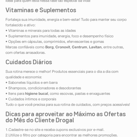
Ideal para quem está nessa fase tão especial da vida!
Vitaminas e Suplementos
Fortaleça sua imunidade, energia e bem-estar! Tudo para manter seu corpo
fortalecido e ativo:
• Vitaminas e minerais para todas as idades
• Suplementos para imunidade, energia, foco e desempenho físico
• Opções em cápsulas, comprimidos, efervescentes e gomas
Marcas confiáveis como
Borg
,
Cronovit
,
Centrum
,
Lavitan
, entre outras,
com ofertas arrasadoras.
Cuidados Diários
Sua rotina merece o melhor! Produtos essenciais para o dia a dia com
qualidade e economia:
• Sabonetes líquidos e em barra
• Shampoos, condicionadores e desodorantes
• Itens para
higiene bucal
, como escovas, pastas e enxaguantes
• Cuidados íntimos e corporais
Tudo o que você precisa para sua rotina de cuidados, com preços acessíveis!
Dicas para aproveitar ao Máximo as Ofertas
do Mês do Cliente Drogal
1.Cadastre-se no site e receba cupons exclusivos por e-mail.
2.Utilize o filtro por categoria para encontrar as melhores promoções.