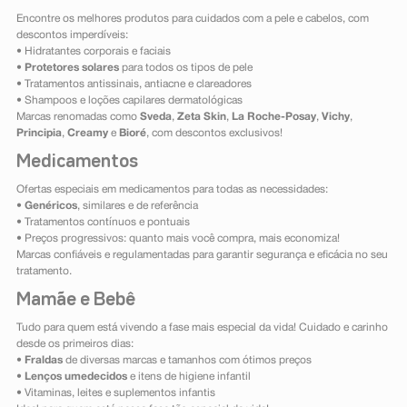
Encontre os melhores produtos para cuidados com a pele e cabelos, com
descontos imperdíveis:
• Hidratantes corporais e faciais
•
Protetores solares
para todos os tipos de pele
• Tratamentos antissinais, antiacne e clareadores
• Shampoos e loções capilares dermatológicas
Marcas renomadas como
Sveda
,
Zeta Skin
,
La Roche-Posay
,
Vichy
,
Principia
,
Creamy
e
Bioré
, com descontos exclusivos!
Medicamentos
Ofertas especiais em medicamentos para todas as necessidades:
•
Genéricos
, similares e de referência
• Tratamentos contínuos e pontuais
• Preços progressivos: quanto mais você compra, mais economiza!
Marcas confiáveis e regulamentadas para garantir segurança e eficácia no seu
tratamento.
Mamãe e Bebê
Tudo para quem está vivendo a fase mais especial da vida! Cuidado e carinho
desde os primeiros dias:
•
Fraldas
de diversas marcas e tamanhos com ótimos preços
•
Lenços umedecidos
e itens de higiene infantil
• Vitaminas, leites e suplementos infantis