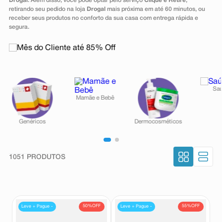
Drogal
. Além disso, você pode optar pelo serviço
Clique e Retire
,
8
º
esmalte
retirando seu pedido na loja
Drogal
mais próxima em até 60 minutos, ou
receber seus produtos no conforto da sua casa com entrega rápida e
9
º
absorvente
segura.
10
º
shampoo
1051
PRODUTOS
50%
OFF
55%
OFF
Leve + Pague -
Leve + Pague -