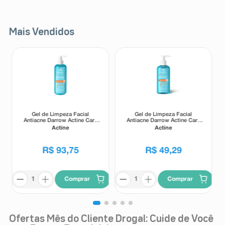
Mais Vendidos
Gel de Limpeza Facial
Gel de Limpeza Facial
Antiacne Darrow Actine Care
Antiacne Darrow Actine Care
Alta Tolerância 400g
Alta Tolerância 140g
Actine
Actine
R$
93
,
75
R$
49
,
29
Comprar
Comprar
Ofertas Mês do Cliente Drogal: Cuide de Você