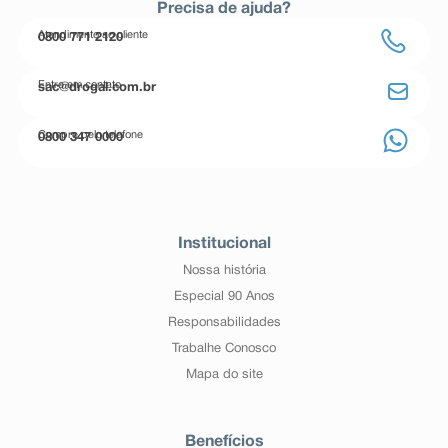
Precisa de ajuda?
Atendimento ao cliente
0800 771 2120
Entre em contato
sac@drogal.com.br
Compre pelo telefone
0800 347 0000
Institucional
Nossa história
Especial 90 Anos
Responsabilidades
Trabalhe Conosco
Mapa do site
Benefícios