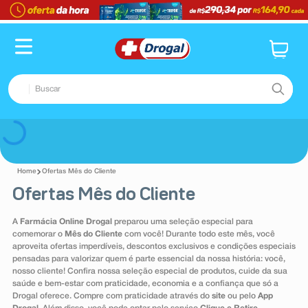
TERMOS MAIS BUSCADOS
1
º
fralda
2
º
dipirona
Buscar
3
º
lenço umedecido
4
º
tadalafila
TERMOS MAIS BUSCADOS
Voltar
5
º
minoxidil
1
º
fralda
6
º
desodorante
Ofertas Mês do Cliente
2
º
dipirona
Ofertas Mês do Cliente
7
º
teste gravidez
3
º
lenço umedecido
8
º
esmalte
A
Farmácia Online Drogal
preparou uma seleção especial para
4
º
tadalafila
comemorar o
Mês do Cliente
com você! Durante todo este mês, você
9
º
absorvente
aproveita ofertas imperdíveis, descontos exclusivos e condições especiais
5
º
minoxidil
pensadas para valorizar quem é parte essencial da nossa história: você,
10
º
shampoo
nosso cliente! Confira nossa seleção especial de produtos, cuide da sua
6
º
desodorante
saúde e bem-estar com praticidade, economia e a confiança que só a
Drogal oferece. Compre com praticidade através do
site
ou pelo
App
7
º
teste gravidez