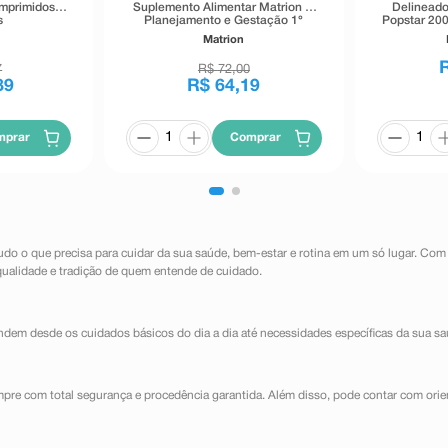
omprimidos
Suplemento Alimentar Matrion D
Delineado
s
Planejamento e Gestação 1°
Popstar 200
Trimestre 30 Comprimidos
Matrion
Revestidos
7
R$
72
,
00
89
R$
64
,
19
mprar
Comprar
udo o que precisa para cuidar da sua saúde, bem-estar e rotina em um só lugar. Com
qualidade e tradição de quem entende de cuidado.
dem desde os cuidados básicos do dia a dia até necessidades específicas da sua sa
mpre com total segurança e procedência garantida. Além disso, pode contar com orie