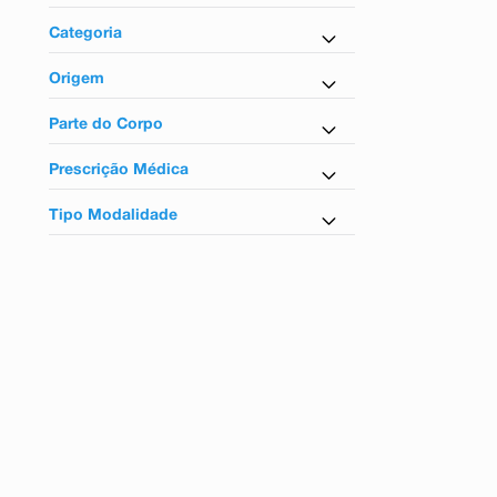
9
º
teste gravidez
Medicamentos
Categoria
10
º
esmalte
Antibiótico
Origem
Nacional
Parte do Corpo
Para os olhos
Prescrição Médica
Sim
Tipo Modalidade
Controlados