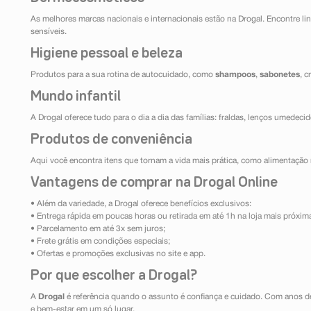
As melhores marcas nacionais e internacionais estão na Drogal. Encontre lin
sensíveis.
Higiene pessoal e beleza
Produtos para a sua rotina de autocuidado, como
shampoos
,
sabonetes
, 
Mundo infantil
A Drogal oferece tudo para o dia a dia das famílias: fraldas, lenços umedeci
Produtos de conveniência
Aqui você encontra itens que tornam a vida mais prática, como alimentação r
Vantagens de comprar na Drogal Online
• Além da variedade, a Drogal oferece benefícios exclusivos:
• Entrega rápida em poucas horas ou retirada em até 1h na loja mais próxim
• Parcelamento em até 3x sem juros;
• Frete grátis em condições especiais;
• Ofertas e promoções exclusivas no site e app.
Por que escolher a Drogal?
A
Drogal
é referência quando o assunto é confiança e cuidado. Com anos d
e bem-estar em um só lugar.