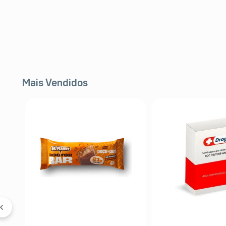
Mais Vendidos
 &
5%