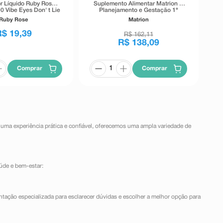
r Líquido Ruby Rose
Suplemento Alimentar Matrion D
0 Vibe Eyes Don' t Lie
Planejamento e Gestação 1°
Preto 5,5g
Trimestre 90 Comprimidos
Ruby Rose
Matrion
Revestidos
R$
19
,
39
R$
162
,
11
R$
138
,
09
Comprar
Comprar
 uma experiência prática e confiável, oferecemos uma ampla variedade de
úde e bem-estar:
ntação especializada para esclarecer dúvidas e escolher a melhor opção para