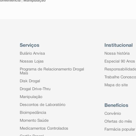
onveniência
|
Manipulação
Serviços
Institucional
Bulário Anvisa
Nossa história
Nossas Lojas
Especial 90 Anos
Programa de Relacionamento Drogal
Responsabilidad
Mais
Trabalhe Conosco
Disk Drogal
Mapa do site
Drogal Drive-Thru
Manipulação
Descontos de Laboratório
Benefícios
Bioimpedância
Convênio
Momento Saúde
Ofertas do mês
Medicamentos Controlados
Farmácia popular