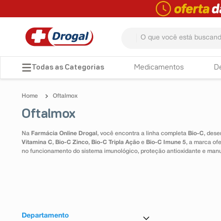
O que você está buscando? 
TERMOS MAIS BUSCADOS
Medicamentos
D
1
º
fralda
Oftalmox
2
º
pampers confort sec max
Oftalmox
3
º
dipirona
Na
Farmácia Online Drogal
, você encontra a linha completa
Bio-C
, dese
4
º
lenço umedecido
Vitamina C
,
Bio-C Zinco
,
Bio-C Tripla Ação
e
Bio-C Imune 5
, a marca of
no funcionamento do sistema imunológico, proteção antioxidante e man
5
º
tadalafila
6
º
minoxidil
7
º
desodorante
8
º
absorvente
Departamento