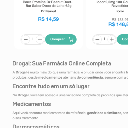
Barra Proteína Dr Peanut Doctor
Iccor 2,5mg 100 C
Bar Sabor Doce de Leite 62g
Revestido
Dr Peanut
Iccor
R$
14
,
59
R$
183
,
9
R$
148
,
Comprar
Co
Drogal: Sua Farmácia Online Completa
A
Drogal
é muito mais do que uma farmácia: é o lugar onde você encontra t
produtos, desde
medicamentos
até itens de
conveniência
, sempre com a 
Encontre tudo em um só lugar
Na
Drogal
, você tem acesso a uma variedade completa de produtos que aten
Medicamentos
Aqui você encontra medicamentos de referência,
genéricos
e
similares
, se
o seu tratamento.
Dermocosméticos