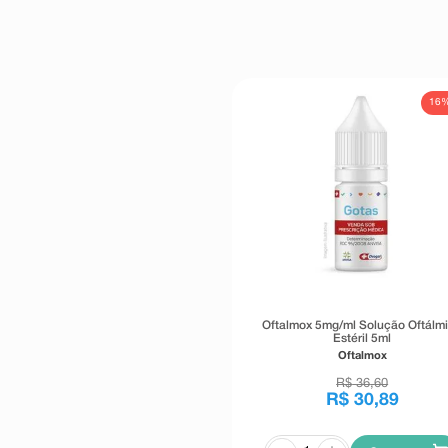
16
Oftalmox 5mg/ml Solução Oftálm
Estéril 5ml
Oftalmox
R$
36
,
60
R$
30
,
89