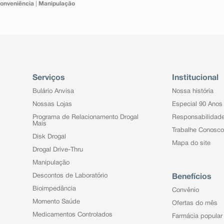
onveniência
|
Manipulação
Serviços
Institucional
Bulário Anvisa
Nossa história
Nossas Lojas
Especial 90 Anos
Programa de Relacionamento Drogal
Responsabilidad
Mais
Trabalhe Conosco
Disk Drogal
Mapa do site
Drogal Drive-Thru
Manipulação
Descontos de Laboratório
Benefícios
Bioimpedância
Convênio
Momento Saúde
Ofertas do mês
Medicamentos Controlados
Farmácia popular