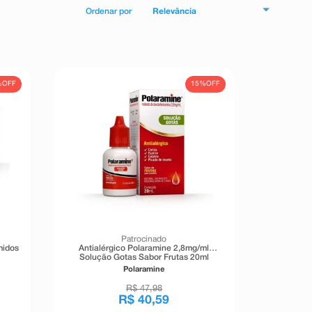
Relevância
%
OFF
15%
OFF
Patrocinado
midos
Antialérgico Polaramine 2,8mg/ml
Solução Gotas Sabor Frutas 20ml
Polaramine
R$
47
,
98
R$
40
,
59