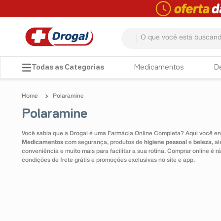
O que você está buscando? 
TERMOS MAIS BUSCADOS
Medicamentos
D
1
º
fralda
Polaramine
2
º
dipirona
Polaramine
3
º
lenço umedecido
Você sabia que a Drogal é uma Farmácia Online Completa? Aqui você enc
4
º
tadalafila
Medicamentos
com segurança, produtos de
higiene pessoal
e
beleza
, a
conveniência e muito mais para facilitar a sua rotina. Comprar online é
5
º
minoxidil
condições de frete grátis e promoções exclusivas no site e app.
6
º
desodorante
7
º
esmalte
8
º
teste gravidez