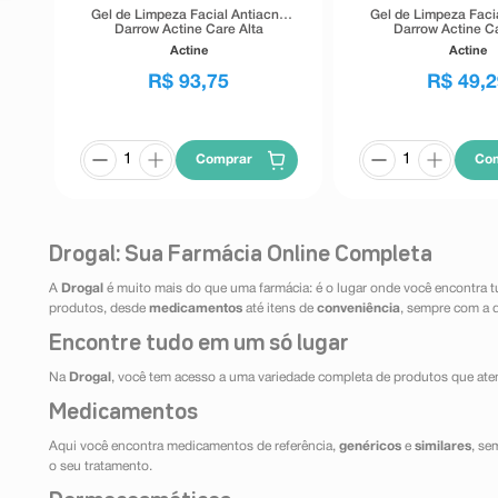
Gel de Limpeza Facial Antiacne
Gel de Limpeza Faci
Darrow Actine Care Alta
Darrow Actine Ca
Tolerância 400g
Tolerância 1
Actine
Actine
R$
93
,
75
R$
49
,
2
Comprar
Co
Drogal: Sua Farmácia Online Completa
A
Drogal
é muito mais do que uma farmácia: é o lugar onde você encontra t
produtos, desde
medicamentos
até itens de
conveniência
, sempre com a 
Encontre tudo em um só lugar
Na
Drogal
, você tem acesso a uma variedade completa de produtos que aten
Medicamentos
Aqui você encontra medicamentos de referência,
genéricos
e
similares
, se
o seu tratamento.