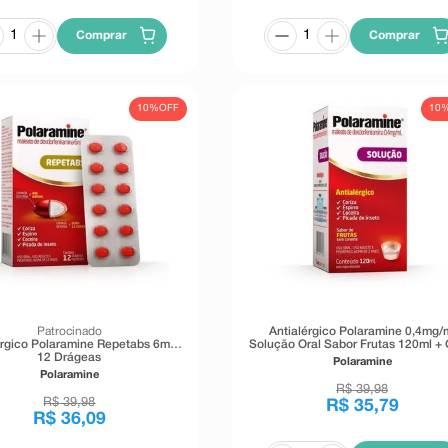
Comprar
Comprar
10%
OFF
10
Patrocinado
Antialérgico Polaramine 0,4mg/
érgico Polaramine Repetabs 6mg
Solução Oral Sabor Frutas 120ml +
12 Drágeas
Dosador
Polaramine
Polaramine
R$
39
,
98
R$
39
,
98
R$
35
,
79
R$
36
,
09