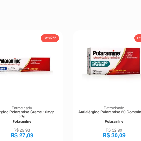
10%
OFF
9
Patrocinado
Patrocinado
érgico Polaramine Creme 10mg/g
Antialérgico Polaramine 20 Compri
30g
Polaramine
Polaramine
R$
29
,
98
R$
32
,
99
R$
27
,
09
R$
30
,
09