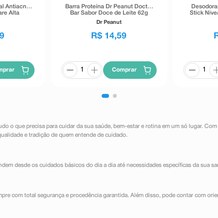
al Antiacne
Barra Proteína Dr Peanut Doctor
Desodoran
re Alta
Bar Sabor Doce de Leite 62g
Stick Niv
40g
Inv
Dr Peanut
9
R$
14
,
59
mprar
Comprar
udo o que precisa para cuidar da sua saúde, bem-estar e rotina em um só lugar. Com
qualidade e tradição de quem entende de cuidado.
dem desde os cuidados básicos do dia a dia até necessidades específicas da sua sa
mpre com total segurança e procedência garantida. Além disso, pode contar com orie