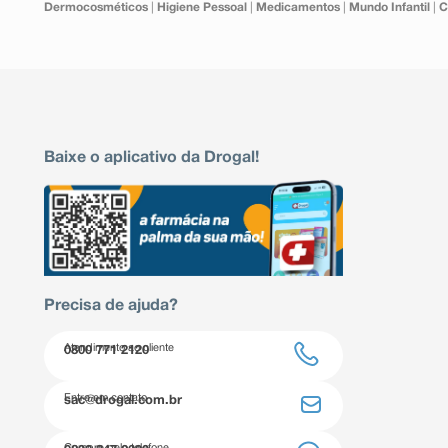
Dermocosméticos
|
Higiene Pessoal
|
Medicamentos
|
Mundo Infantil
|
C
Baixe o aplicativo da Drogal!
Precisa de ajuda?
Atendimento ao cliente
0800 771 2120
Entre em contato
sac@drogal.com.br
Compre pelo telefone