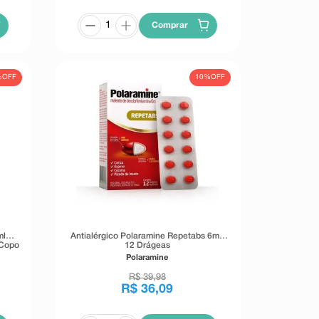
Comprar
%
OFF
10%
OFF
ml
Antialérgico Polaramine Repetabs 6mg
 Copo
12 Drágeas
Polaramine
R$
39
,
98
R$
36
,
09