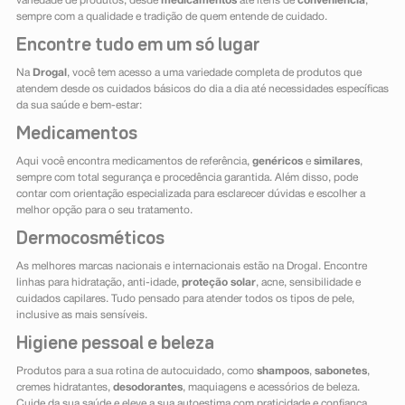
variedade de produtos, desde
medicamentos
até itens de
conveniência
,
sempre com a qualidade e tradição de quem entende de cuidado.
Encontre tudo em um só lugar
Na
Drogal
, você tem acesso a uma variedade completa de produtos que
atendem desde os cuidados básicos do dia a dia até necessidades específicas
da sua saúde e bem-estar:
Medicamentos
Aqui você encontra medicamentos de referência,
genéricos
e
similares
,
sempre com total segurança e procedência garantida. Além disso, pode
contar com orientação especializada para esclarecer dúvidas e escolher a
melhor opção para o seu tratamento.
Dermocosméticos
As melhores marcas nacionais e internacionais estão na Drogal. Encontre
linhas para hidratação, anti-idade,
proteção solar
, acne, sensibilidade e
cuidados capilares. Tudo pensado para atender todos os tipos de pele,
inclusive as mais sensíveis.
Higiene pessoal e beleza
Produtos para a sua rotina de autocuidado, como
shampoos
,
sabonetes
,
cremes hidratantes,
desodorantes
, maquiagens e acessórios de beleza.
Cuide da sua saúde e eleve a sua autoestima com praticidade e confiança.