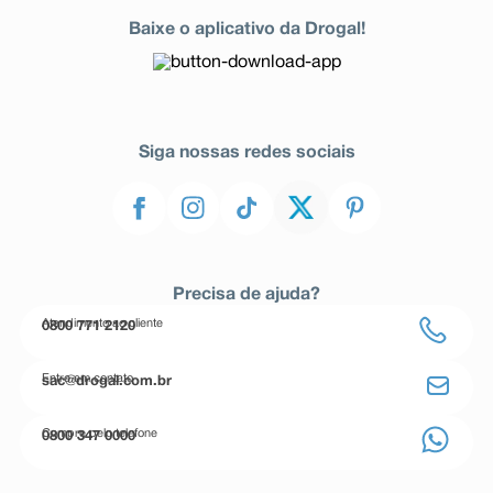
Baixe o aplicativo da Drogal!
Siga nossas redes sociais
Precisa de ajuda?
Atendimento ao cliente
0800 771 2120
Entre em contato
sac@drogal.com.br
Compre pelo telefone
0800 347 0000