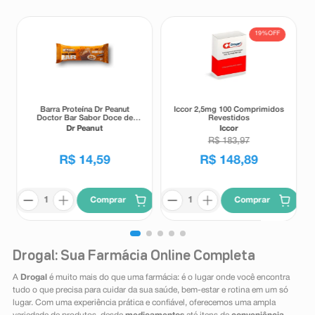
19%
OFF
Barra Proteína Dr Peanut
Iccor 2,5mg 100 Comprimidos
Doctor Bar Sabor Doce de
Revestidos
Leite 62g
Dr Peanut
Iccor
R$
183
,
97
R$
14
,
59
R$
148
,
89
Comprar
Comprar
Drogal: Sua Farmácia Online Completa
A
Drogal
é muito mais do que uma farmácia: é o lugar onde você encontra
tudo o que precisa para cuidar da sua saúde, bem-estar e rotina em um só
lugar. Com uma experiência prática e confiável, oferecemos uma ampla