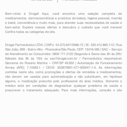
Bem-vindo à Drogal! Aqui, você encontra uma seleção completa de
medicamentos
,
dermocosméticos e produtos de beleza
,
higiene pessoal
,
mamãe
e bebê
,
conveniência
e muito mais, para atender suas necessidades de saúde e
bem-estar. Explore nossas ofertas e descubra o cuidado que você merece!
Confira todas as categorias do site.
Drogal Farmacêutica LTDA | CNPJ: 54.375.647/0066-72 | IE: 535.412.860.113 | Rua
São João, 909 - Bairro Alto - Piracicaba/São Paulo, CEP: 13416-585 | SAC – Serviço
de Atendimento ao Consumidor: 0800 771 2120 (Segunda à Sexta das 8h às 20h/
Sábado das 8h às 15h) ou
sac@drogal.com.br
/ Farmacêutica responsável:
Giovanna do Rosario Martins – CRF/SP 49.855 | Autorização de Funcionamento
Anvisa (AFE): 7.15583.1 / CEVS: 353870901-477-000047-1-5. As informações
contidas neste site, como promoções e ofertas de remédios e medicamentos,
não devem ser usadas para automedicação e não substituem, em hipótese
alguma, a medicação prescrita pelo profissional da área médica. Somente o
médico está em condições de diagnosticar qualquer problema de saúde e
prescrever o tratamento adequado. Para mais informações, consulte o site
Anvisa. As fotos contidas em nosso site são meramente ilustrativas. Promoções e
preços são válidos apenas para compras on-line, caso haja disponibilidade e
estão sujeitos a alterações no decorrer do dia. Todos os direitos reservados.
Powered by