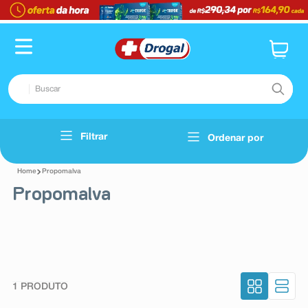
Buscar
TERMOS MAIS BUSCADOS
Filtrar
Ordenar por
Voltar
1
º
fralda
Propomalva
2
º
dipirona
Propomalva
3
º
lenço umedecido
4
º
tadalafila
5
º
minoxidil
6
º
desodorante
1
PRODUTO
7
º
esmalte