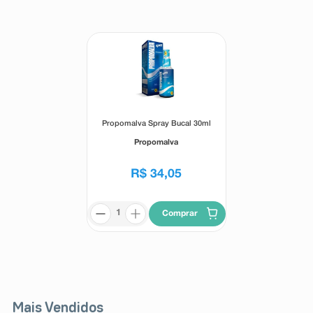
8
º
teste gravidez
9
º
absorvente
10
º
shampoo
Propomalva Spray Bucal 30ml
Propomalva
R$
34
,
05
Comprar
Mais Vendidos