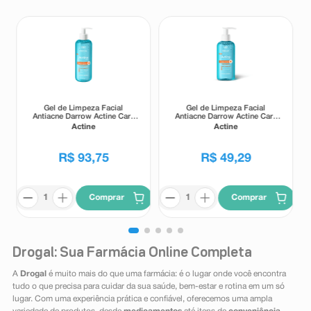
Gel de Limpeza Facial
Gel de Limpeza Facial
Antiacne Darrow Actine Care
Antiacne Darrow Actine Care
Alta Tolerância 400g
Alta Tolerância 140g
Actine
Actine
R$
93
,
75
R$
49
,
29
Comprar
Comprar
Drogal: Sua Farmácia Online Completa
A
Drogal
é muito mais do que uma farmácia: é o lugar onde você encontra
tudo o que precisa para cuidar da sua saúde, bem-estar e rotina em um só
lugar. Com uma experiência prática e confiável, oferecemos uma ampla