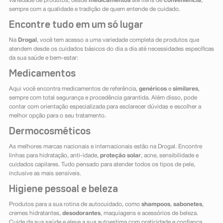
variedade de produtos, desde
medicamentos
até itens de
conveniência
,
sempre com a qualidade e tradição de quem entende de cuidado.
Encontre tudo em um só lugar
Na
Drogal
, você tem acesso a uma variedade completa de produtos que
atendem desde os cuidados básicos do dia a dia até necessidades específicas
da sua saúde e bem-estar:
Medicamentos
Aqui você encontra medicamentos de referência,
genéricos
e
similares
,
sempre com total segurança e procedência garantida. Além disso, pode
contar com orientação especializada para esclarecer dúvidas e escolher a
melhor opção para o seu tratamento.
Dermocosméticos
As melhores marcas nacionais e internacionais estão na Drogal. Encontre
linhas para hidratação, anti-idade,
proteção solar
, acne, sensibilidade e
cuidados capilares. Tudo pensado para atender todos os tipos de pele,
inclusive as mais sensíveis.
Higiene pessoal e beleza
Produtos para a sua rotina de autocuidado, como
shampoos
,
sabonetes
,
cremes hidratantes,
desodorantes
, maquiagens e acessórios de beleza.
Cuide da sua saúde e eleve a sua autoestima com praticidade e confiança.