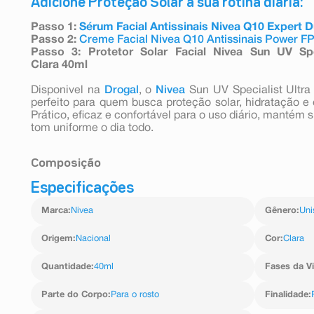
Adicione Proteção Solar à sua rotina diária:
Passo 1:
Sérum Facial Antissinais Nivea Q10 Expert 
Passo 2:
Creme Facial Nivea Q10 Antissinais Power F
Passo 3: Protetor Solar Facial Nivea Sun UV Spe
Clara 40ml
Disponivel na
Drogal
, o
Nivea
Sun UV Specialist Ultra
perfeito para quem busca proteção solar, hidratação e
Prático, eficaz e confortável para o uso diário, mantém
tom uniforme o dia todo.
Composição
Especificações
Aqua (água), Alcohol Denat. (álcool etílico denaturado)
Butyl Methoxydibenzoylmethane (avobenzona), Ethylhexyl 
Marca
:
Nivea
Gênero
:
Uni
Ethylhexyloxyphenol Methoxyphenyl Triazine (bis-etilhe
Dibutyl Adipate (adipato dedibutila), Dipropylene 
dipropileno glicol), Phenylbenzimidazole Sulfonic Acid (
Origem
:
Nacional
Cor
:
Clara
Butylene Glycol Dicaprylate/Dicaprate (dicaprilato/dica
(glicerol), Polyglyceryl-6 Stearate (estearato depoligli
Quantidade
:
40ml
Fases da V
(dimetil sililato sílica), Silica (sílica), Diethylam
(benzoato de dietilaminohidroxibenzoilhexila ), CI
Parte do Corpo
:
Para o rosto
Finalidade
:
Glycyrrhiza Inflata Root Extract (extrato de raiz 
(cloridrato de arginina), Sodium Hyaluronate (hialurona