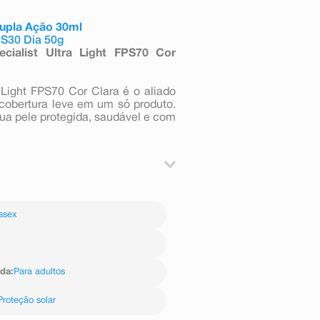
Dupla Ação 30ml
PS30 Dia 50g
cialist Ultra Light FPS70 Cor
 Light FPS70 Cor Clara é o aliado
 cobertura leve em um só produto.
 sua pele protegida, saudável e com
, CI 77891 (corante branco 77891),
Triazone (etilhexil triazona), Bis-
ssex
xiloxifenol metoxifenil triazina),
Glycol Dibenzoate (dibenzoato de
ácido fenilbenzimidazol sulfônico),
prato de butilenoglicol), Glycerin
cerila-6), Silica Dimethyl Silylate
ida
:
Para adultos
ino Hydroxybenzoyl Hexyl Benzoate
 77492 (corante amarelo 77492),
Proteção solar
de alcaçuz chines), Arginine HCL
to de sódio), Sodium PCA (pidolato