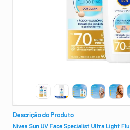
9
º
teste gravidez
10
º
esmalte
Descrição do Produto
Nivea Sun UV Face Specialist Ultra Light Flu