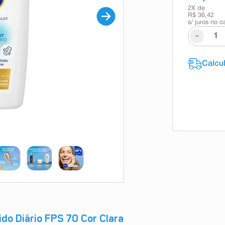
2
X de
R$ 36,42
s/ juros no c
-
ido Diário FPS 70 Cor Clara