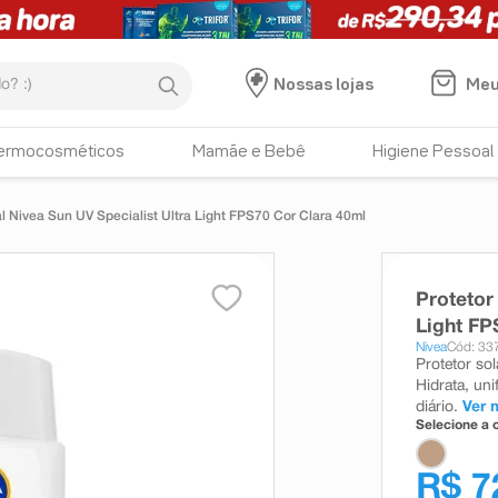
:)
Meu
Nossas lojas
ermocosméticos
Mamãe e Bebê
Higiene Pessoal
al Nivea Sun UV Specialist Ultra Light FPS70 Cor Clara 40ml
Protetor
Light FP
Nivea
Cód: 33
Protetor sol
Hidrata, un
diário.
Ver 
Selecione a c
R$ 7