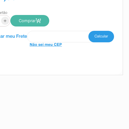
artão
+
Comprar
Não sei meu CEP