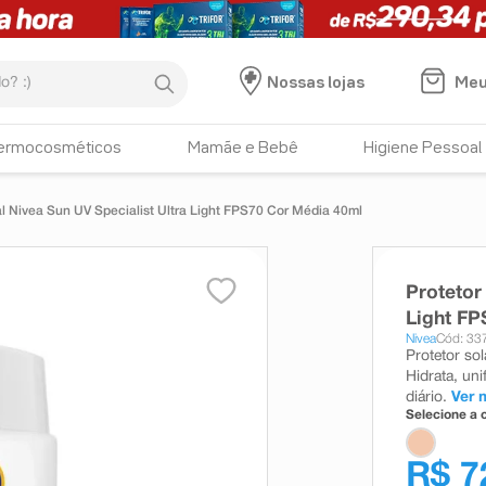
:)
Meu
Nossas lojas
ermocosméticos
Mamãe e Bebê
Higiene Pessoal
al Nivea Sun UV Specialist Ultra Light FPS70 Cor Média 40ml
Protetor
Light FP
Nivea
Cód: 33
Protetor sol
Hidrata, un
diário.
Ver 
Selecione a c
R$ 7