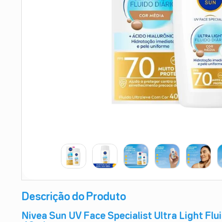
9
º
teste gravidez
10
º
esmalte
Descrição do Produto
Nivea Sun UV Face Specialist Ultra Light Flu