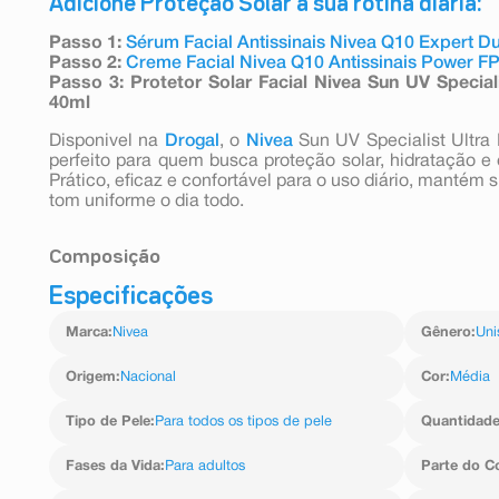
Adicione Proteção Solar à sua rotina diária:
Passo 1:
Sérum Facial Antissinais Nivea Q10 Expert D
Passo 2:
Creme Facial Nivea Q10 Antissinais Power F
Passo 3: Protetor Solar Facial Nivea Sun UV Specia
40ml
Disponivel na
Drogal
, o
Nivea
Sun UV Specialist Ultra 
perfeito para quem busca proteção solar, hidratação e
Prático, eficaz e confortável para o uso diário, mantém
tom uniforme o dia todo.
Composição
Especificações
Aqua (água), Alcohol Denat. (álcool etílico denaturado)
Marca
:
Nivea
Gênero
:
Uni
Butyl Methoxydibenzoylmethane (avobenzona), Ethylhexyl 
Ethylhexyloxyphenol Methoxyphenyl Triazine (bis-etilhe
Dibutyl Adipate (adipato de dibutila), Dipropylene 
Origem
:
Nacional
Cor
:
Média
dipropileno glicol), Phenylbenzimidazole Sulfonic Acid (
Butylene Glycol Dicaprylate/Dicaprate (dicaprilato/dica
Tipo de Pele
:
Para todos os tipos de pele
Quantidad
(glicerol), Polyglyceryl-6 Stearate (estearato de poligli
(dimetil sililato sílica), Silica (sílica), Diethylam
Fases da Vida
:
Para adultos
Parte do C
(benzoato de dietilamino hidroxibenzoilhexila ), C
Glycyrrhiza Inflata Root Extract (extrato de raiz 