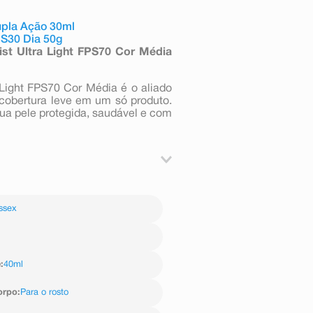
upla Ação 30ml
PS30 Dia 50g
list Ultra Light FPS70 Cor Média
Light FPS70 Cor Média é o aliado
 cobertura leve em um só produto.
 sua pele protegida, saudável e com
, CI 77891 (corante branco 77891),
ssex
Triazone (etilhexil triazona), Bis-
xiloxifenol metoxifenil triazina),
Glycol Dibenzoate (dibenzoato de
ácido fenilbenzimidazol sulfônico),
prato de butilenoglicol), Glycerin
e
:
40ml
cerila-6), Silica Dimethyl Silylate
ino Hydroxybenzoyl Hexyl Benzoate
orpo
:
Para o rosto
I 77492 (corante amarelo 77492),
de alcaçuz chines), Arginine HCL