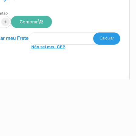
artão
+
Comprar
Não sei meu CEP