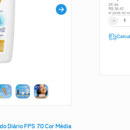
2
X de
R$ 36,42
s/ juros no c
-
ido Diário FPS 70 Cor Média