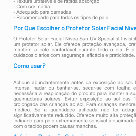
- Textura ultraleve e de rápida absorção
- Com cor média
- Adequado para camadas
- Recomendado para todos os tipos de pele.
Por Que Escolher o Protetor Solar Facial Niv
O Protetor Solar Facial Nivea Sun UV Specialist Invisi
um protetor solar. Ele oferece proteção avançada, pr
mantém a pele confortável durante todo o dia. É a
cuidados diários com segurança, eficácia e praticidade.
Como usar?
Aplique abundantemente antes da exposição ao sol. 
intensa, nadar ou banhar-se, secar-se com toalha 
necessária a reaplicação do produto para manter a sua
queimaduras solares. Evitar exposição ao sol das 
prolongada das crianças ao sol. Para crianças menore
médico. Se a quantidade aplicada não for adequ
significativamente reduzido. Oferece muito alta proteç
indicado para pele extremamente sensível à queimadura 
com o tecido podem causar manchas.