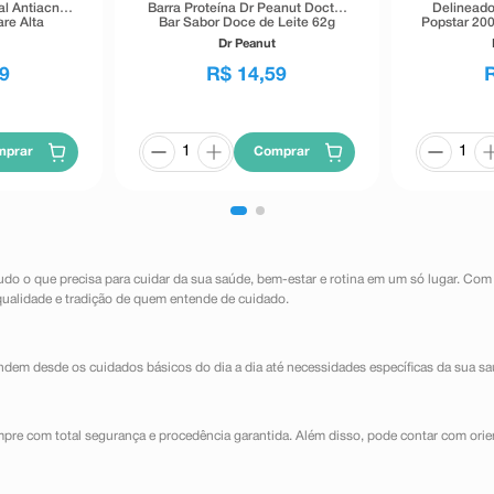
al Antiacne
Barra Proteína Dr Peanut Doctor
Delineado
re Alta
Bar Sabor Doce de Leite 62g
Popstar 200
40g
Dr Peanut
9
R$
14
,
59
mprar
Comprar
udo o que precisa para cuidar da sua saúde, bem-estar e rotina em um só lugar. Com
qualidade e tradição de quem entende de cuidado.
dem desde os cuidados básicos do dia a dia até necessidades específicas da sua sa
mpre com total segurança e procedência garantida. Além disso, pode contar com orie