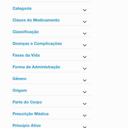
9
º
esmalte
Medicamentos
Categoria
10
º
absorvente
Antidiabético
Classe do Medicamento
Antidiabéticos
Classificação
Tarja vermelha
Doenças e Complicações
Para diabetes
Fases da Vida
Para adultos
Forma de Administração
Uso oral
Gênero
Unissex
Origem
Nacional
Parte do Corpo
Para o sistema circulatório
Prescrição Médica
Sim
Princípio Ativo