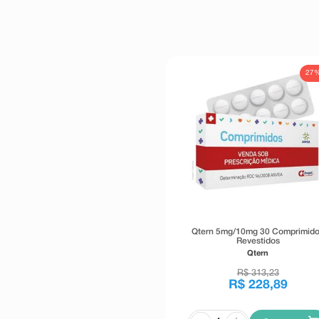
27
Qtern 5mg/10mg 30 Comprimid
Revestidos
Qtern
R$
313
,
23
R$
228
,
89