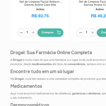
Gel de Limpeza Facial Antiacne
Gel de Limpeza Faci
Darrow Actine Care Alta
Darrow Actine Ca
Tolerância 400g
Tolerância 1
Actine
Actine
R$
93
,
75
R$
49
,
2
Comprar
Co
Drogal: Sua Farmácia Online Completa
A
Drogal
é muito mais do que uma farmácia: é o lugar onde você encontra t
produtos, desde
medicamentos
até itens de
conveniência
, sempre com a 
Encontre tudo em um só lugar
Na
Drogal
, você tem acesso a uma variedade completa de produtos que aten
Medicamentos
Aqui você encontra medicamentos de referência,
genéricos
e
similares
, se
o seu tratamento.
Dermocosméticos