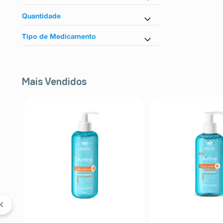
Dapagliflozina
Quantidade
Saxagliptina
30 Comprimidos
Tipo de Medicamento
Referência
Mais Vendidos