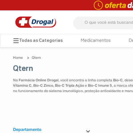
O que você está buscando? 
TERMOS MAIS BUSCADOS
Medicamentos
D
1
º
fralda
Qtern
2
º
pampers confort sec max
Qtern
3
º
dipirona
Na
Farmácia Online Drogal
, você encontra a linha completa
Bio-C
, dese
4
º
lenço umedecido
Vitamina C
,
Bio-C Zinco
,
Bio-C Tripla Ação
e
Bio-C Imune 5
, a marca of
no funcionamento do sistema imunológico, proteção antioxidante e man
5
º
tadalafila
6
º
minoxidil
7
º
desodorante
8
º
teste gravidez
Departamento