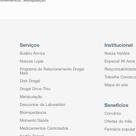
onveniência
|
Manipulação
Serviços
Institucional
Bulário Anvisa
Nossa história
Nossas Lojas
Especial 90 Anos
Programa de Relacionamento Drogal
Responsabilidad
Mais
Trabalhe Conosco
Disk Drogal
Mapa do site
Drogal Drive-Thru
Manipulação
Descontos de Laboratório
Benefícios
Bioimpedância
Convênio
Momento Saúde
Ofertas do mês
Medicamentos Controlados
Farmácia popular