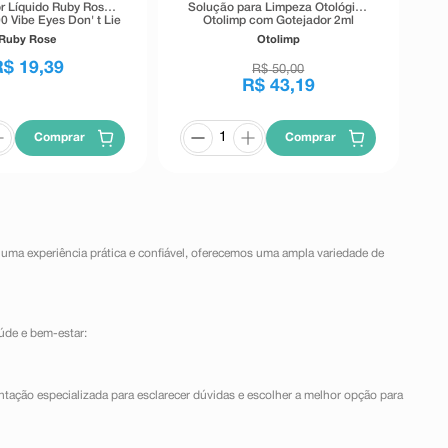
r Líquido Ruby Rose
Solução para Limpeza Otológica
0 Vibe Eyes Don' t Lie
Otolimp com Gotejador 2ml
Preto 5,5g
Ruby Rose
Otolimp
R$
19
,
39
R$
50
,
00
R$
43
,
19
Comprar
Comprar
 uma experiência prática e confiável, oferecemos uma ampla variedade de
úde e bem-estar:
ntação especializada para esclarecer dúvidas e escolher a melhor opção para