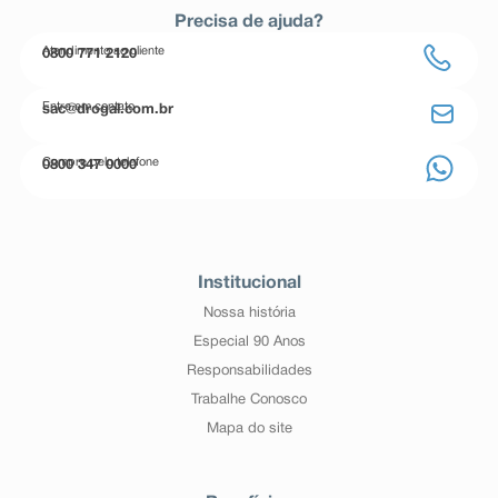
Precisa de ajuda?
Atendimento ao cliente
0800 771 2120
Entre em contato
sac@drogal.com.br
Compre pelo telefone
0800 347 0000
Institucional
Nossa história
Especial 90 Anos
Responsabilidades
Trabalhe Conosco
Mapa do site