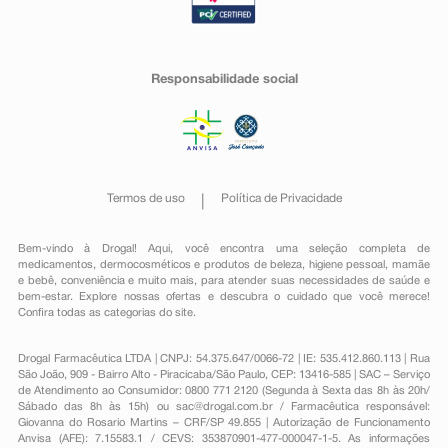
Responsabilidade social
Termos de uso
Política de Privacidade
Bem-vindo à Drogal! Aqui, você encontra uma seleção completa de
medicamentos
,
dermocosméticos e produtos de beleza
,
higiene pessoal
,
mamãe
e bebê
,
conveniência
e muito mais, para atender suas necessidades de saúde e
bem-estar. Explore nossas ofertas e descubra o cuidado que você merece!
Confira todas as categorias do site.
Drogal Farmacêutica LTDA | CNPJ: 54.375.647/0066-72 | IE: 535.412.860.113 | Rua
São João, 909 - Bairro Alto - Piracicaba/São Paulo, CEP: 13416-585 | SAC – Serviço
de Atendimento ao Consumidor: 0800 771 2120 (Segunda à Sexta das 8h às 20h/
Sábado das 8h às 15h) ou
sac@drogal.com.br
/ Farmacêutica responsável:
Giovanna do Rosario Martins – CRF/SP 49.855 | Autorização de Funcionamento
Anvisa (AFE): 7.15583.1 / CEVS: 353870901-477-000047-1-5. As informações