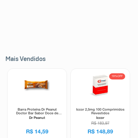
Mais Vendidos
19%
OFF
Barra Proteína Dr Peanut
Iccor 2,5mg 100 Comprimidos
Doctor Bar Sabor Doce de
Revestidos
Leite 62g
Dr Peanut
Iccor
R$
183
,
97
R$
14
,
59
R$
148
,
89