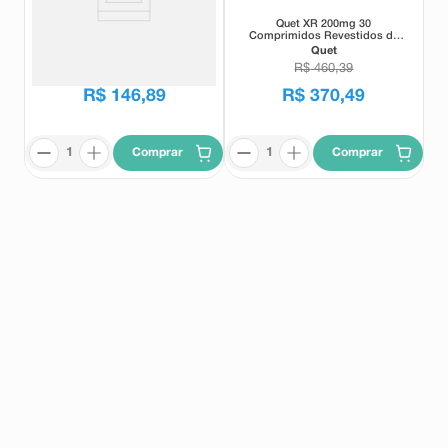
Quet XR 50mg 30 Comprimidos
Quet XR 200mg 30
Comprimidos Revestidos de
Liberação Prolongada
Quet
Quet
R$
184
,
89
R$
460
,
39
R$
146
,
89
R$
370
,
49
Comprar
Comprar