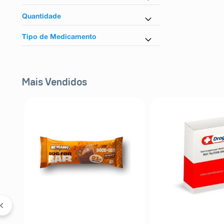
Minoxidil
Quantidade
50ml
Tipo de Medicamento
Outros
Mais Vendidos
 &
5%