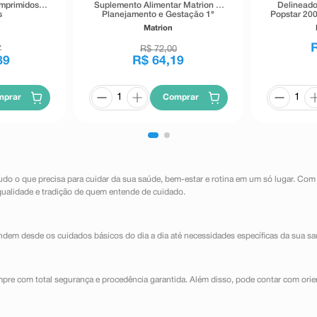
omprimidos
Suplemento Alimentar Matrion D
Delineado
s
Planejamento e Gestação 1°
Popstar 200
Trimestre 30 Comprimidos
Matrion
Revestidos
7
R$
72
,
00
89
R$
64
,
19
mprar
Comprar
udo o que precisa para cuidar da sua saúde, bem-estar e rotina em um só lugar. Com
qualidade e tradição de quem entende de cuidado.
dem desde os cuidados básicos do dia a dia até necessidades específicas da sua sa
mpre com total segurança e procedência garantida. Além disso, pode contar com orie