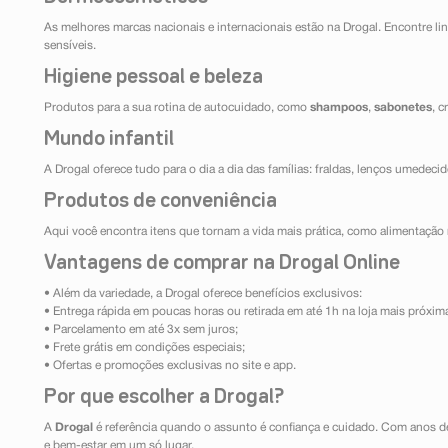
As melhores marcas nacionais e internacionais estão na Drogal. Encontre lin
sensíveis.
Higiene pessoal e beleza
Produtos para a sua rotina de autocuidado, como
shampoos
,
sabonetes
, 
Mundo infantil
A Drogal oferece tudo para o dia a dia das famílias: fraldas, lenços umedeci
Produtos de conveniência
Aqui você encontra itens que tornam a vida mais prática, como alimentação r
Vantagens de comprar na Drogal Online
• Além da variedade, a Drogal oferece benefícios exclusivos:
• Entrega rápida em poucas horas ou retirada em até 1h na loja mais próxim
• Parcelamento em até 3x sem juros;
• Frete grátis em condições especiais;
• Ofertas e promoções exclusivas no site e app.
Por que escolher a Drogal?
A
Drogal
é referência quando o assunto é confiança e cuidado. Com anos d
e bem-estar em um só lugar.