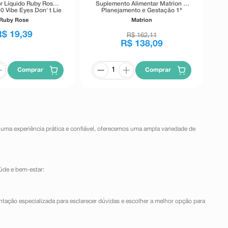
r Líquido Ruby Rose
Suplemento Alimentar Matrion D
0 Vibe Eyes Don' t Lie
Planejamento e Gestação 1°
Preto 5,5g
Trimestre 90 Comprimidos
Ruby Rose
Matrion
Revestidos
R$
19
,
39
R$
162
,
11
R$
138
,
09
Comprar
Comprar
 uma experiência prática e confiável, oferecemos uma ampla variedade de
úde e bem-estar:
ntação especializada para esclarecer dúvidas e escolher a melhor opção para