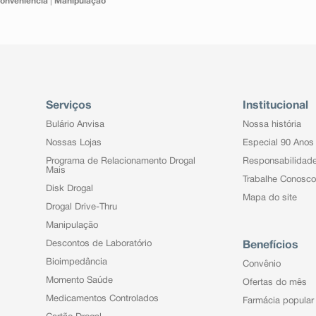
onveniência
|
Manipulação
Serviços
Institucional
Bulário Anvisa
Nossa história
Nossas Lojas
Especial 90 Anos
Programa de Relacionamento Drogal
Responsabilidad
Mais
Trabalhe Conosco
Disk Drogal
Mapa do site
Drogal Drive-Thru
Manipulação
Descontos de Laboratório
Benefícios
Bioimpedância
Convênio
Momento Saúde
Ofertas do mês
Medicamentos Controlados
Farmácia popular