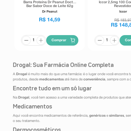
Barra Proteína Dr Peanut Doctor
Iccor 2,5mg 100 C
Bar Sabor Doce de Leite 62g
Revestido
Dr Peanut
Iccor
R$
14
,
59
R$
183
,
9
R$
148
,
Comprar
Co
Drogal: Sua Farmácia Online Completa
A
Drogal
é muito mais do que uma farmácia: é o lugar onde você encontra t
produtos, desde
medicamentos
até itens de
conveniência
, sempre com a 
Encontre tudo em um só lugar
Na
Drogal
, você tem acesso a uma variedade completa de produtos que aten
Medicamentos
Aqui você encontra medicamentos de referência,
genéricos
e
similares
, se
o seu tratamento.
Dermocosméticos