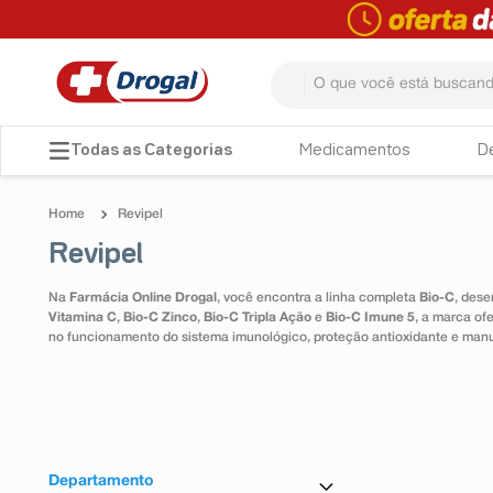
O que você está buscando? 
TERMOS MAIS BUSCADOS
Medicamentos
D
1
º
fralda
Revipel
2
º
pampers confort sec max
Revipel
3
º
dipirona
Na
Farmácia Online Drogal
, você encontra a linha completa
Bio-C
, dese
4
º
lenço umedecido
Vitamina C
,
Bio-C Zinco
,
Bio-C Tripla Ação
e
Bio-C Imune 5
, a marca of
no funcionamento do sistema imunológico, proteção antioxidante e man
5
º
tadalafila
6
º
minoxidil
7
º
desodorante
8
º
absorvente
Departamento