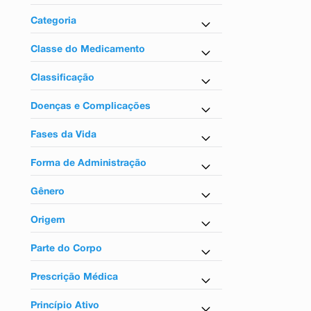
9
º
teste gravidez
Medicamentos
Categoria
10
º
esmalte
Antiqueda
Classe do Medicamento
Antiqueda
Classificação
Tarja vermelha
Doenças e Complicações
Para calvície
Fases da Vida
Para adultos
Forma de Administração
Uso tópico
Gênero
Masculino
Origem
Nacional
Parte do Corpo
Para o couro cabeludo
Prescrição Médica
Sim
Princípio Ativo