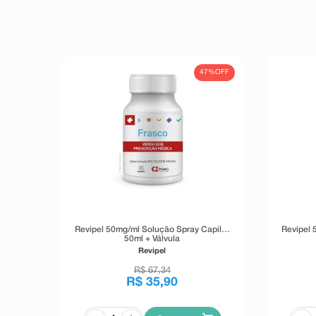
47%
OFF
Revipel 50mg/ml Solução Spray Capilar
Revipel 
50ml + Válvula
Revipel
R$
67
,
34
R$
35
,
90