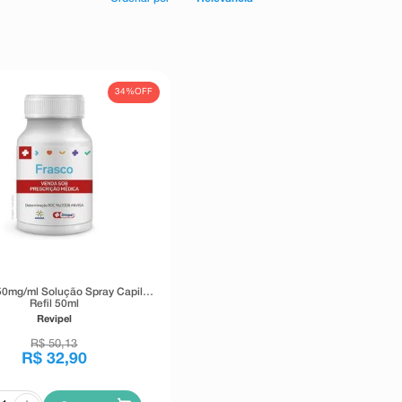
34%
OFF
50mg/ml Solução Spray Capilar
Refil 50ml
Revipel
R$
50
,
13
R$
32
,
90