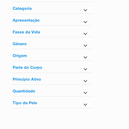
9
º
teste gravidez
Higiene Pessoal
Categoria
10
º
esmalte
Sabonete em Barra
Apresentação
Em barra
Fases da Vida
Para adulto e infantil
Gênero
Unissex
Origem
Nacional
Parte do Corpo
Para o corpo
Princípio Ativo
Iodopovidona
Quantidade
100g
Tipo de Pele
50g
Para todos os tipos de pele