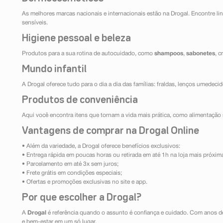
As melhores marcas nacionais e internacionais estão na Drogal. Encontre lin
sensíveis.
Higiene pessoal e beleza
Produtos para a sua rotina de autocuidado, como
shampoos
,
sabonetes
, 
Mundo infantil
A Drogal oferece tudo para o dia a dia das famílias: fraldas, lenços umedeci
Produtos de conveniência
Aqui você encontra itens que tornam a vida mais prática, como alimentação r
Vantagens de comprar na Drogal Online
• Além da variedade, a Drogal oferece benefícios exclusivos:
• Entrega rápida em poucas horas ou retirada em até 1h na loja mais próxim
• Parcelamento em até 3x sem juros;
• Frete grátis em condições especiais;
• Ofertas e promoções exclusivas no site e app.
Por que escolher a Drogal?
A
Drogal
é referência quando o assunto é confiança e cuidado. Com anos d
e bem-estar em um só lugar.