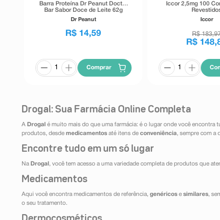
Barra Proteína Dr Peanut Doctor
Iccor 2,5mg 100 C
Bar Sabor Doce de Leite 62g
Revestido
Dr Peanut
Iccor
R$
14
,
59
R$
183
,
9
R$
148
,
Comprar
Co
Drogal: Sua Farmácia Online Completa
A
Drogal
é muito mais do que uma farmácia: é o lugar onde você encontra t
produtos, desde
medicamentos
até itens de
conveniência
, sempre com a 
Encontre tudo em um só lugar
Na
Drogal
, você tem acesso a uma variedade completa de produtos que aten
Medicamentos
Aqui você encontra medicamentos de referência,
genéricos
e
similares
, se
o seu tratamento.
Dermocosméticos