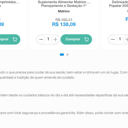
omprimidos
Suplemento Alimentar Matrion D
Delineado
s
Planejamento e Gestação 1°
Popstar 200
Trimestre 90 Comprimidos
Matrion
Revestidos
7
R$
162
,
11
89
R$
138
,
09
mprar
Comprar
udo o que precisa para cuidar da sua saúde, bem-estar e rotina em um só lugar. Com
qualidade e tradição de quem entende de cuidado.
dem desde os cuidados básicos do dia a dia até necessidades específicas da sua sa
mpre com total segurança e procedência garantida. Além disso, pode contar com orie