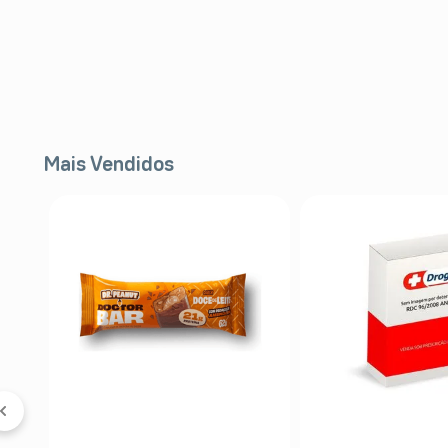
Mais Vendidos
 &
5%