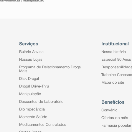
onveniência
|
Manipulação
Serviços
Institucional
Bulário Anvisa
Nossa história
Nossas Lojas
Especial 90 Anos
Programa de Relacionamento Drogal
Responsabilidad
Mais
Trabalhe Conosco
Disk Drogal
Mapa do site
Drogal Drive-Thru
Manipulação
Descontos de Laboratório
Benefícios
Bioimpedância
Convênio
Momento Saúde
Ofertas do mês
Medicamentos Controlados
Farmácia popular