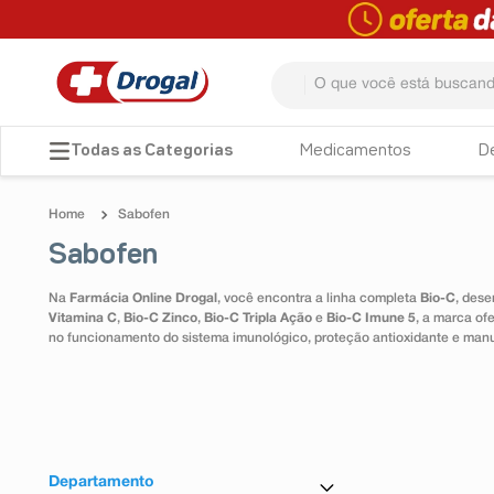
O que você está buscando? 
TERMOS MAIS BUSCADOS
Medicamentos
D
1
º
fralda
Sabofen
2
º
pampers confort sec max
Sabofen
3
º
dipirona
Na
Farmácia Online Drogal
, você encontra a linha completa
Bio-C
, dese
4
º
lenço umedecido
Vitamina C
,
Bio-C Zinco
,
Bio-C Tripla Ação
e
Bio-C Imune 5
, a marca of
no funcionamento do sistema imunológico, proteção antioxidante e man
5
º
tadalafila
6
º
minoxidil
7
º
desodorante
8
º
absorvente
Departamento