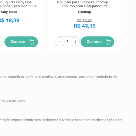
r Líquido Ruby Rose
Solução para Limpeza Otológica
0 Vibe Eyes Don' t Lie
Otolimp com Gotejador 2ml
Preto 5,5g
Ruby Rose
Otolimp
R$
19
,
39
R$
50
,
00
R$
43
,
19
Comprar
Comprar
 uma experiência prática e confiável, oferecemos uma ampla variedade de
úde e bem-estar:
ntação especializada para esclarecer dúvidas e escolher a melhor opção para