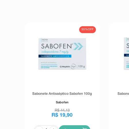
55%
OFF
Sabonete Antisséptico Sabofen 100g
Sabone
Sabofen
R$
44
,
13
R$
19
,
90