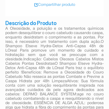
Compartilhar produto
Descrição do Produto
A Oleosidade, a poluição e os tratamentos químicos
podem desequilibrar o couro cabeludo causando caspa,
enquanto desidratam o comprimento e as pontas. Por
isso, é necessário um tratamento com dupla ação.O
Shampoo Elseve Hydra-Detox Anti-Capsa 48h de
LOreal Paris promove um momento de cuidado e
hidratação sem que você se preocupe com a
olesidade.Indicação: Cabelos Oleosos Cabelos Mistos
Cabelos Pontas DesidratasO Shampoo Elseve Hydra-
Detox Anti-Capsa 48h de LOreal Paris traz o equilíbrio
perfeito !Benefícios: Remove a Oleosidade do Couro
Cabeludo Não resseca as pontas Combate e Previne a
Caspa Hidrata por 48h LimpezaAtivos: Sua fórmula
conta com uma solução reequilibrante inspirada nos
avançados cuidados da pele agora dedicados aos
cabelos: DERMO BALANCE SYSTEM:age no couro
cabeludo combatendo a caspa e reequilibrando o nível
de oleosidade. ESSÊNCIA DE ALGA AZUL: poderosa
alga que hidrata a fibra do comprimento às pontas para