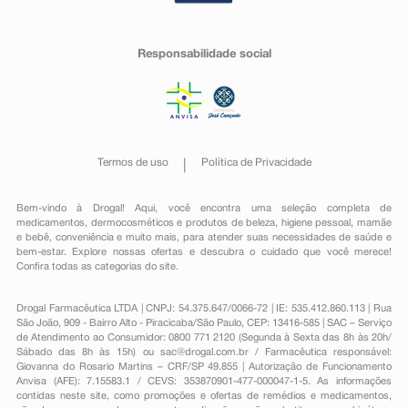
Responsabilidade social
Termos de uso
Política de Privacidade
Bem-vindo à Drogal! Aqui, você encontra uma seleção completa de
medicamentos
,
dermocosméticos e produtos de beleza
,
higiene pessoal
,
mamãe
e bebê
,
conveniência
e muito mais, para atender suas necessidades de saúde e
bem-estar. Explore nossas ofertas e descubra o cuidado que você merece!
Confira todas as categorias do site.
Drogal Farmacêutica LTDA | CNPJ: 54.375.647/0066-72 | IE: 535.412.860.113 | Rua
São João, 909 - Bairro Alto - Piracicaba/São Paulo, CEP: 13416-585 | SAC – Serviço
de Atendimento ao Consumidor: 0800 771 2120 (Segunda à Sexta das 8h às 20h/
Sábado das 8h às 15h) ou
sac@drogal.com.br
/ Farmacêutica responsável:
Giovanna do Rosario Martins – CRF/SP 49.855 | Autorização de Funcionamento
Anvisa (AFE): 7.15583.1 / CEVS: 353870901-477-000047-1-5. As informações
contidas neste site, como promoções e ofertas de remédios e medicamentos,