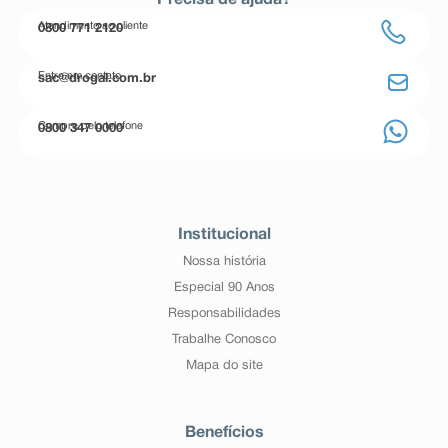
Precisa de ajuda?
Atendimento ao cliente
0800 771 2120
Entre em contato
sac@drogal.com.br
Compre pelo telefone
0800 347 0000
Institucional
Nossa história
Especial 90 Anos
Responsabilidades
Trabalhe Conosco
Mapa do site
Benefícios