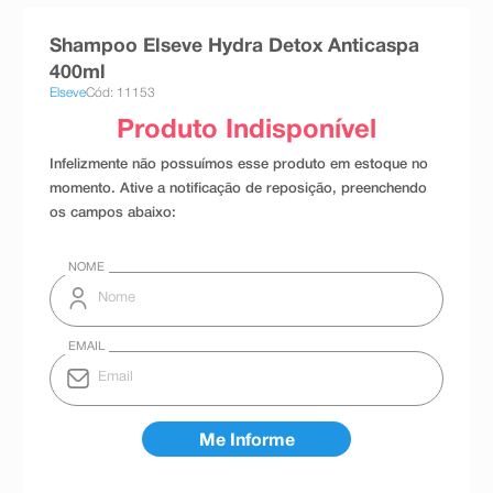
8
º
absorvente
Shampoo Elseve Hydra Detox Anticaspa
9
º
teste gravidez
400ml
Elseve
Cód: 11153
10
º
esmalte