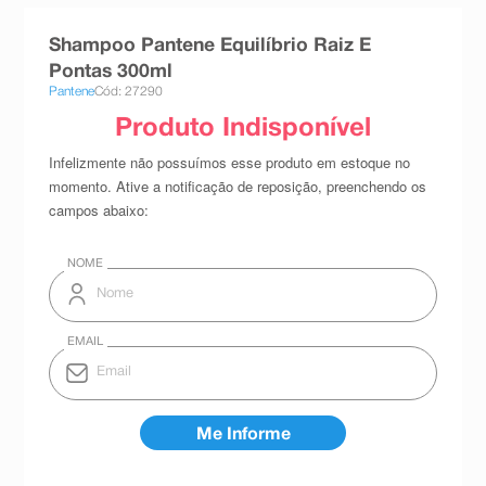
8
º
absorvente
Shampoo Pantene Equilíbrio Raiz E
9
º
teste gravidez
Pontas 300ml
Pantene
Cód: 27290
10
º
esmalte