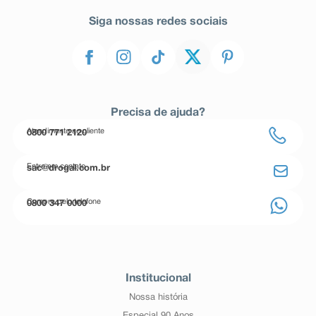
Siga nossas redes sociais
Precisa de ajuda?
Atendimento ao cliente
0800 771 2120
Entre em contato
sac@drogal.com.br
Compre pelo telefone
0800 347 0000
Institucional
Nossa história