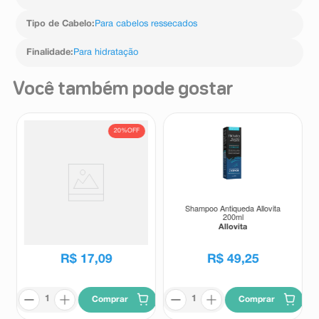
Tipo de Cabelo
:
Para cabelos ressecados
Finalidade
:
Para hidratação
Você também pode gostar
20%
OFF
Shampoo Matizador Lightner
Shampoo Antiqueda Allovita
Cless Blond Effect 300ml
200ml
Lightner
Allovita
R$
21
,
39
R$
17
,
09
R$
49
,
25
Comprar
Comprar