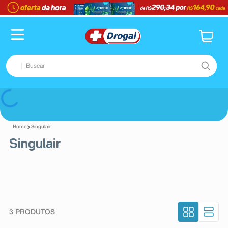
Buscar
TERMOS MAIS BUSCADOS
Voltar
1
º
fralda
Singulair
2
º
pampers confort sec max
Singulair
3
º
dipirona
4
º
lenço umedecido
5
º
tadalafila
6
º
minoxidil
3
PRODUTOS
7
º
desodorante