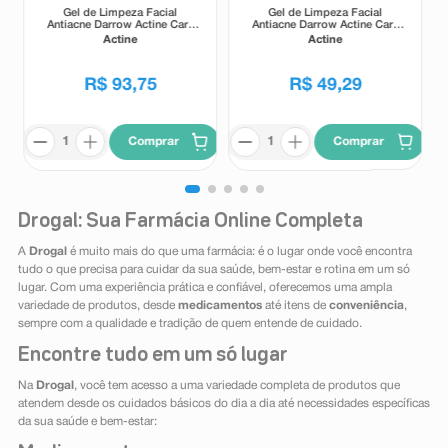
Gel de Limpeza Facial
Gel de Limpeza Facial
Antiacne Darrow Actine Care
Antiacne Darrow Actine Care
Alta Tolerância 400g
Alta Tolerância 140g
Actine
Actine
R$
93
,
75
R$
49
,
29
Comprar
Comprar
Drogal: Sua Farmácia Online Completa
A
Drogal
é muito mais do que uma farmácia: é o lugar onde você encontra
tudo o que precisa para cuidar da sua saúde, bem-estar e rotina em um só
lugar. Com uma experiência prática e confiável, oferecemos uma ampla
variedade de produtos, desde
medicamentos
até itens de
conveniência
,
sempre com a qualidade e tradição de quem entende de cuidado.
Encontre tudo em um só lugar
Na
Drogal
, você tem acesso a uma variedade completa de produtos que
atendem desde os cuidados básicos do dia a dia até necessidades específicas
da sua saúde e bem-estar: