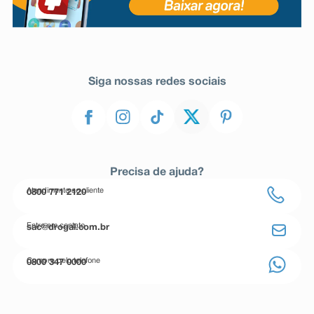
Siga nossas redes sociais
Precisa de ajuda?
Atendimento ao cliente
0800 771 2120
Entre em contato
sac@drogal.com.br
Compre pelo telefone
0800 347 0000