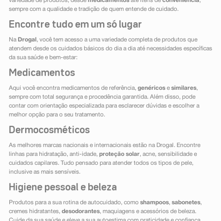
variedade de produtos, desde
medicamentos
até itens de
conveniência
,
sempre com a qualidade e tradição de quem entende de cuidado.
Encontre tudo em um só lugar
Na
Drogal
, você tem acesso a uma variedade completa de produtos que
atendem desde os cuidados básicos do dia a dia até necessidades específicas
da sua saúde e bem-estar:
Medicamentos
Aqui você encontra medicamentos de referência,
genéricos
e
similares
,
sempre com total segurança e procedência garantida. Além disso, pode
contar com orientação especializada para esclarecer dúvidas e escolher a
melhor opção para o seu tratamento.
Dermocosméticos
As melhores marcas nacionais e internacionais estão na Drogal. Encontre
linhas para hidratação, anti-idade,
proteção solar
, acne, sensibilidade e
cuidados capilares. Tudo pensado para atender todos os tipos de pele,
inclusive as mais sensíveis.
Higiene pessoal e beleza
Produtos para a sua rotina de autocuidado, como
shampoos
,
sabonetes
,
cremes hidratantes,
desodorantes
, maquiagens e acessórios de beleza.
Cuide da sua saúde e eleve a sua autoestima com praticidade e confiança.