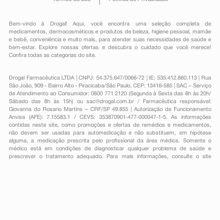
Bem-vindo à Drogal! Aqui, você encontra uma seleção completa de
medicamentos
,
dermocosméticos e produtos de beleza
,
higiene pessoal
,
mamãe
e bebê
,
conveniência
e muito mais, para atender suas necessidades de saúde e
bem-estar. Explore nossas ofertas e descubra o cuidado que você merece!
Confira todas as categorias do site.
Drogal Farmacêutica LTDA | CNPJ: 54.375.647/0066-72 | IE: 535.412.860.113 | Rua
São João, 909 - Bairro Alto - Piracicaba/São Paulo, CEP: 13416-585 | SAC – Serviço
de Atendimento ao Consumidor: 0800 771 2120 (Segunda à Sexta das 8h às 20h/
Sábado das 8h às 15h) ou
sac@drogal.com.br
/ Farmacêutica responsável:
Giovanna do Rosario Martins – CRF/SP 49.855 | Autorização de Funcionamento
Anvisa (AFE): 7.15583.1 / CEVS: 353870901-477-000047-1-5. As informações
contidas neste site, como promoções e ofertas de remédios e medicamentos,
não devem ser usadas para automedicação e não substituem, em hipótese
alguma, a medicação prescrita pelo profissional da área médica. Somente o
médico está em condições de diagnosticar qualquer problema de saúde e
prescrever o tratamento adequado. Para mais informações, consulte o site
Anvisa. As fotos contidas em nosso site são meramente ilustrativas. Promoções e
preços são válidos apenas para compras on-line, caso haja disponibilidade e
estão sujeitos a alterações no decorrer do dia. Todos os direitos reservados.
Powered by