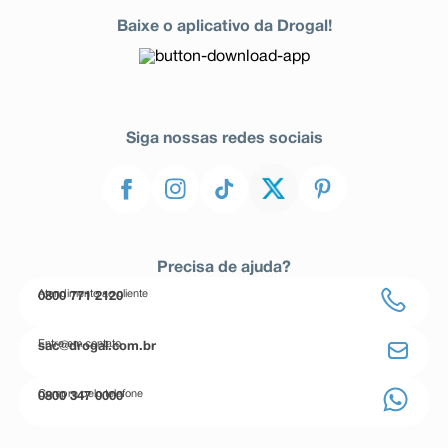
Baixe o aplicativo da Drogal!
Siga nossas redes sociais
Precisa de ajuda?
Atendimento ao cliente
0800 771 2120
Entre em contato
sac@drogal.com.br
Compre pelo telefone
0800 347 0000