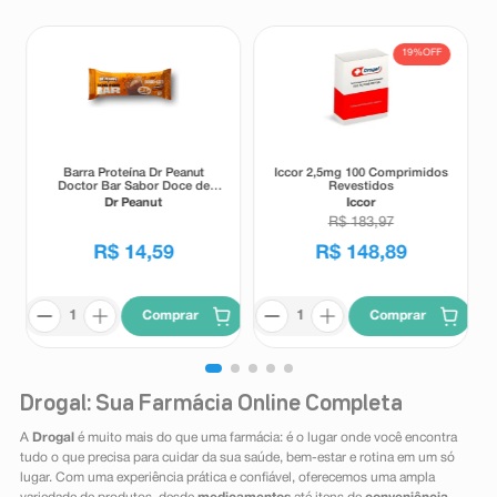
19%
OFF
Barra Proteína Dr Peanut
Iccor 2,5mg 100 Comprimidos
Doctor Bar Sabor Doce de
Revestidos
Leite 62g
Dr Peanut
Iccor
R$
183
,
97
R$
14
,
59
R$
148
,
89
Comprar
Comprar
Drogal: Sua Farmácia Online Completa
A
Drogal
é muito mais do que uma farmácia: é o lugar onde você encontra
tudo o que precisa para cuidar da sua saúde, bem-estar e rotina em um só
lugar. Com uma experiência prática e confiável, oferecemos uma ampla