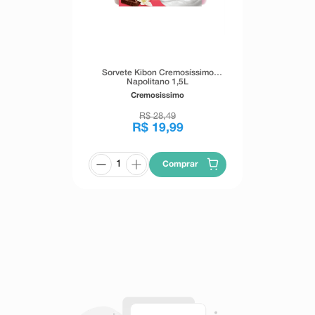
Sorvete Kibon Cremosíssimo
Napolitano 1,5L
Cremosissimo
R$
28
,
49
R$
19
,
99
Comprar