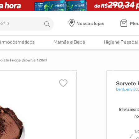
:)
Meu
Nossas lojas
ermocosméticos
Mamãe e Bebê
Higiene Pessoal
colate Fudge Brownie 120ml
Sorvete 
Ben&Jerry's
C