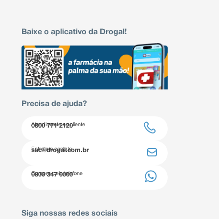
Baixe o aplicativo da Drogal!
Precisa de ajuda?
Atendimento ao cliente
0800 771 2120
Entre em contato
sac@drogal.com.br
Compre pelo telefone
0800 347 0000
Siga nossas redes sociais