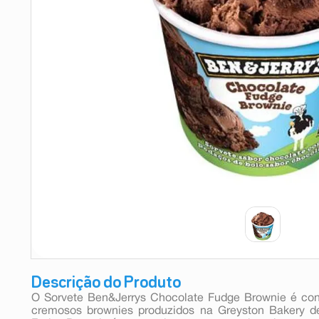
9
º
absorvente
10
º
shampoo
Descrição do Produto
O Sorvete Ben&Jerrys Chocolate Fudge Brownie é co
cremosos brownies produzidos na Greyston Bakery d