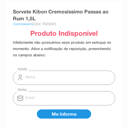
8
º
absorvente
Sorvete Kibon Cremosíssimo Passas ao
9
º
teste gravidez
Rum 1,5L
Cremosissimo
Cód: 7620025
10
º
esmalte