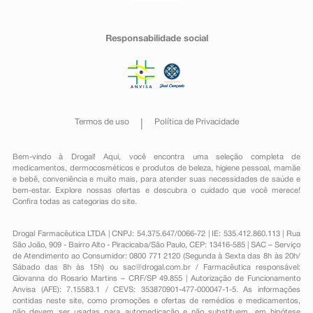
Responsabilidade social
Termos de uso
Política de Privacidade
Bem-vindo à Drogal! Aqui, você encontra uma seleção completa de
medicamentos
,
dermocosméticos e produtos de beleza
,
higiene pessoal
,
mamãe
e bebê
,
conveniência
e muito mais, para atender suas necessidades de saúde e
bem-estar. Explore nossas ofertas e descubra o cuidado que você merece!
Confira todas as categorias do site.
Drogal Farmacêutica LTDA | CNPJ: 54.375.647/0066-72 | IE: 535.412.860.113 | Rua
São João, 909 - Bairro Alto - Piracicaba/São Paulo, CEP: 13416-585 | SAC – Serviço
de Atendimento ao Consumidor: 0800 771 2120 (Segunda à Sexta das 8h às 20h/
Sábado das 8h às 15h) ou
sac@drogal.com.br
/ Farmacêutica responsável:
Giovanna do Rosario Martins – CRF/SP 49.855 | Autorização de Funcionamento
Anvisa (AFE): 7.15583.1 / CEVS: 353870901-477-000047-1-5. As informações
contidas neste site, como promoções e ofertas de remédios e medicamentos,
não devem ser usadas para automedicação e não substituem, em hipótese