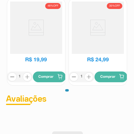
48%
OFF
35%
OFF
Sorvete Kibon Blast
Sorvete Kibon Cremosíssimo
Ovomaltine Pote 800ml
4 em 1 2L
Ovomaltine
Cremosissimo
R$
38
,
49
R$
38
,
49
R$
19
,
99
R$
24
,
99
Comprar
Comprar
Avaliações