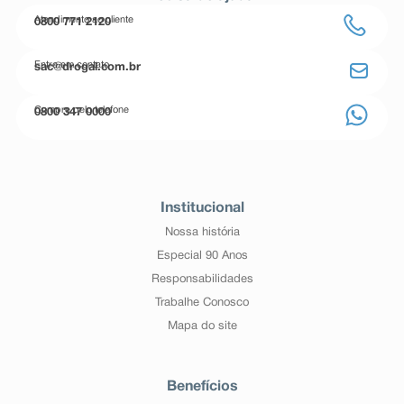
Atendimento ao cliente
0800 771 2120
Entre em contato
sac@drogal.com.br
Compre pelo telefone
0800 347 0000
Institucional
Nossa história
Especial 90 Anos
Responsabilidades
Trabalhe Conosco
Mapa do site
Benefícios