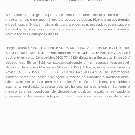
Bem-vindo à Drogal! Aqui, você encontra uma seleção completa de
medicamentos
,
dermocosméticos e produtos de beleza
,
higiene pessoal
,
mamãe
e bebê
,
conveniência
e muito mais, para atender suas necessidades de saúde e
bem-estar. Explore nossas ofertas e descubra o cuidado que você merece!
Confira todas as categorias do site.
Drogal Farmacêutica LTDA | CNPJ: 54.375.647/0066-72 | IE: 535.412.860.113 | Rua
São João, 909 - Bairro Alto - Piracicaba/São Paulo, CEP: 13416-585 | SAC – Serviço
de Atendimento ao Consumidor: 0800 771 2120 (Segunda à Sexta das 8h às 20h/
Sábado das 8h às 15h) ou
sac@drogal.com.br
/ Farmacêutica responsável:
Giovanna do Rosario Martins – CRF/SP 49.855 | Autorização de Funcionamento
Anvisa (AFE): 7.15583.1 / CEVS: 353870901-477-000047-1-5. As informações
contidas neste site, como promoções e ofertas de remédios e medicamentos,
não devem ser usadas para automedicação e não substituem, em hipótese
alguma, a medicação prescrita pelo profissional da área médica. Somente o
médico está em condições de diagnosticar qualquer problema de saúde e
prescrever o tratamento adequado. Para mais informações, consulte o site
Anvisa. As fotos contidas em nosso site são meramente ilustrativas. Promoções e
preços são válidos apenas para compras on-line, caso haja disponibilidade e
estão sujeitos a alterações no decorrer do dia. Todos os direitos reservados.
Powered by