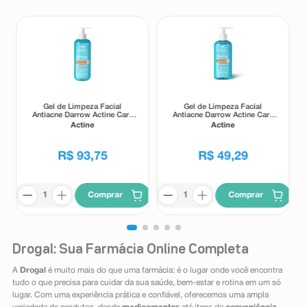
Gel de Limpeza Facial
Gel de Limpeza Facial
Antiacne Darrow Actine Care
Antiacne Darrow Actine Care
Alta Tolerância 400g
Alta Tolerância 140g
Actine
Actine
R$
93
,
75
R$
49
,
29
Comprar
Comprar
Drogal: Sua Farmácia Online Completa
A
Drogal
é muito mais do que uma farmácia: é o lugar onde você encontra
tudo o que precisa para cuidar da sua saúde, bem-estar e rotina em um só
lugar. Com uma experiência prática e confiável, oferecemos uma ampla