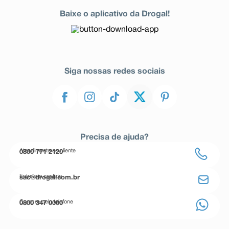
Baixe o aplicativo da Drogal!
Siga nossas redes sociais
Precisa de ajuda?
Atendimento ao cliente
0800 771 2120
Entre em contato
sac@drogal.com.br
Compre pelo telefone
0800 347 0000