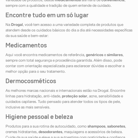
variedade de produtos, desde
medicamentos
até itens de
conveniência
,
sempre com a qualidade e tradição de quem entende de cuidado.
Encontre tudo em um só lugar
Na
Drogal
, você tem acesso a uma variedade completa de produtos que
atendem desde os cuidados básicos do dia a dia até necessidades específicas
da sua saúde e bem-estar:
Medicamentos
Aqui você encontra medicamentos de referência,
genéricos
e
similares
,
sempre com total segurança e procedência garantida. Além disso, pode
contar com orientação especializada para esclarecer dúvidas e escolher a
melhor opção para o seu tratamento.
Dermocosméticos
As melhores marcas nacionais e internacionais estão na Drogal. Encontre
linhas para hidratação, anti-idade,
proteção solar
, acne, sensibilidade e
cuidados capilares. Tudo pensado para atender todos os tipos de pele,
inclusive as mais sensíveis.
Higiene pessoal e beleza
Produtos para a sua rotina de autocuidado, como
shampoos
,
sabonetes
,
cremes hidratantes,
desodorantes
, maquiagens e acessórios de beleza.
Cuide da sua saúde e eleve a sua autoestima com praticidade e confiança.