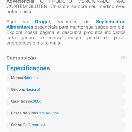
Advertência:
O PRODUTO MENCIONADO NÃO
CONTÉM GLÚTEN. Consulte sempre seu médico e/ou
nutricionista.
Aqui na
Drogal
, reunimos os
Suplementos
Alimentares
essenciais para manter sua saúde em dia!
Explore nossa página e descubra produtos indicados
para ganho de massa magra, perda de peso,
energéticos e muito mais.
Composição
Especificações
1. Bauer, J Et al Evidence-Based Recommendations for
Optimal Dietary Protein Intake in Older People: A
Marca
:
Nutridrink
Position Paper From the PROT-AGE Study Group.
JAMDA 14 (2013). 2. Cruz-Jentoft AJ, Sayer AA.
Sarcopenia. Lancet 2019 ; Jun 29; 393(10191): 2636-
Origem
:
Nacional
2646. 3. Paddon, J et al. Dietary recommendations and
the prevention of sarcopenia: Protein, amino acid
Quantidade
:
380g
metabolism and therapy. Curr Nutr Metab Care 2009 12
1 86 90 4. Diretriz Braspen dev Terapia Nutricional no
Fases da Vida
:
Para adultos
Envelhecimento BRASPENJ 2019 34 (Supl 3) 2-58. 5.
Vannucchi H, Rocha MM, Takeuchi PL. Funções
Sabor
:
Café com leite
Plenamente Reconhecidas de Nutrientes - Vitamina C /
ILSI Brasil, 2018. 6. Giudici KV, Peters BSE, Martini LA.