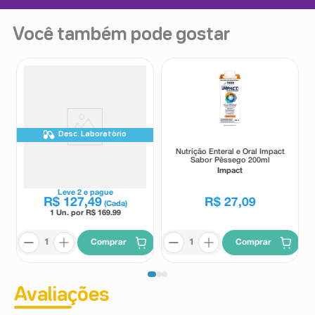
Você também pode gostar
Desc. Laboratório
Suplemento Alimentar
Nutrição Enteral e Oral Impact
Nutridrink Protein Sem Sabor
Sabor Pêssego 200ml
700g
Nutridrink
Impact
Leve
2
e pague
R$
127
,
49
R$
27
,
09
(Cada)
1 Un. por R$
169.99
Comprar
Comprar
Avaliações