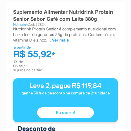
8
º
teste gravidez
Suplemento Alimentar Nutridrink Protein
9
º
absorvente
Senior Sabor Café com Leite 380g
Nutridrink
Cód: 33834
10
º
shampoo
Nutridrink Protein Senior é complemento nutricional com
baixo teor de gorduras 25g de proteínas. Contém cálcio,
vitamina D e zinco,...
Ver mais
a partir de
R$ 55,92
*
1
X de
R$ 55,92
s/ juros no cartão
Leve
2
, pague
R$
119,84
ganhe
50
% de desconto na compra da
2
º unidade
Eu quero!
Desconto de