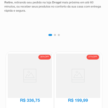
Retire
, retirando seu pedido na loja
Drogal
mais próxima em até 60
8
º
teste gravidez
minutos, ou receber seus produtos no conforto da sua casa com entrega
rápida e segura.
9
º
esmalte
10
º
absorvente
30%
OFF
27%
OFF
Suplemento Proteíco Equaliv
Suplemento Proteico Body
Body Strong Protein Sabor
Protein Sabor Cacau 600g
Cacau 550g
Equaliv
Equaliv
R$
478
,
35
R$
275
,
69
R$
336
,
75
R$
199
,
99