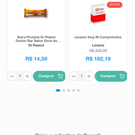
19%
OFF
Barra Proteína Dr Peanut
Levamz 5mg 90 Comprimidos
Doctor Bar Sabor Doce de
Leite 62g
Dr Peanut
Levamz
R$
225
,
00
R$
14
,
59
R$
182
,
19
Comprar
Comprar