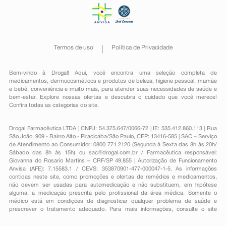
Termos de uso
Política de Privacidade
Bem-vindo à Drogal! Aqui, você encontra uma seleção completa de
medicamentos
,
dermocosméticos e produtos de beleza
,
higiene pessoal
,
mamãe
e bebê
,
conveniência
e muito mais, para atender suas necessidades de saúde e
bem-estar. Explore nossas ofertas e descubra o cuidado que você merece!
Confira todas as categorias do site.
Drogal Farmacêutica LTDA | CNPJ: 54.375.647/0066-72 | IE: 535.412.860.113 | Rua
São João, 909 - Bairro Alto - Piracicaba/São Paulo, CEP: 13416-585 | SAC – Serviço
de Atendimento ao Consumidor: 0800 771 2120 (Segunda à Sexta das 8h às 20h/
Sábado das 8h às 15h) ou
sac@drogal.com.br
/ Farmacêutica responsável:
Giovanna do Rosario Martins – CRF/SP 49.855 | Autorização de Funcionamento
Anvisa (AFE): 7.15583.1 / CEVS: 353870901-477-000047-1-5. As informações
contidas neste site, como promoções e ofertas de remédios e medicamentos,
não devem ser usadas para automedicação e não substituem, em hipótese
alguma, a medicação prescrita pelo profissional da área médica. Somente o
médico está em condições de diagnosticar qualquer problema de saúde e
prescrever o tratamento adequado. Para mais informações, consulte o site
Anvisa. As fotos contidas em nosso site são meramente ilustrativas. Promoções e
preços são válidos apenas para compras on-line, caso haja disponibilidade e