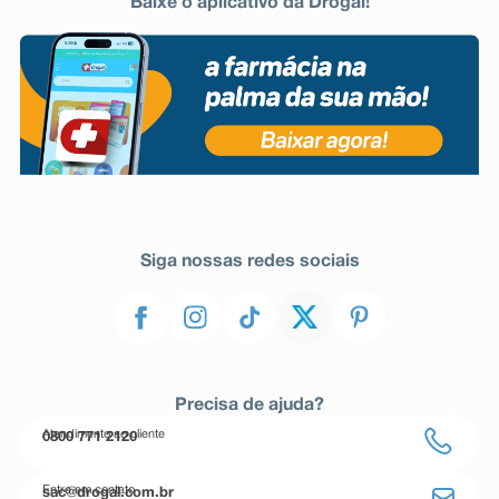
Baixe o aplicativo da Drogal!
Siga nossas redes sociais
Precisa de ajuda?
Atendimento ao cliente
0800 771 2120
Entre em contato
sac@drogal.com.br