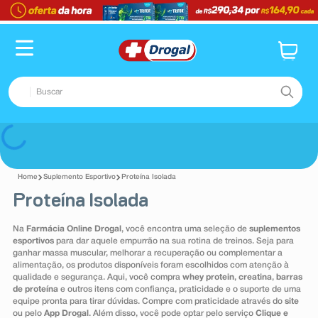
TERMOS MAIS BUSCADOS
1
º
fralda
2
º
pampers confort sec max
Buscar
3
º
dipirona
4
º
lenço umedecido
TERMOS MAIS BUSCADOS
Voltar
5
º
tadalafila
1
º
fralda
6
º
minoxidil
Suplemento Esportivo
Proteína Isolada
2
º
pampers confort sec max
Proteína Isolada
7
º
desodorante
3
º
dipirona
8
º
teste gravidez
Na
Farmácia Online Drogal
, você encontra uma seleção de
suplementos
4
º
lenço umedecido
esportivos
para dar aquele empurrão na sua rotina de treinos. Seja para
9
º
esmalte
ganhar massa muscular, melhorar a recuperação ou complementar a
5
º
tadalafila
alimentação, os produtos disponíveis foram escolhidos com atenção à
10
º
absorvente
qualidade e segurança. Aqui, você compra
whey protein
,
creatina
,
barras
6
º
minoxidil
de proteína
e outros itens com confiança, praticidade e o suporte de uma
equipe pronta para tirar dúvidas. Compre com praticidade através do
site
7
º
desodorante
ou pelo
App Drogal
. Além disso, você pode optar pelo serviço
Clique e