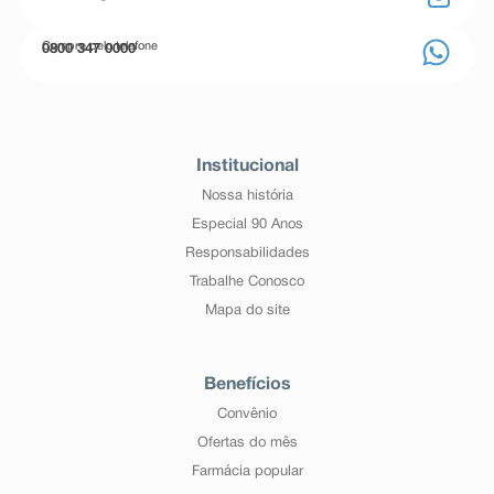
Compre pelo telefone
0800 347 0000
Institucional
Nossa história
Especial 90 Anos
Responsabilidades
Trabalhe Conosco
Mapa do site
Benefícios
Convênio
Ofertas do mês
Farmácia popular