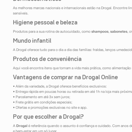
As melhores marcas nacionais e internacionais estão na Drogal. Encontre lin
sensíveis.
Higiene pessoal e beleza
Produtos para a sua rotina de autocuidado, como
shampoos
,
sabonetes
, 
Mundo infantil
A Drogal oferece tudo para o dia a dia das famílias: fraldas, lenços umedeci
Produtos de conveniência
Aqui você encontra itens que tornam a vida mais prática, como alimentação r
Vantagens de comprar na Drogal Online
• Além da variedade, a Drogal oferece benefícios exclusivos:
• Entrega rápida em poucas horas ou retirada em até 1h na loja mais próxim
• Parcelamento em até 3x sem juros;
• Frete grátis em condições especiais;
• Ofertas e promoções exclusivas no site e app.
Por que escolher a Drogal?
A
Drogal
é referência quando o assunto é confiança e cuidado. Com anos d
e bem-estar em um só lugar.