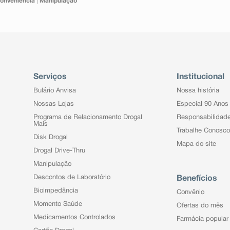
onveniência
|
Manipulação
Serviços
Institucional
Bulário Anvisa
Nossa história
Nossas Lojas
Especial 90 Anos
Programa de Relacionamento Drogal
Responsabilidad
Mais
Trabalhe Conosco
Disk Drogal
Mapa do site
Drogal Drive-Thru
Manipulação
Descontos de Laboratório
Benefícios
Bioimpedância
Convênio
Momento Saúde
Ofertas do mês
Medicamentos Controlados
Farmácia popular