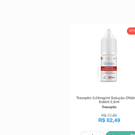
20
Travoptic 0,04mg/ml Solução Oftál
Estéril 2,5ml
Travoptic
R$
77
,
85
R$
62
,
49