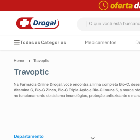
O que você está buscando? 
TERMOS MAIS BUSCADOS
Medicamentos
D
1
º
fralda
Travoptic
2
º
pampers confort sec max
Travoptic
3
º
dipirona
Na
Farmácia Online Drogal
, você encontra a linha completa
Bio-C
, dese
4
º
lenço umedecido
Vitamina C
,
Bio-C Zinco
,
Bio-C Tripla Ação
e
Bio-C Imune 5
, a marca of
no funcionamento do sistema imunológico, proteção antioxidante e man
5
º
tadalafila
6
º
desodorante
7
º
minoxidil
8
º
teste gravidez
Departamento