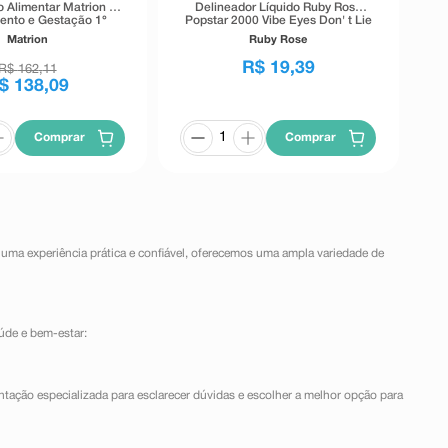
 Alimentar Matrion D
Delineador Líquido Ruby Rose
ento e Gestação 1°
Popstar 2000 Vibe Eyes Don' t Lie
re 90 Comprimidos
Preto 5,5g
Matrion
Ruby Rose
Revestidos
R$
19
,
39
R$
162
,
11
$
138
,
09
Comprar
Comprar
 uma experiência prática e confiável, oferecemos uma ampla variedade de
úde e bem-estar:
ntação especializada para esclarecer dúvidas e escolher a melhor opção para