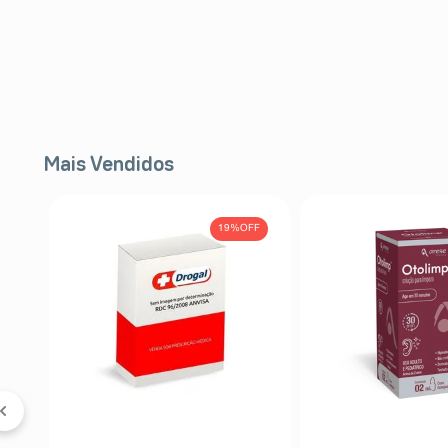
Mais Vendidos
19%
OFF
e-