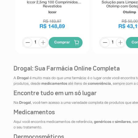
Iccor 2,5mg 100 Comprimidos
Solução para Limpez
Revestidos
Otolimp com Gotej
Iccor
Otolimp
R$
183
,
97
R$
50
,
00
R$
148
,
89
R$
43
,
1
Comprar
Co
Drogal: Sua Farmácia Online Completa
A
Drogal
é muito mais do que uma farmácia: é o lugar onde você encontra t
produtos, desde
medicamentos
até itens de
conveniência
, sempre com a 
Encontre tudo em um só lugar
Na
Drogal
, você tem acesso a uma variedade completa de produtos que aten
Medicamentos
Aqui você encontra medicamentos de referência,
genéricos
e
similares
, se
o seu tratamento.
Dermocosméticos