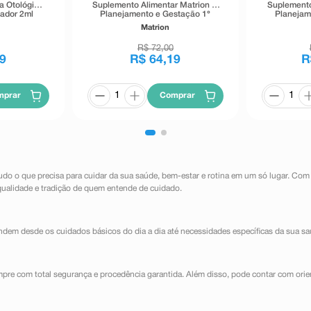
a Otológica
Suplemento Alimentar Matrion D
Suplemento
ador 2ml
Planejamento e Gestação 1°
Planejam
Trimestre 30 Comprimidos
Trimest
Matrion
Revestidos
R$
72
,
00
9
R$
64
,
19
R
mprar
Comprar
udo o que precisa para cuidar da sua saúde, bem-estar e rotina em um só lugar. Com
qualidade e tradição de quem entende de cuidado.
dem desde os cuidados básicos do dia a dia até necessidades específicas da sua sa
mpre com total segurança e procedência garantida. Além disso, pode contar com orie