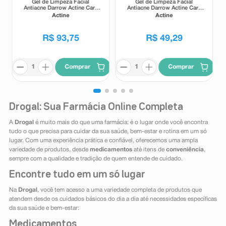
Gel de Limpeza Facial
Gel de Limpeza Facial
Antiacne Darrow Actine Care
Antiacne Darrow Actine Care
Alta Tolerância 400g
Alta Tolerância 140g
Actine
Actine
R$
93
,
75
R$
49
,
29
Comprar
Comprar
Drogal: Sua Farmácia Online Completa
A
Drogal
é muito mais do que uma farmácia: é o lugar onde você encontra
tudo o que precisa para cuidar da sua saúde, bem-estar e rotina em um só
lugar. Com uma experiência prática e confiável, oferecemos uma ampla
variedade de produtos, desde
medicamentos
até itens de
conveniência
,
sempre com a qualidade e tradição de quem entende de cuidado.
Encontre tudo em um só lugar
Na
Drogal
, você tem acesso a uma variedade completa de produtos que
atendem desde os cuidados básicos do dia a dia até necessidades específicas
da sua saúde e bem-estar:
Medicamentos