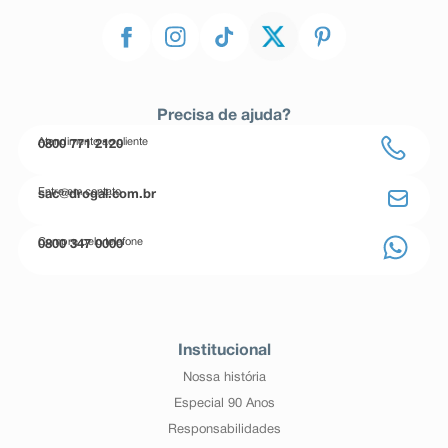
Precisa de ajuda?
Atendimento ao cliente
0800 771 2120
Entre em contato
sac@drogal.com.br
Compre pelo telefone
0800 347 0000
Institucional
Nossa história
Especial 90 Anos
Responsabilidades