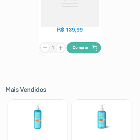
Suplemento Alimentar Trifor
Caps 60 Cápsulas
Trifor
R$
153
,
53
R$
139
,
99
Comprar
Mais Vendidos