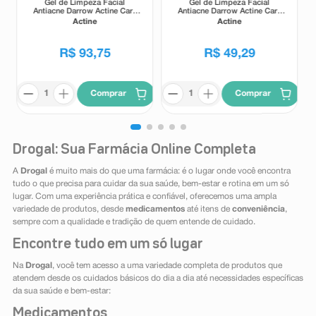
Gel de Limpeza Facial
Gel de Limpeza Facial
Antiacne Darrow Actine Care
Antiacne Darrow Actine Care
Alta Tolerância 400g
Alta Tolerância 140g
Actine
Actine
R$
93
,
75
R$
49
,
29
Comprar
Comprar
Drogal: Sua Farmácia Online Completa
A
Drogal
é muito mais do que uma farmácia: é o lugar onde você encontra
tudo o que precisa para cuidar da sua saúde, bem-estar e rotina em um só
lugar. Com uma experiência prática e confiável, oferecemos uma ampla
variedade de produtos, desde
medicamentos
até itens de
conveniência
,
sempre com a qualidade e tradição de quem entende de cuidado.
Encontre tudo em um só lugar
Na
Drogal
, você tem acesso a uma variedade completa de produtos que
atendem desde os cuidados básicos do dia a dia até necessidades específicas
da sua saúde e bem-estar:
Medicamentos