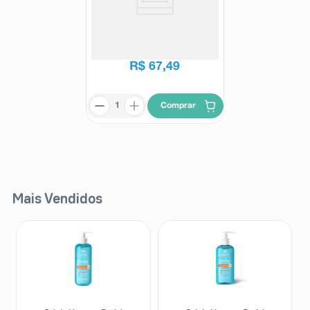
Utrogestan 200mg 14 Cápsulas
Gelatinosas Moles
Utrogestan
R$
83
,
24
R$
67
,
49
Comprar
Mais Vendidos