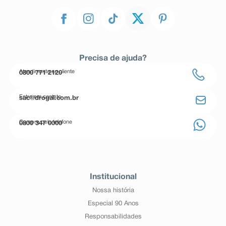
Precisa de ajuda?
Atendimento ao cliente
0800 771 2120
Entre em contato
sac@drogal.com.br
Compre pelo telefone
0800 347 0000
Institucional
Nossa história
Especial 90 Anos
Responsabilidades