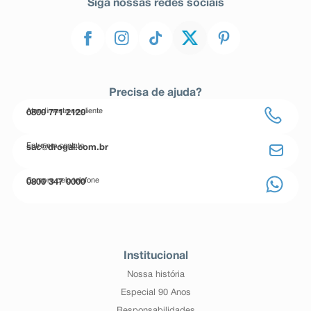
Siga nossas redes sociais
Precisa de ajuda?
Atendimento ao cliente
0800 771 2120
Entre em contato
sac@drogal.com.br
Compre pelo telefone
0800 347 0000
Institucional
Nossa história
Especial 90 Anos