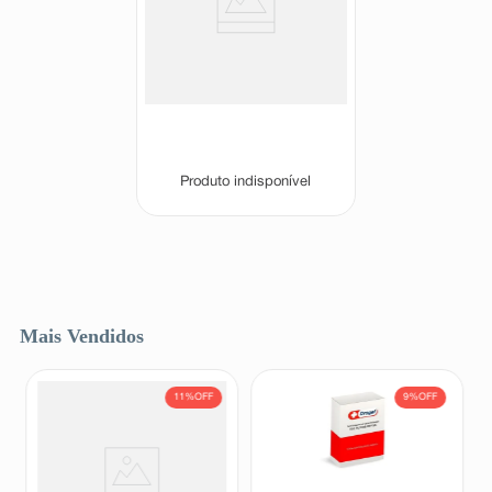
Venoxide 450mg + 50mg 30
Comprimidos Revestidos
Venoxide
Produto indisponível
Mais Vendidos
11%
OFF
9%
OFF