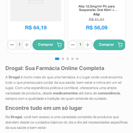
Suplemento Alimentar Matrion
Atip 12,5mg/ml Pó para
D Planejamento e Gestação 1°
Suspensão Oral 60ml +
Trimestre 30 Comprimidos
Seringa Dosadora
Matrion
Atip
Revestidos
R$
72
,
00
R$
61
,
64
R$
64
,
19
R$
56
,
09
Comprar
Comprar
Drogal: Sua Farmácia Online Completa
A
Drogal
é muito mais do que uma farmácia: é o lugar onde você encontra
tudo o que precisa para cuidar da sua saúde, bem-estar e rotina em um só
lugar. Com uma experiência prática e confiável, oferecemos uma ampla
variedade de produtos, desde
medicamentos
até itens de
conveniência
,
sempre com a qualidade e tradição de quem entende de cuidado.
Encontre tudo em um só lugar
Na
Drogal
, você tem acesso a uma variedade completa de produtos que
atendem desde os cuidados básicos do dia a dia até necessidades específicas
da sua saúde e bem-estar: