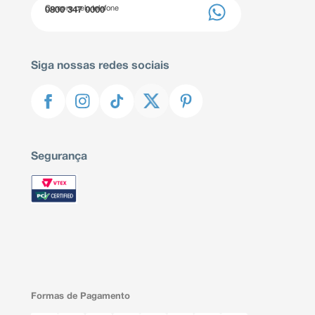
Compre pelo telefone
0800 347 0000
Siga nossas redes sociais
Segurança
Formas de Pagamento