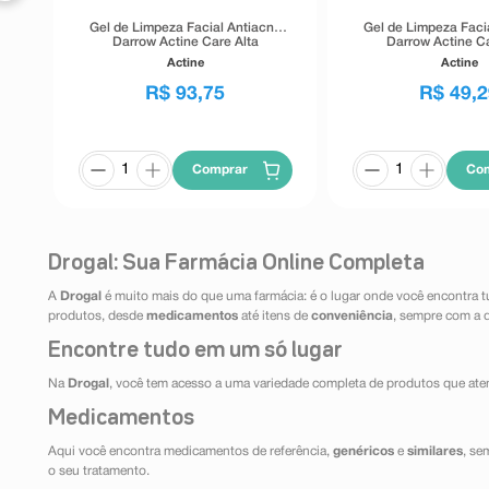
Gel de Limpeza Facial Antiacne
Gel de Limpeza Faci
Darrow Actine Care Alta
Darrow Actine Ca
Tolerância 400g
Tolerância 1
Actine
Actine
R$
93
,
75
R$
49
,
2
Comprar
Co
Drogal: Sua Farmácia Online Completa
A
Drogal
é muito mais do que uma farmácia: é o lugar onde você encontra t
produtos, desde
medicamentos
até itens de
conveniência
, sempre com a 
Encontre tudo em um só lugar
Na
Drogal
, você tem acesso a uma variedade completa de produtos que aten
Medicamentos
Aqui você encontra medicamentos de referência,
genéricos
e
similares
, se
o seu tratamento.