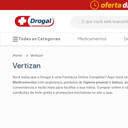
O que você está buscando? 
TERMOS MAIS BUSCADOS
Medicamentos
D
1
º
fralda
Vertizan
2
º
dipirona
Vertizan
3
º
lenço umedecido
Você sabia que a Drogal é uma Farmácia Online Completa? Aqui você enc
4
º
tadalafila
Medicamentos
com segurança, produtos de
higiene pessoal
e
beleza
, a
conveniência e muito mais para facilitar a sua rotina. Comprar online é
5
º
minoxidil
condições de frete grátis e promoções exclusivas no site e app.
6
º
desodorante
7
º
esmalte
8
º
teste gravidez