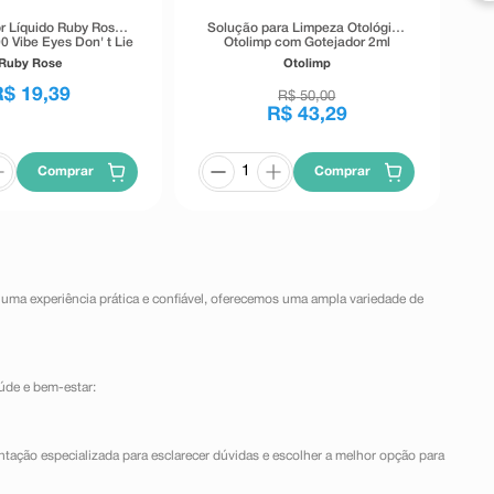
r Líquido Ruby Rose
Solução para Limpeza Otológica
0 Vibe Eyes Don' t Lie
Otolimp com Gotejador 2ml
Preto 5,5g
Ruby Rose
Otolimp
R$
19
,
39
R$
50
,
00
R$
43
,
29
Comprar
Comprar
 uma experiência prática e confiável, oferecemos uma ampla variedade de
úde e bem-estar:
ntação especializada para esclarecer dúvidas e escolher a melhor opção para