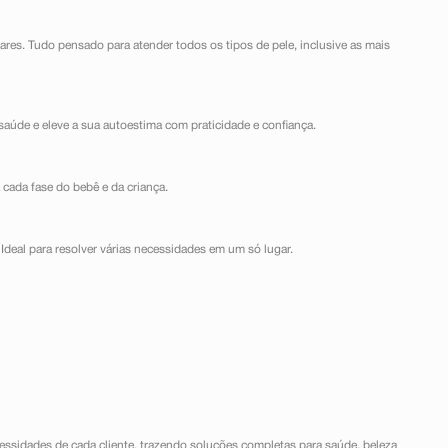
lares. Tudo pensado para atender todos os tipos de pele, inclusive as mais
saúde e eleve a sua autoestima com praticidade e confiança.
 cada fase do bebê e da criança.
Ideal para resolver várias necessidades em um só lugar.
ssidades de cada cliente, trazendo soluções completas para saúde, beleza