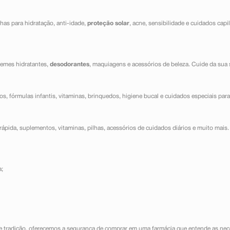
has para hidratação, anti-idade,
proteção solar
, acne, sensibilidade e cuidados capi
cremes hidratantes,
desodorantes
, maquiagens e acessórios de beleza. Cuide da sua 
dos, fórmulas infantis, vitaminas, brinquedos, higiene bucal e cuidados especiais para
ápida, suplementos, vitaminas, pilhas, acessórios de cuidados diários e muito mais. 
a;
e tradição, oferecemos a segurança de comprar em uma farmácia que entende as nece