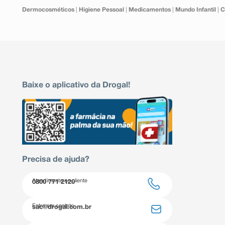
Dermocosméticos
|
Higiene Pessoal
|
Medicamentos
|
Mundo Infantil
|
C
Baixe o aplicativo da Drogal!
Precisa de ajuda?
Atendimento ao cliente
0800 771 2120
Entre em contato
sac@drogal.com.br