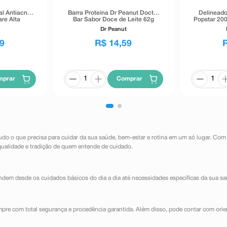
al Antiacne
Barra Proteína Dr Peanut Doctor
Delineado
re Alta
Bar Sabor Doce de Leite 62g
Popstar 200
40g
Dr Peanut
9
R$
14
,
59
mprar
Comprar
udo o que precisa para cuidar da sua saúde, bem-estar e rotina em um só lugar. Com
qualidade e tradição de quem entende de cuidado.
dem desde os cuidados básicos do dia a dia até necessidades específicas da sua sa
mpre com total segurança e procedência garantida. Além disso, pode contar com orie