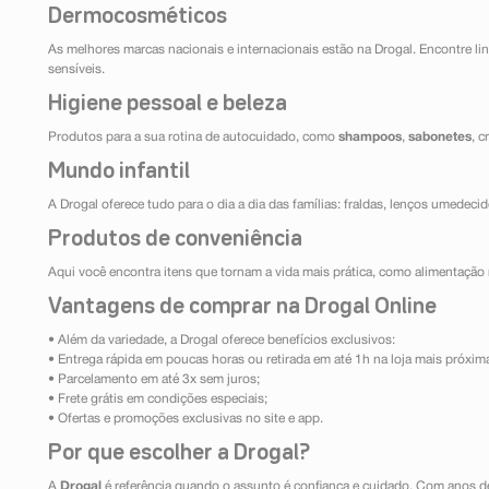
Dermocosméticos
As melhores marcas nacionais e internacionais estão na Drogal. Encontre lin
sensíveis.
Higiene pessoal e beleza
Produtos para a sua rotina de autocuidado, como
shampoos
,
sabonetes
, 
Mundo infantil
A Drogal oferece tudo para o dia a dia das famílias: fraldas, lenços umedeci
Produtos de conveniência
Aqui você encontra itens que tornam a vida mais prática, como alimentação r
Vantagens de comprar na Drogal Online
• Além da variedade, a Drogal oferece benefícios exclusivos:
• Entrega rápida em poucas horas ou retirada em até 1h na loja mais próxim
• Parcelamento em até 3x sem juros;
• Frete grátis em condições especiais;
• Ofertas e promoções exclusivas no site e app.
Por que escolher a Drogal?
A
Drogal
é referência quando o assunto é confiança e cuidado. Com anos d