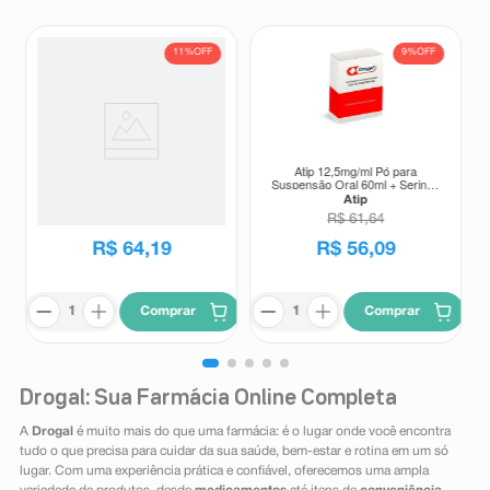
11%
OFF
9%
OFF
Suplemento Alimentar Matrion D
Atip 12,5mg/ml Pó para
Planejamento e Gestação 1°
Suspensão Oral 60ml + Seringa
Trimestre 30 Comprimidos
Dosadora
Matrion
Atip
Revestidos
R$
72
,
00
R$
61
,
64
R$
64
,
19
R$
56
,
09
Comprar
Comprar
Drogal: Sua Farmácia Online Completa
A
Drogal
é muito mais do que uma farmácia: é o lugar onde você encontra
tudo o que precisa para cuidar da sua saúde, bem-estar e rotina em um só
lugar. Com uma experiência prática e confiável, oferecemos uma ampla