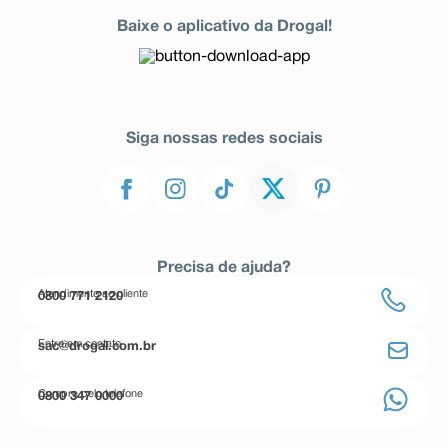
Baixe o aplicativo da Drogal!
Siga nossas redes sociais
Precisa de ajuda?
Atendimento ao cliente
0800 771 2120
Entre em contato
sac@drogal.com.br
Compre pelo telefone
0800 347 0000