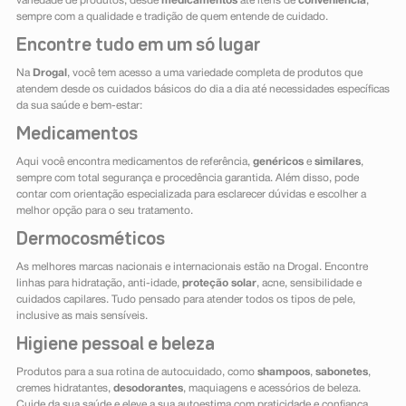
variedade de produtos, desde
medicamentos
até itens de
conveniência
,
sempre com a qualidade e tradição de quem entende de cuidado.
Encontre tudo em um só lugar
Na
Drogal
, você tem acesso a uma variedade completa de produtos que
atendem desde os cuidados básicos do dia a dia até necessidades específicas
da sua saúde e bem-estar:
Medicamentos
Aqui você encontra medicamentos de referência,
genéricos
e
similares
,
sempre com total segurança e procedência garantida. Além disso, pode
contar com orientação especializada para esclarecer dúvidas e escolher a
melhor opção para o seu tratamento.
Dermocosméticos
As melhores marcas nacionais e internacionais estão na Drogal. Encontre
linhas para hidratação, anti-idade,
proteção solar
, acne, sensibilidade e
cuidados capilares. Tudo pensado para atender todos os tipos de pele,
inclusive as mais sensíveis.
Higiene pessoal e beleza
Produtos para a sua rotina de autocuidado, como
shampoos
,
sabonetes
,
cremes hidratantes,
desodorantes
, maquiagens e acessórios de beleza.
Cuide da sua saúde e eleve a sua autoestima com praticidade e confiança.