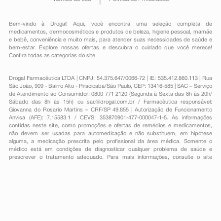
Bem-vindo à Drogal! Aqui, você encontra uma seleção completa de
medicamentos
,
dermocosméticos e produtos de beleza
,
higiene pessoal
,
mamãe
e bebê
,
conveniência
e muito mais, para atender suas necessidades de saúde e
bem-estar. Explore nossas ofertas e descubra o cuidado que você merece!
Confira todas as categorias do site.
Drogal Farmacêutica LTDA | CNPJ: 54.375.647/0066-72 | IE: 535.412.860.113 | Rua
São João, 909 - Bairro Alto - Piracicaba/São Paulo, CEP: 13416-585 | SAC – Serviço
de Atendimento ao Consumidor: 0800 771 2120 (Segunda à Sexta das 8h às 20h/
Sábado das 8h às 15h) ou
sac@drogal.com.br
/ Farmacêutica responsável:
Giovanna do Rosario Martins – CRF/SP 49.855 | Autorização de Funcionamento
Anvisa (AFE): 7.15583.1 / CEVS: 353870901-477-000047-1-5. As informações
contidas neste site, como promoções e ofertas de remédios e medicamentos,
não devem ser usadas para automedicação e não substituem, em hipótese
alguma, a medicação prescrita pelo profissional da área médica. Somente o
médico está em condições de diagnosticar qualquer problema de saúde e
prescrever o tratamento adequado. Para mais informações, consulte o site
Anvisa. As fotos contidas em nosso site são meramente ilustrativas. Promoções e
preços são válidos apenas para compras on-line, caso haja disponibilidade e
estão sujeitos a alterações no decorrer do dia. Todos os direitos reservados.
Powered by