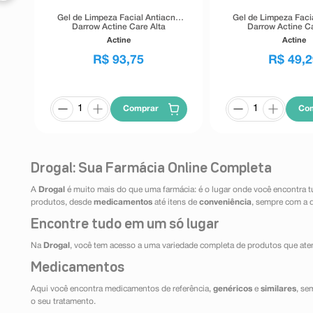
Gel de Limpeza Facial Antiacne
Gel de Limpeza Faci
Darrow Actine Care Alta
Darrow Actine Ca
Tolerância 400g
Tolerância 1
Actine
Actine
R$
93
,
75
R$
49
,
2
Comprar
Co
Drogal: Sua Farmácia Online Completa
A
Drogal
é muito mais do que uma farmácia: é o lugar onde você encontra t
produtos, desde
medicamentos
até itens de
conveniência
, sempre com a 
Encontre tudo em um só lugar
Na
Drogal
, você tem acesso a uma variedade completa de produtos que aten
Medicamentos
Aqui você encontra medicamentos de referência,
genéricos
e
similares
, se
o seu tratamento.