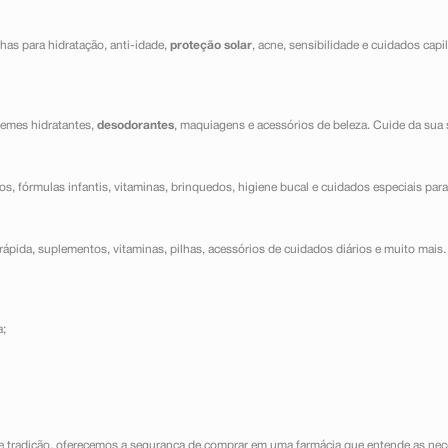
has para hidratação, anti-idade,
proteção solar
, acne, sensibilidade e cuidados capi
cremes hidratantes,
desodorantes
, maquiagens e acessórios de beleza. Cuide da sua 
dos, fórmulas infantis, vitaminas, brinquedos, higiene bucal e cuidados especiais para
ápida, suplementos, vitaminas, pilhas, acessórios de cuidados diários e muito mais. 
a;
e tradição, oferecemos a segurança de comprar em uma farmácia que entende as nece