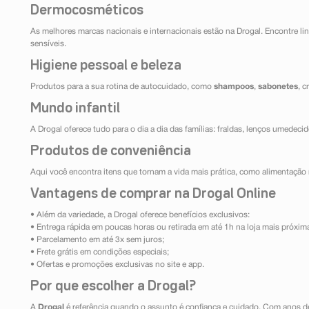
Dermocosméticos
As melhores marcas nacionais e internacionais estão na Drogal. Encontre lin
sensíveis.
Higiene pessoal e beleza
Produtos para a sua rotina de autocuidado, como
shampoos
,
sabonetes
, 
Mundo infantil
A Drogal oferece tudo para o dia a dia das famílias: fraldas, lenços umedeci
Produtos de conveniência
Aqui você encontra itens que tornam a vida mais prática, como alimentação r
Vantagens de comprar na Drogal Online
• Além da variedade, a Drogal oferece benefícios exclusivos:
• Entrega rápida em poucas horas ou retirada em até 1h na loja mais próxim
• Parcelamento em até 3x sem juros;
• Frete grátis em condições especiais;
• Ofertas e promoções exclusivas no site e app.
Por que escolher a Drogal?
A
Drogal
é referência quando o assunto é confiança e cuidado. Com anos d