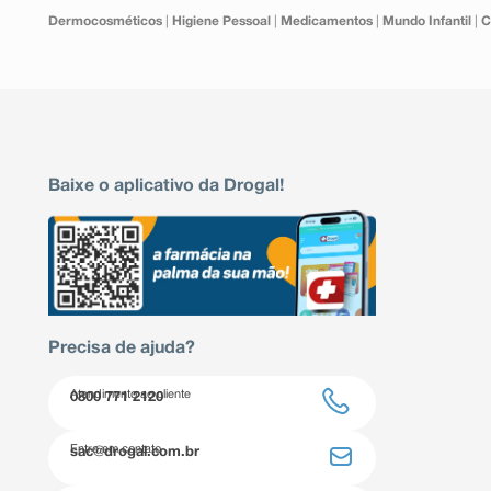
Dermocosméticos
|
Higiene Pessoal
|
Medicamentos
|
Mundo Infantil
|
C
Baixe o aplicativo da Drogal!
Precisa de ajuda?
Atendimento ao cliente
0800 771 2120
Entre em contato
sac@drogal.com.br