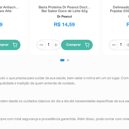
al Antiacne
Barra Proteína Dr Peanut Doctor
Delineado
re Alta
Bar Sabor Doce de Leite 62g
Popstar 200
40g
Dr Peanut
9
R$
14
,
59
mprar
Comprar
udo o que precisa para cuidar da sua saúde, bem-estar e rotina em um só lugar. Com
qualidade e tradição de quem entende de cuidado.
dem desde os cuidados básicos do dia a dia até necessidades específicas da sua sa
mpre com total segurança e procedência garantida. Além disso, pode contar com orie