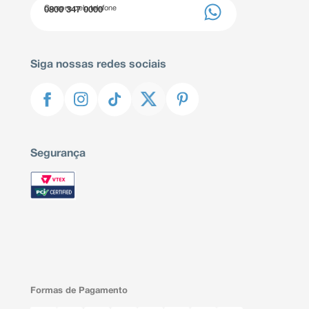
Compre pelo telefone
0800 347 0000
Siga nossas redes sociais
Segurança
Formas de Pagamento