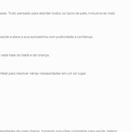
lares. Tudo pensado para atender todos os tipos de pele, inclusive as mais
saúde e eleve a sua autoestima com praticidade e confiança.
 cada fase do bebê e da criança.
Ideal para resolver várias necessidades em um só lugar.
ssidades de cada cliente, trazendo soluções completas para saúde, beleza