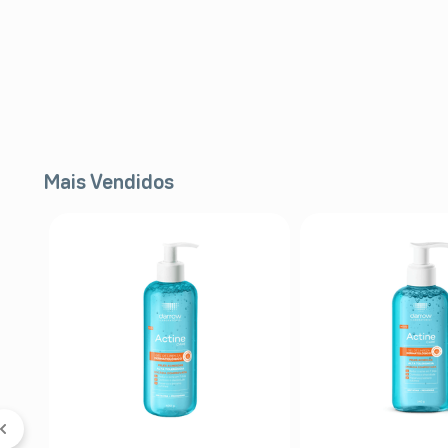
Mais Vendidos
FF
l
er