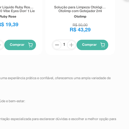
r Líquido Ruby Rose
Solução para Limpeza Otológica
0 Vibe Eyes Don' t Lie
Otolimp com Gotejador 2ml
Preto 5,5g
Ruby Rose
Otolimp
R$
19
,
39
R$
50
,
00
R$
43
,
29
Comprar
Comprar
 uma experiência prática e confiável, oferecemos uma ampla variedade de
úde e bem-estar:
ntação especializada para esclarecer dúvidas e escolher a melhor opção para