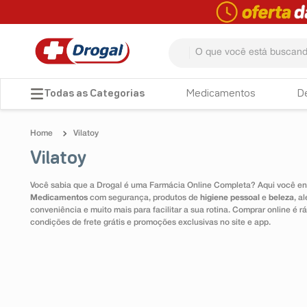
O que você está buscando? 
TERMOS MAIS BUSCADOS
Medicamentos
D
1
º
fralda
Vilatoy
2
º
dipirona
Vilatoy
3
º
lenço umedecido
Você sabia que a Drogal é uma Farmácia Online Completa? Aqui você enc
4
º
tadalafila
Medicamentos
com segurança, produtos de
higiene pessoal
e
beleza
, a
conveniência e muito mais para facilitar a sua rotina. Comprar online é
5
º
minoxidil
condições de frete grátis e promoções exclusivas no site e app.
6
º
desodorante
7
º
esmalte
8
º
teste gravidez