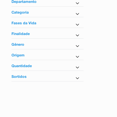
9
º
absorvente
Departamento
10
º
shampoo
Cuidados com a Pele
Categoria
Repelente
Fases da Vida
Infantil
Finalidade
Repelente
Gênero
Unissex
Origem
Nacional
Quantidade
1 Unidade
Sortidos
Sim