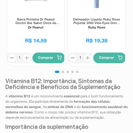
Barra Proteína Dr Peanut
Delineador Líquido Ruby Rose
Doctor Bar Sabor Doce de
Popstar 2000 Vibe Eyes Don' t
Leite 62g
Lie Preto 5,5g
Dr Peanut
Ruby Rose
R$
14
,
59
R$
19
,
39
Comprar
Comprar
Vitamina B12: Importância, Sintomas da
Deficiência e Benefícios da Suplementação
A
vitamina B12
é um micronutriente
essencial
para o bom funcionamento
do organismo. Ela participa diretamente da
formação das células
vermelhas do sangue
, da
síntese de DNA
e do
funcionamento saudável do
sistema nervoso
. Como o corpo não produz vitamina B12, sua obtenção
depende exclusivamente da alimentação ou da suplementação.
Importância da suplementação