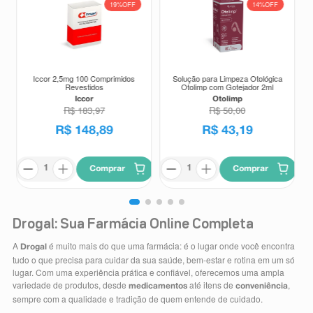
19%
OFF
14%
OFF
Iccor 2,5mg 100 Comprimidos
Solução para Limpeza Otológica
Revestidos
Otolimp com Gotejador 2ml
Iccor
Otolimp
R$
183
,
97
R$
50
,
00
R$
148
,
89
R$
43
,
19
Comprar
Comprar
Drogal: Sua Farmácia Online Completa
A
é muito mais do que uma farmácia: é o lugar onde você encontra
Drogal
tudo o que precisa para cuidar da sua saúde, bem-estar e rotina em um só
lugar. Com uma experiência prática e confiável, oferecemos uma ampla
variedade de produtos, desde
até itens de
,
medicamentos
conveniência
sempre com a qualidade e tradição de quem entende de cuidado.