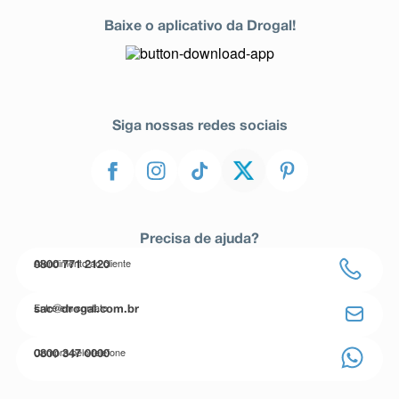
Baixe o aplicativo da Drogal!
Siga nossas redes sociais
Precisa de ajuda?
Atendimento ao cliente
0800 771 2120
Entre em contato
sac@drogal.com.br
Compre pelo telefone
0800 347 0000