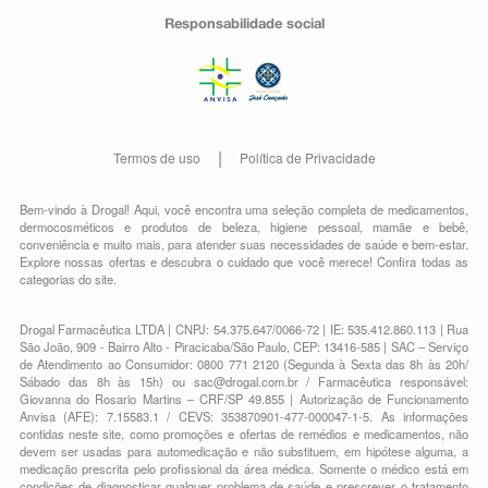
Responsabilidade social
Termos de uso
Política de Privacidade
Bem-vindo à Drogal! Aqui, você encontra uma seleção completa de
medicamentos
,
dermocosméticos e produtos de beleza
,
higiene pessoal
,
mamãe e bebê
,
conveniência
e muito mais, para atender suas necessidades de saúde e bem-estar.
Explore nossas ofertas e descubra o cuidado que você merece!
Confira todas as
categorias do site.
Drogal Farmacêutica LTDA | CNPJ: 54.375.647/0066-72 | IE: 535.412.860.113 | Rua
São João, 909 - Bairro Alto - Piracicaba/São Paulo, CEP: 13416-585 | SAC – Serviço
de Atendimento ao Consumidor: 0800 771 2120 (Segunda à Sexta das 8h às 20h/
Sábado das 8h às 15h) ou
sac@drogal.com.br
/ Farmacêutica responsável:
Giovanna do Rosario Martins – CRF/SP 49.855 | Autorização de Funcionamento
Anvisa (AFE): 7.15583.1 / CEVS: 353870901-477-000047-1-5. As informações
contidas neste site, como promoções e ofertas de remédios e medicamentos, não
devem ser usadas para automedicação e não substituem, em hipótese alguma, a
medicação prescrita pelo profissional da área médica. Somente o médico está em
condições de diagnosticar qualquer problema de saúde e prescrever o tratamento