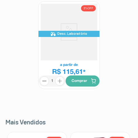
3%
OFF
Desc. Laboratório
Vognus 10mg 30 Comprimidos
Revestidos
Vognus
a partir de
R$ 115,61
*
Comprar
Mais Vendidos