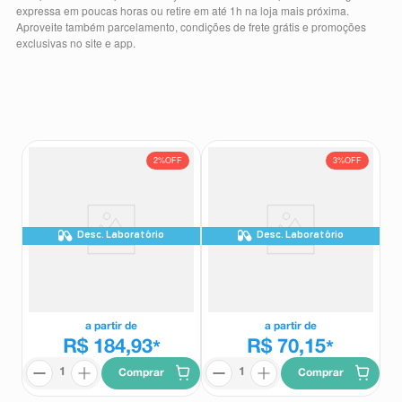
expressa em poucas horas ou retire em até 1h na loja mais próxima.
8
º
absorvente
Aproveite também parcelamento, condições de frete grátis e promoções
exclusivas no site e app.
9
º
teste gravidez
10
º
esmalte
2%
OFF
3%
OFF
Desc. Laboratório
Desc. Laboratório
Vognus 10mg 60 Comprimidos
Vognus 5mg 30 Comprimidos
Revestidos
Revestidos
Vognus
Vognus
a partir de
a partir de
R$ 184,93
R$ 70,15
*
*
Comprar
Comprar