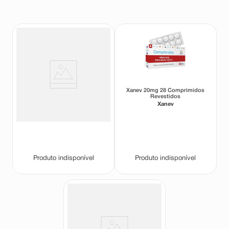
8
º
teste gravidez
9
º
esmalte
10
º
absorvente
Xanev 10mg 30 Comprimidos
Xanev 20mg 28 Comprimidos
Revestidos
Revestidos
Xanev
Xanev
Produto indisponível
Produto indisponível