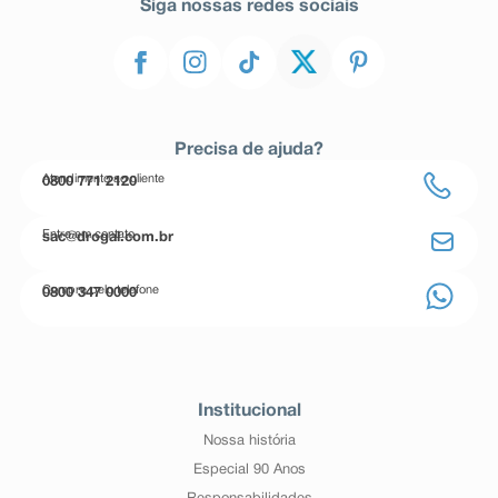
Siga nossas redes sociais
Precisa de ajuda?
Atendimento ao cliente
0800 771 2120
Entre em contato
sac@drogal.com.br
Compre pelo telefone
0800 347 0000
Institucional
Nossa história
Especial 90 Anos