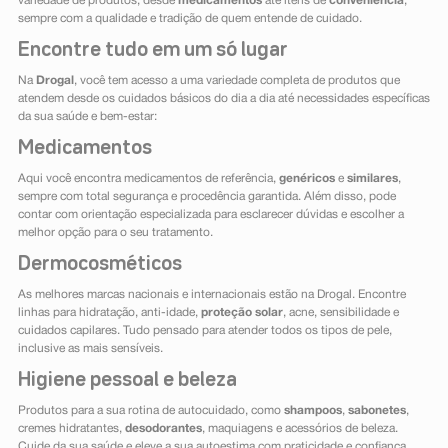
variedade de produtos, desde
medicamentos
até itens de
conveniência
,
sempre com a qualidade e tradição de quem entende de cuidado.
Encontre tudo em um só lugar
Na
Drogal
, você tem acesso a uma variedade completa de produtos que
atendem desde os cuidados básicos do dia a dia até necessidades específicas
da sua saúde e bem-estar:
Medicamentos
Aqui você encontra medicamentos de referência,
genéricos
e
similares
,
sempre com total segurança e procedência garantida. Além disso, pode
contar com orientação especializada para esclarecer dúvidas e escolher a
melhor opção para o seu tratamento.
Dermocosméticos
As melhores marcas nacionais e internacionais estão na Drogal. Encontre
linhas para hidratação, anti-idade,
proteção solar
, acne, sensibilidade e
cuidados capilares. Tudo pensado para atender todos os tipos de pele,
inclusive as mais sensíveis.
Higiene pessoal e beleza
Produtos para a sua rotina de autocuidado, como
shampoos
,
sabonetes
,
cremes hidratantes,
desodorantes
, maquiagens e acessórios de beleza.
Cuide da sua saúde e eleve a sua autoestima com praticidade e confiança.