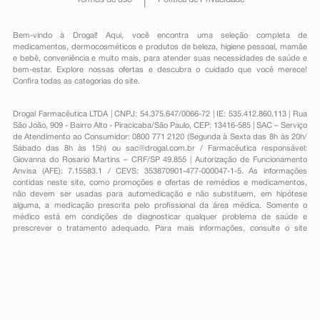
Bem-vindo à Drogal! Aqui, você encontra uma seleção completa de
medicamentos
,
dermocosméticos e produtos de beleza
,
higiene pessoal
,
mamãe
e bebê
,
conveniência
e muito mais, para atender suas necessidades de saúde e
bem-estar. Explore nossas ofertas e descubra o cuidado que você merece!
Confira todas as categorias do site.
Drogal Farmacêutica LTDA | CNPJ: 54.375.647/0066-72 | IE: 535.412.860.113 | Rua
São João, 909 - Bairro Alto - Piracicaba/São Paulo, CEP: 13416-585 | SAC – Serviço
de Atendimento ao Consumidor: 0800 771 2120 (Segunda à Sexta das 8h às 20h/
Sábado das 8h às 15h) ou
sac@drogal.com.br
/ Farmacêutica responsável:
Giovanna do Rosario Martins – CRF/SP 49.855 | Autorização de Funcionamento
Anvisa (AFE): 7.15583.1 / CEVS: 353870901-477-000047-1-5. As informações
contidas neste site, como promoções e ofertas de remédios e medicamentos,
não devem ser usadas para automedicação e não substituem, em hipótese
alguma, a medicação prescrita pelo profissional da área médica. Somente o
médico está em condições de diagnosticar qualquer problema de saúde e
prescrever o tratamento adequado. Para mais informações, consulte o site
Anvisa. As fotos contidas em nosso site são meramente ilustrativas. Promoções e
preços são válidos apenas para compras on-line, caso haja disponibilidade e
estão sujeitos a alterações no decorrer do dia. Todos os direitos reservados.
Powered by