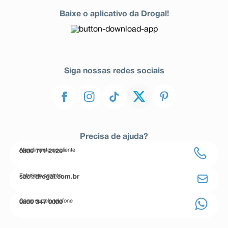
Baixe o aplicativo da Drogal!
Siga nossas redes sociais
Precisa de ajuda?
Atendimento ao cliente
0800 771 2120
Entre em contato
sac@drogal.com.br
Compre pelo telefone
0800 347 0000