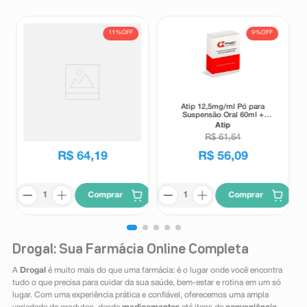
11%
OFF
9%
OFF
Suplemento Alimentar Matrion
Atip 12,5mg/ml Pó para
D Planejamento e Gestação 1°
Suspensão Oral 60ml +
Trimestre 30 Comprimidos
Seringa Dosadora
Matrion
Atip
Revestidos
R$
72
,
00
R$
61
,
64
R$
64
,
19
R$
56
,
09
Comprar
Comprar
Drogal: Sua Farmácia Online Completa
A
Drogal
é muito mais do que uma farmácia: é o lugar onde você encontra
tudo o que precisa para cuidar da sua saúde, bem-estar e rotina em um só
lugar. Com uma experiência prática e confiável, oferecemos uma ampla