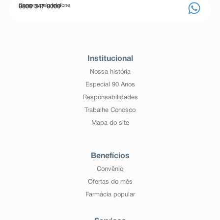
Compre pelo telefone
0800 347 0000
Institucional
Nossa história
Especial 90 Anos
Responsabilidades
Trabalhe Conosco
Mapa do site
Benefícios
Convênio
Ofertas do mês
Farmácia popular