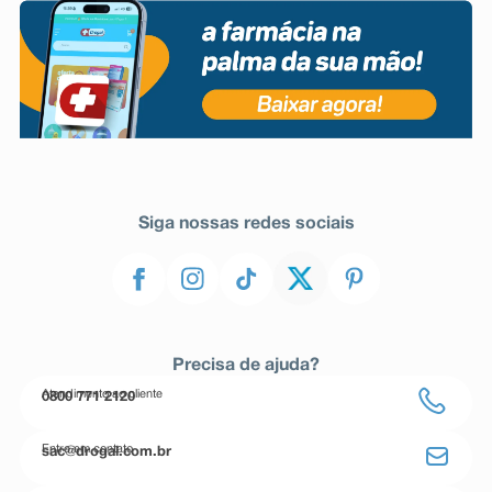
Siga nossas redes sociais
Precisa de ajuda?
Atendimento ao cliente
0800 771 2120
Entre em contato
sac@drogal.com.br