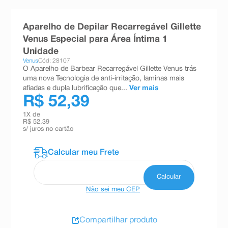
8
º
teste gravidez
Aparelho de Depilar Recarregável Gillette
9
º
absorvente
Venus Especial para Área Íntima 1
10
º
shampoo
Unidade
Venus
Cód: 28107
O Aparelho de Barbear Recarregável Gillette Venus trás
uma nova Tecnologia de anti-irritação, laminas mais
afiadas e dupla lubrificação que...
Ver mais
R$ 52,39
1
X de
R$ 52,39
s/ juros no cartão
Não sei meu CEP
Compartilhar produto