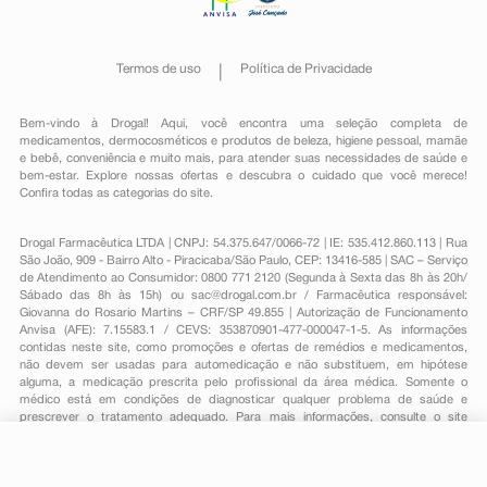
Termos de uso
Política de Privacidade
Bem-vindo à Drogal! Aqui, você encontra uma seleção completa de
medicamentos
,
dermocosméticos e produtos de beleza
,
higiene pessoal
,
mamãe
e bebê
,
conveniência
e muito mais, para atender suas necessidades de saúde e
bem-estar. Explore nossas ofertas e descubra o cuidado que você merece!
Confira todas as categorias do site.
Drogal Farmacêutica LTDA | CNPJ: 54.375.647/0066-72 | IE: 535.412.860.113 | Rua
São João, 909 - Bairro Alto - Piracicaba/São Paulo, CEP: 13416-585 | SAC – Serviço
de Atendimento ao Consumidor: 0800 771 2120 (Segunda à Sexta das 8h às 20h/
Sábado das 8h às 15h) ou
sac@drogal.com.br
/ Farmacêutica responsável:
Giovanna do Rosario Martins – CRF/SP 49.855 | Autorização de Funcionamento
Anvisa (AFE): 7.15583.1 / CEVS: 353870901-477-000047-1-5. As informações
contidas neste site, como promoções e ofertas de remédios e medicamentos,
não devem ser usadas para automedicação e não substituem, em hipótese
alguma, a medicação prescrita pelo profissional da área médica. Somente o
médico está em condições de diagnosticar qualquer problema de saúde e
prescrever o tratamento adequado. Para mais informações, consulte o site
Anvisa. As fotos contidas em nosso site são meramente ilustrativas. Promoções e
preços são válidos apenas para compras on-line, caso haja disponibilidade e
estão sujeitos a alterações no decorrer do dia. Todos os direitos reservados.
R$ 52,39