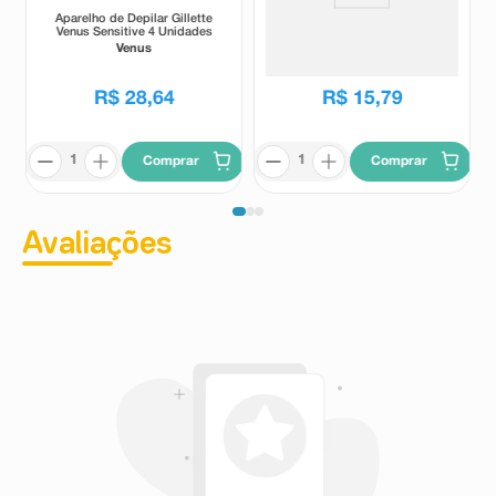
Aparelho de Depilar Gillette
Aparelho de Barbear
Venus Sensitive 4 Unidades
Descartável Gillette
Prestobarba UltraGrip3 2
Venus
Gillette
Unidades
R$
28
,
64
R$
15
,
79
Comprar
Comprar
Avaliações