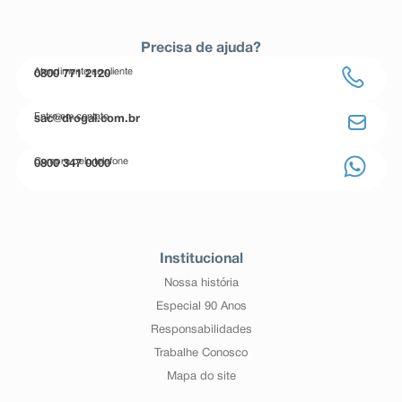
Precisa de ajuda?
Atendimento ao cliente
0800 771 2120
Entre em contato
sac@drogal.com.br
Compre pelo telefone
0800 347 0000
Institucional
Nossa história
Especial 90 Anos
Responsabilidades
Trabalhe Conosco
Mapa do site