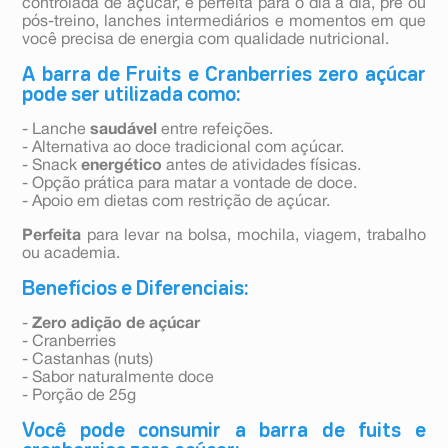
controlada de açúcar, é perfeita para o dia a dia, pré ou
pós-treino, lanches intermediários e momentos em que
você precisa de energia com qualidade nutricional.
A barra de Fruits e Cranberries zero açúcar
pode ser utilizada como:
- Lanche
saudável
entre refeições.
- Alternativa ao doce tradicional com açúcar.
- Snack
energético
antes de atividades físicas.
- Opção prática para matar a vontade de doce.
- Apoio em dietas com restrição de açúcar.
Perfeita
para levar na bolsa, mochila, viagem, trabalho
ou academia.
Benefícios e Diferenciais:
-
Zero adição de açúcar
- Cranberries
- Castanhas (nuts)
- Sabor naturalmente doce
- Porção de 25g
Você pode consumir a barra de fuits e