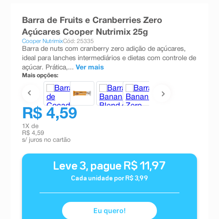
8
º
teste gravidez
Barra de Fruits e Cranberries Zero
9
º
esmalte
Açúcares Cooper Nutrimix 25g
Cooper Nutrimix
Cód: 25335
10
º
absorvente
Barra de nuts com cranberry zero adição de açúcares,
ideal para lanches intermediários e dietas com controle de
açúcar. Prática,...
Ver mais
Mais opções:
R$ 4,59
1
X de
R$ 4,59
s/ juros no cartão
Leve
3
, pague
R$
11
,
97
Cada unidade por
R$
3
,
99
Eu quero!