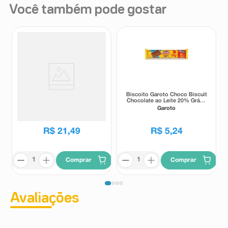
Você também pode gostar
Batata Pringles Sabor Original
Biscoito Garoto Choco Biscuit
104g
Chocolate ao Leite 20% Grátis
78g
Pringles
Garoto
R$
21
,
49
R$
5
,
24
Comprar
Comprar
Avaliações