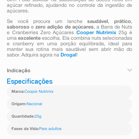
Sim. Pode auxiliar na substituição de doces ricos em
açúcar refinado, ajudando no controle da ingestão de
açúcares.
Se você procura um lanche
saudável
,
prático
,
saboroso
e
zero adição de açúcares
, a Barra de Nuts
e Cranberries Zero Açúcares
Cooper Nutrimix
25g é
uma
excelente
escolha. Ela combina nuts selecionadas
e cranberry em uma porção equilibrada, ideal para
manter sua rotina mais saudável sem abrir mão do
sabor. Adquira agora na
Drogal
!
Indicação
Especificações
A Assiflora compõe uma linha de alimentos saudáveis
com e sem açúcar. Como todo alimento, devemos
Marca
:
Cooper Nutrimix
observar a tabela nutricional, principalmente açúcares
e carboidratos. Os diabéticos tem a ingestão de
açúcares e carboidratos controladas.
Origem
:
Nacional
Quantidade
:
25g
Fases da Vida
:
Para adultos