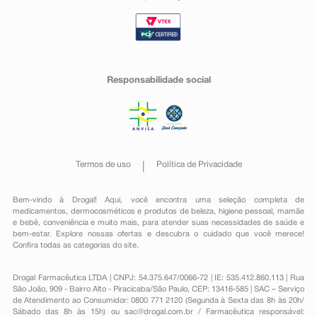
Responsabilidade social
Termos de uso
Política de Privacidade
Bem-vindo à Drogal! Aqui, você encontra uma seleção completa de
medicamentos
,
dermocosméticos e produtos de beleza
,
higiene pessoal
,
mamãe
e bebê
,
conveniência
e muito mais, para atender suas necessidades de saúde e
bem-estar. Explore nossas ofertas e descubra o cuidado que você merece!
Confira todas as categorias do site.
Drogal Farmacêutica LTDA | CNPJ: 54.375.647/0066-72 | IE: 535.412.860.113 | Rua
São João, 909 - Bairro Alto - Piracicaba/São Paulo, CEP: 13416-585 | SAC – Serviço
de Atendimento ao Consumidor: 0800 771 2120 (Segunda à Sexta das 8h às 20h/
Sábado das 8h às 15h) ou
sac@drogal.com.br
/ Farmacêutica responsável: