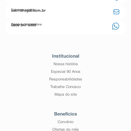
Entre em contato
sac@drogal.com.br
Compre pelo telefone
0800 347 0000
Institucional
Nossa história
Especial 90 Anos
Responsabilidades
Trabalhe Conosco
Mapa do site
Benefícios
Convênio
Ofertas do mês