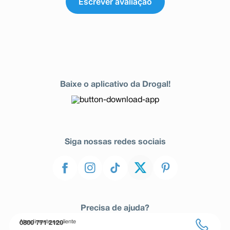
Escrever avaliação
Baixe o aplicativo da Drogal!
Siga nossas redes sociais
Precisa de ajuda?
Atendimento ao cliente
0800 771 2120