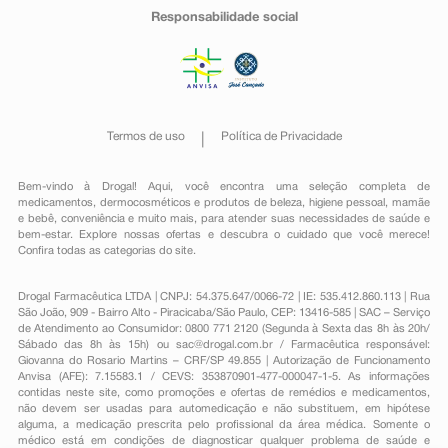
Responsabilidade social
Termos de uso
Política de Privacidade
Bem-vindo à Drogal! Aqui, você encontra uma seleção completa de
medicamentos
,
dermocosméticos e produtos de beleza
,
higiene pessoal
,
mamãe
e bebê
,
conveniência
e muito mais, para atender suas necessidades de saúde e
bem-estar. Explore nossas ofertas e descubra o cuidado que você merece!
Confira todas as categorias do site.
Drogal Farmacêutica LTDA | CNPJ: 54.375.647/0066-72 | IE: 535.412.860.113 | Rua
São João, 909 - Bairro Alto - Piracicaba/São Paulo, CEP: 13416-585 | SAC – Serviço
de Atendimento ao Consumidor: 0800 771 2120 (Segunda à Sexta das 8h às 20h/
Sábado das 8h às 15h) ou
sac@drogal.com.br
/ Farmacêutica responsável:
Giovanna do Rosario Martins – CRF/SP 49.855 | Autorização de Funcionamento
Anvisa (AFE): 7.15583.1 / CEVS: 353870901-477-000047-1-5. As informações
contidas neste site, como promoções e ofertas de remédios e medicamentos,
não devem ser usadas para automedicação e não substituem, em hipótese
alguma, a medicação prescrita pelo profissional da área médica. Somente o
médico está em condições de diagnosticar qualquer problema de saúde e