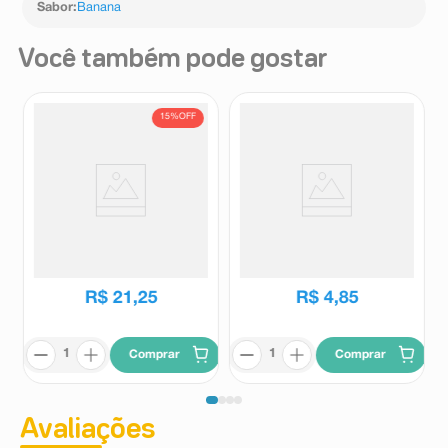
Sabor
:
Banana
Você também pode gostar
15%
OFF
Leite em Pó Ninho Integral
Biscoito Trakinas Sabor
Instantâneo Lata 380g
Morango 126g
Ninho
Trakinas
R$
24
,
99
R$
21
,
25
R$
4
,
85
Comprar
Comprar
Avaliações