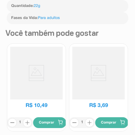
Quantidade
:
22g
Fases da Vida
:
Para adultos
Você também pode gostar
Doce de Amendoim Paçoquita
Cookies Bauducco Tradicional
Santa Helena Sabor Coco
Gotas De Chocolate 60g
Queimado 8 Unidades
Pacoquita
Bauducco
R$
10
,
49
R$
3
,
69
Comprar
Comprar