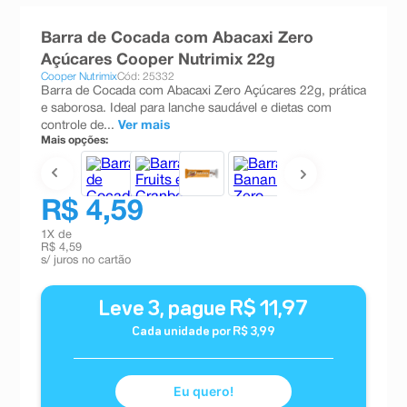
8
º
absorvente
Barra de Cocada com Abacaxi Zero
9
º
teste gravidez
Açúcares Cooper Nutrimix 22g
Cooper Nutrimix
Cód: 25332
10
º
esmalte
Barra de Cocada com Abacaxi Zero Açúcares 22g, prática
e saborosa. Ideal para lanche saudável e dietas com
controle de...
Ver mais
Mais opções:
R$ 4,59
1
X de
R$ 4,59
s/ juros no cartão
Leve
3
, pague
R$
11
,
97
Cada unidade por
R$
3
,
99
Eu quero!