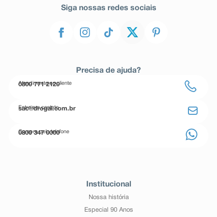
Siga nossas redes sociais
Precisa de ajuda?
Atendimento ao cliente
0800 771 2120
Entre em contato
sac@drogal.com.br
Compre pelo telefone
0800 347 0000
Institucional
Nossa história
Especial 90 Anos