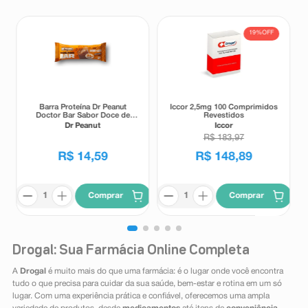
19%
OFF
Barra Proteína Dr Peanut
Iccor 2,5mg 100 Comprimidos
Doctor Bar Sabor Doce de
Revestidos
Leite 62g
Dr Peanut
Iccor
R$
183
,
97
R$
14
,
59
R$
148
,
89
Comprar
Comprar
Drogal: Sua Farmácia Online Completa
A
Drogal
é muito mais do que uma farmácia: é o lugar onde você encontra
tudo o que precisa para cuidar da sua saúde, bem-estar e rotina em um só
lugar. Com uma experiência prática e confiável, oferecemos uma ampla