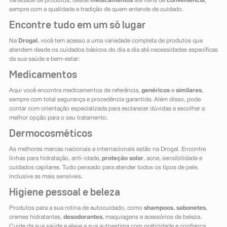
variedade de produtos, desde
medicamentos
até itens de
conveniência
,
sempre com a qualidade e tradição de quem entende de cuidado.
Encontre tudo em um só lugar
Na
Drogal
, você tem acesso a uma variedade completa de produtos que
atendem desde os cuidados básicos do dia a dia até necessidades específicas
da sua saúde e bem-estar:
Medicamentos
Aqui você encontra medicamentos de referência,
genéricos
e
similares
,
sempre com total segurança e procedência garantida. Além disso, pode
contar com orientação especializada para esclarecer dúvidas e escolher a
melhor opção para o seu tratamento.
Dermocosméticos
As melhores marcas nacionais e internacionais estão na Drogal. Encontre
linhas para hidratação, anti-idade,
proteção solar
, acne, sensibilidade e
cuidados capilares. Tudo pensado para atender todos os tipos de pele,
inclusive as mais sensíveis.
Higiene pessoal e beleza
Produtos para a sua rotina de autocuidado, como
shampoos
,
sabonetes
,
cremes hidratantes,
desodorantes
, maquiagens e acessórios de beleza.
Cuide da sua saúde e eleve a sua autoestima com praticidade e confiança.