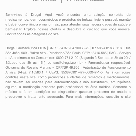
Bem-vindo à Drogal! Aqui, você encontra uma seleção completa de
medicamentos
,
dermocosméticos e produtos de beleza
,
higiene pessoal
,
mamãe
e bebê
,
conveniência
e muito mais, para atender suas necessidades de saúde e
bem-estar. Explore nossas ofertas e descubra o cuidado que você merece!
Confira todas as categorias do site.
Drogal Farmacêutica LTDA | CNPJ: 54.375.647/0066-72 | IE: 535.412.860.113 | Rua
São João, 909 - Bairro Alto - Piracicaba/São Paulo, CEP: 13416-585 | SAC – Serviço
de Atendimento ao Consumidor: 0800 771 2120 (Segunda à Sexta das 8h às 20h/
Sábado das 8h às 15h) ou
sac@drogal.com.br
/ Farmacêutica responsável:
Giovanna do Rosario Martins – CRF/SP 49.855 | Autorização de Funcionamento
Anvisa (AFE): 7.15583.1 / CEVS: 353870901-477-000047-1-5. As informações
contidas neste site, como promoções e ofertas de remédios e medicamentos,
não devem ser usadas para automedicação e não substituem, em hipótese
alguma, a medicação prescrita pelo profissional da área médica. Somente o
médico está em condições de diagnosticar qualquer problema de saúde e
prescrever o tratamento adequado. Para mais informações, consulte o site
Anvisa. As fotos contidas em nosso site são meramente ilustrativas. Promoções e
preços são válidos apenas para compras on-line, caso haja disponibilidade e
estão sujeitos a alterações no decorrer do dia. Todos os direitos reservados.
Powered by