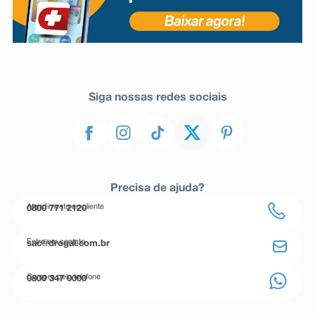
Siga nossas redes sociais
Precisa de ajuda?
Atendimento ao cliente
0800 771 2120
Entre em contato
sac@drogal.com.br
Compre pelo telefone
0800 347 0000