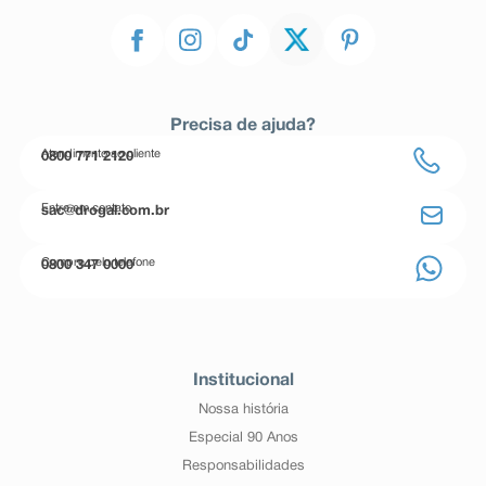
Precisa de ajuda?
Atendimento ao cliente
0800 771 2120
Entre em contato
sac@drogal.com.br
Compre pelo telefone
0800 347 0000
Institucional
Nossa história
Especial 90 Anos
Responsabilidades