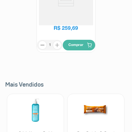
Deksa 30mg 30 Cápsulas Duras
Deksa
R$
296
,
97
R$
259
,
69
Comprar
Mais Vendidos