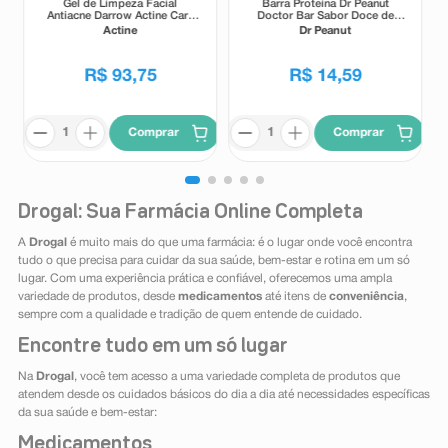
Gel de Limpeza Facial
Barra Proteína Dr Peanut
Antiacne Darrow Actine Care
Doctor Bar Sabor Doce de
Alta Tolerância 400g
Leite 62g
Actine
Dr Peanut
R$
93
,
75
R$
14
,
59
Comprar
Comprar
Drogal: Sua Farmácia Online Completa
A
Drogal
é muito mais do que uma farmácia: é o lugar onde você encontra
tudo o que precisa para cuidar da sua saúde, bem-estar e rotina em um só
lugar. Com uma experiência prática e confiável, oferecemos uma ampla
variedade de produtos, desde
medicamentos
até itens de
conveniência
,
sempre com a qualidade e tradição de quem entende de cuidado.
Encontre tudo em um só lugar
Na
Drogal
, você tem acesso a uma variedade completa de produtos que
atendem desde os cuidados básicos do dia a dia até necessidades específicas
da sua saúde e bem-estar:
Medicamentos