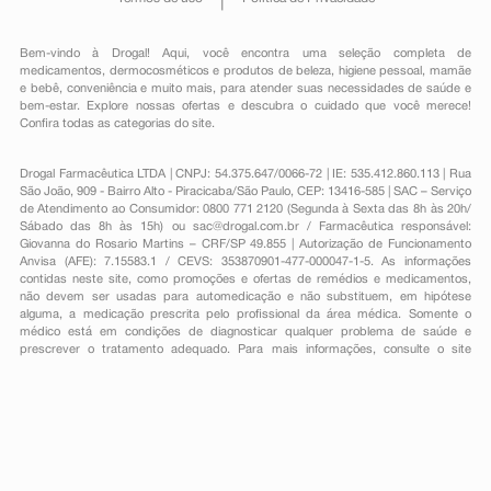
Bem-vindo à Drogal! Aqui, você encontra uma seleção completa de
medicamentos
,
dermocosméticos e produtos de beleza
,
higiene pessoal
,
mamãe
e bebê
,
conveniência
e muito mais, para atender suas necessidades de saúde e
bem-estar. Explore nossas ofertas e descubra o cuidado que você merece!
Confira todas as categorias do site.
Drogal Farmacêutica LTDA | CNPJ: 54.375.647/0066-72 | IE: 535.412.860.113 | Rua
São João, 909 - Bairro Alto - Piracicaba/São Paulo, CEP: 13416-585 | SAC – Serviço
de Atendimento ao Consumidor: 0800 771 2120 (Segunda à Sexta das 8h às 20h/
Sábado das 8h às 15h) ou
sac@drogal.com.br
/ Farmacêutica responsável:
Giovanna do Rosario Martins – CRF/SP 49.855 | Autorização de Funcionamento
Anvisa (AFE): 7.15583.1 / CEVS: 353870901-477-000047-1-5. As informações
contidas neste site, como promoções e ofertas de remédios e medicamentos,
não devem ser usadas para automedicação e não substituem, em hipótese
alguma, a medicação prescrita pelo profissional da área médica. Somente o
médico está em condições de diagnosticar qualquer problema de saúde e
prescrever o tratamento adequado. Para mais informações, consulte o site
Anvisa. As fotos contidas em nosso site são meramente ilustrativas. Promoções e
preços são válidos apenas para compras on-line, caso haja disponibilidade e
estão sujeitos a alterações no decorrer do dia. Todos os direitos reservados.
Powered by