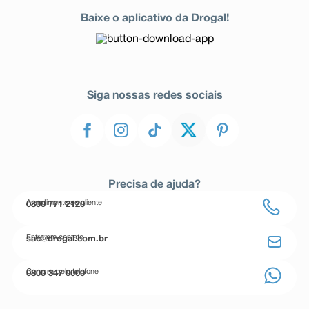
Baixe o aplicativo da Drogal!
Siga nossas redes sociais
Precisa de ajuda?
Atendimento ao cliente
0800 771 2120
Entre em contato
sac@drogal.com.br
Compre pelo telefone
0800 347 0000