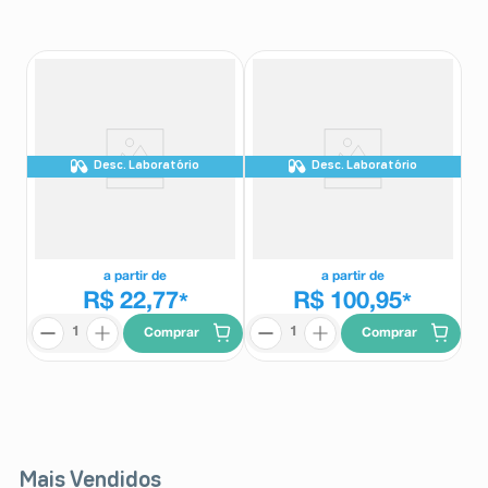
8
º
absorvente
9
º
teste gravidez
10
º
esmalte
Desc. Laboratório
Desc. Laboratório
Dermomax 4% Creme
Dermomax 4% Creme
Dermatológico 5g
Dermatológico 30g
Dermomax
Dermomax
a partir de
a partir de
R$ 22,77
R$ 100,95
*
*
Comprar
Comprar
Mais Vendidos