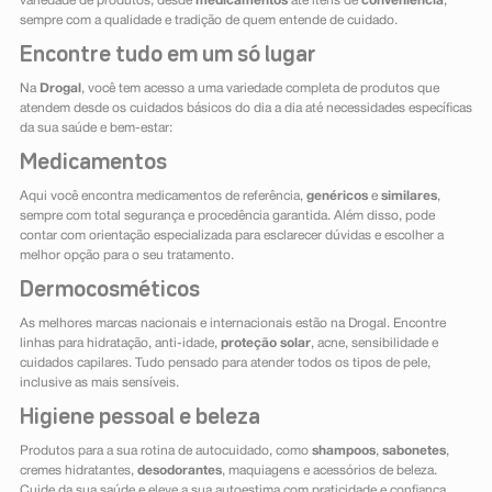
variedade de produtos, desde
medicamentos
até itens de
conveniência
,
sempre com a qualidade e tradição de quem entende de cuidado.
Encontre tudo em um só lugar
Na
Drogal
, você tem acesso a uma variedade completa de produtos que
atendem desde os cuidados básicos do dia a dia até necessidades específicas
da sua saúde e bem-estar:
Medicamentos
Aqui você encontra medicamentos de referência,
genéricos
e
similares
,
sempre com total segurança e procedência garantida. Além disso, pode
contar com orientação especializada para esclarecer dúvidas e escolher a
melhor opção para o seu tratamento.
Dermocosméticos
As melhores marcas nacionais e internacionais estão na Drogal. Encontre
linhas para hidratação, anti-idade,
proteção solar
, acne, sensibilidade e
cuidados capilares. Tudo pensado para atender todos os tipos de pele,
inclusive as mais sensíveis.
Higiene pessoal e beleza
Produtos para a sua rotina de autocuidado, como
shampoos
,
sabonetes
,
cremes hidratantes,
desodorantes
, maquiagens e acessórios de beleza.
Cuide da sua saúde e eleve a sua autoestima com praticidade e confiança.