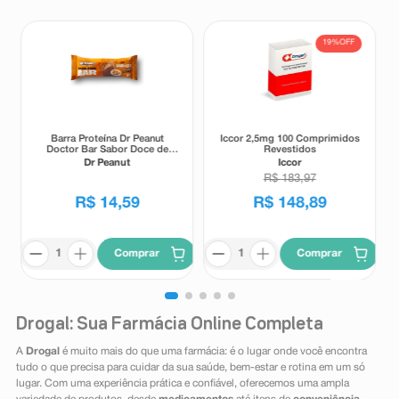
19%
OFF
Barra Proteína Dr Peanut
Iccor 2,5mg 100 Comprimidos
Doctor Bar Sabor Doce de
Revestidos
Leite 62g
Dr Peanut
Iccor
R$
183
,
97
R$
14
,
59
R$
148
,
89
Comprar
Comprar
Drogal: Sua Farmácia Online Completa
A
Drogal
é muito mais do que uma farmácia: é o lugar onde você encontra
tudo o que precisa para cuidar da sua saúde, bem-estar e rotina em um só
lugar. Com uma experiência prática e confiável, oferecemos uma ampla