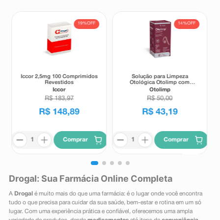
19%
OFF
14%
OFF
Iccor 2,5mg 100 Comprimidos
Solução para Limpeza
Revestidos
Otológica Otolimp com
Gotejador 2ml
Iccor
Otolimp
R$
183
,
97
R$
50
,
00
R$
148
,
89
R$
43
,
19
Comprar
Comprar
Drogal: Sua Farmácia Online Completa
A
Drogal
é muito mais do que uma farmácia: é o lugar onde você encontra
tudo o que precisa para cuidar da sua saúde, bem-estar e rotina em um só
lugar. Com uma experiência prática e confiável, oferecemos uma ampla