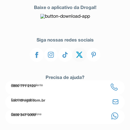
Baixe o aplicativo da Drogal!
Siga nossas redes sociais
Precisa de ajuda?
Atendimento ao cliente
0800 771 2120
Entre em contato
sac@drogal.com.br
Compre pelo telefone
0800 347 0000