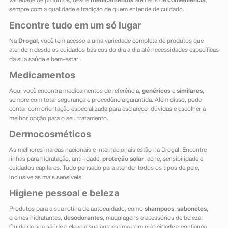
variedade de produtos, desde
medicamentos
até itens de
conveniência
,
sempre com a qualidade e tradição de quem entende de cuidado.
Encontre tudo em um só lugar
Na
Drogal
, você tem acesso a uma variedade completa de produtos que
atendem desde os cuidados básicos do dia a dia até necessidades específicas
da sua saúde e bem-estar:
Medicamentos
Aqui você encontra medicamentos de referência,
genéricos
e
similares
,
sempre com total segurança e procedência garantida. Além disso, pode
contar com orientação especializada para esclarecer dúvidas e escolher a
melhor opção para o seu tratamento.
Dermocosméticos
As melhores marcas nacionais e internacionais estão na Drogal. Encontre
linhas para hidratação, anti-idade,
proteção solar
, acne, sensibilidade e
cuidados capilares. Tudo pensado para atender todos os tipos de pele,
inclusive as mais sensíveis.
Higiene pessoal e beleza
Produtos para a sua rotina de autocuidado, como
shampoos
,
sabonetes
,
cremes hidratantes,
desodorantes
, maquiagens e acessórios de beleza.
Cuide da sua saúde e eleve a sua autoestima com praticidade e confiança.