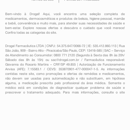
Bem-vindo à Drogal! Aqui, você encontra uma seleção completa de
medicamentos
,
dermocosméticos e produtos de beleza
,
higiene pessoal
,
mamãe
e bebê
,
conveniência
e muito mais, para atender suas necessidades de saúde e
bem-estar. Explore nossas ofertas e descubra o cuidado que você merece!
Confira todas as categorias do site.
Drogal Farmacêutica LTDA | CNPJ: 54.375.647/0066-72 | IE: 535.412.860.113 | Rua
São João, 909 - Bairro Alto - Piracicaba/São Paulo, CEP: 13416-585 | SAC – Serviço
de Atendimento ao Consumidor: 0800 771 2120 (Segunda à Sexta das 8h às 20h/
Sábado das 8h às 15h) ou
sac@drogal.com.br
/ Farmacêutica responsável:
Giovanna do Rosario Martins – CRF/SP 49.855 | Autorização de Funcionamento
Anvisa (AFE): 7.15583.1 / CEVS: 353870901-477-000047-1-5. As informações
contidas neste site, como promoções e ofertas de remédios e medicamentos,
não devem ser usadas para automedicação e não substituem, em hipótese
alguma, a medicação prescrita pelo profissional da área médica. Somente o
médico está em condições de diagnosticar qualquer problema de saúde e
prescrever o tratamento adequado. Para mais informações, consulte o site
Anvisa. As fotos contidas em nosso site são meramente ilustrativas. Promoções e
preços são válidos apenas para compras on-line, caso haja disponibilidade e
estão sujeitos a alterações no decorrer do dia. Todos os direitos reservados.
Powered by