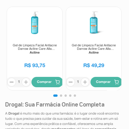
Gel de Limpeza Facial Antiacne
Gel de Limpeza Facial Antiacne
Darrow Actine Care Alta
Darrow Actine Care Alta
Tolerância 400g
Tolerância 140g
Actine
Actine
R$
93
,
75
R$
49
,
29
Comprar
Comprar
Drogal: Sua Farmácia Online Completa
A
Drogal
é muito mais do que uma farmácia: é o lugar onde você encontra
tudo o que precisa para cuidar da sua saúde, bem-estar e rotina em um só
lugar. Com uma experiência prática e confiável, oferecemos uma ampla