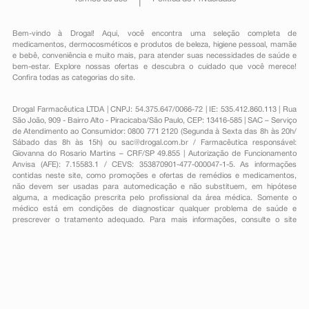
Bem-vindo à Drogal! Aqui, você encontra uma seleção completa de
medicamentos
,
dermocosméticos e produtos de beleza
,
higiene pessoal
,
mamãe
e bebê
,
conveniência
e muito mais, para atender suas necessidades de saúde e
bem-estar. Explore nossas ofertas e descubra o cuidado que você merece!
Confira todas as categorias do site.
Drogal Farmacêutica LTDA | CNPJ: 54.375.647/0066-72 | IE: 535.412.860.113 | Rua
São João, 909 - Bairro Alto - Piracicaba/São Paulo, CEP: 13416-585 | SAC – Serviço
de Atendimento ao Consumidor: 0800 771 2120 (Segunda à Sexta das 8h às 20h/
Sábado das 8h às 15h) ou
sac@drogal.com.br
/ Farmacêutica responsável:
Giovanna do Rosario Martins – CRF/SP 49.855 | Autorização de Funcionamento
Anvisa (AFE): 7.15583.1 / CEVS: 353870901-477-000047-1-5. As informações
contidas neste site, como promoções e ofertas de remédios e medicamentos,
não devem ser usadas para automedicação e não substituem, em hipótese
alguma, a medicação prescrita pelo profissional da área médica. Somente o
médico está em condições de diagnosticar qualquer problema de saúde e
prescrever o tratamento adequado. Para mais informações, consulte o site
Anvisa. As fotos contidas em nosso site são meramente ilustrativas. Promoções e
preços são válidos apenas para compras on-line, caso haja disponibilidade e
estão sujeitos a alterações no decorrer do dia. Todos os direitos reservados.
Powered by