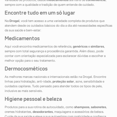
variedade de produtos, desde
medicamentos
até itens de
conveniência
,
sempre com a qualidade e tradição de quem entende de cuidado.
Encontre tudo em um só lugar
Na
Drogal
, você tem acesso a uma variedade completa de produtos que
atendem desde os cuidados básicos do dia a dia até necessidades específicas
da sua saúde e bem-estar:
Medicamentos
Aqui você encontra medicamentos de referência,
genéricos
e
similares
,
sempre com total segurança e procedência garantida. Além disso, pode
contar com orientação especializada para esclarecer dúvidas e escolher a
melhor opção para o seu tratamento.
Dermocosméticos
As melhores marcas nacionais e internacionais estão na Drogal. Encontre
linhas para hidratação, anti-idade,
proteção solar
, acne, sensibilidade e
cuidados capilares. Tudo pensado para atender todos os tipos de pele,
inclusive as mais sensíveis.
Higiene pessoal e beleza
Produtos para a sua rotina de autocuidado, como
shampoos
,
sabonetes
,
cremes hidratantes,
desodorantes
, maquiagens e acessórios de beleza.
Cuide da sua saúde e eleve a sua autoestima com praticidade e confiança.