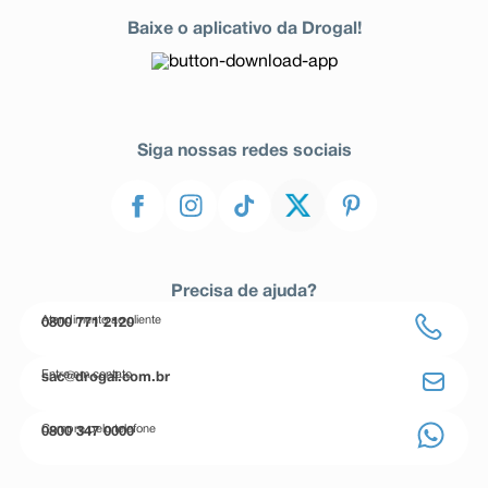
Baixe o aplicativo da Drogal!
Siga nossas redes sociais
Precisa de ajuda?
Atendimento ao cliente
0800 771 2120
Entre em contato
sac@drogal.com.br
Compre pelo telefone
0800 347 0000